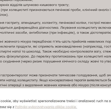
черевної порожнини;
ерхніх відділів шлунково-кишкового тракту;
 (при холециститі призначаються печінкові проби, клінічний аналіз 
ілок).
 гастриту, апендициту, холангіту, печінкової коліки, гострої мезент
одиться диференційна діагностика. Лікування холециститу включає
олітичні засоби, антибіотики (при інфекціях), а також дієтотерапію
ні жовчного міхура передбачає п’ять-шість прийомів невеликих порц
ключити продукти, які сприяють жовчовиділенню (наприклад, гострі
спиртні напої та шоколад. Також необхідно контролювати вагу, стеж
ись фізкультурою. До переліку протипоказань при холециститі нал
о схуднення (через ризик порушення хімічного складу жовчі та утв
 гастроентеролог може призначати тимчасове голодування, щоб з
няти напад холециститу. Якщо консервативна терапія виявляється 
ічні операції з видалення жовчних каменів або міхура (після консуль
сультацію гастроентеролога та лікування холециститу в Лодзі у ме
» можна за телефоном, вказаним на сайті, або через форму запис
cookie, aby wyświetlać spersonalizowane treści i analizować ruch na st
zasz się z
Polityką wykorzystywania plików cookie.