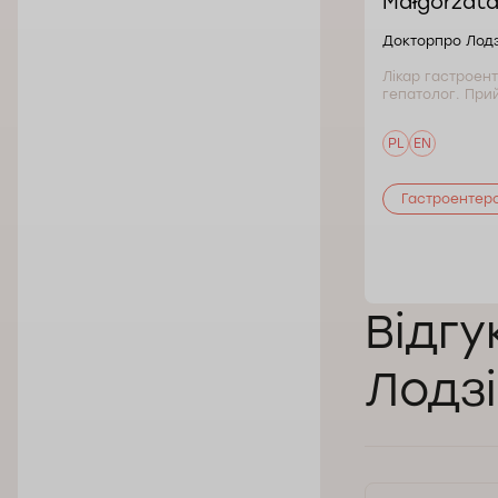
Małgorzata
Докторпро Лод
Лікар гастроент
гепатолог. Прий
PL
EN
Гастроентеро
Відгу
Лодзі