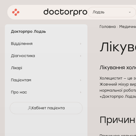
Лодзь
Головна
Медични
Докторпро Лодзь
Лікув
Відділення
Діагностика
Лікування холе
Лікарі
Холецистит — це з
Пацієнтам
Жовчний міхур вир
нормальної робот
Про нас
«Докторпро Лодзь
Кабінет пацієнта
Причин