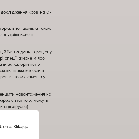
і дослідження крові на С-
еріальної ішемії, а також
 внутрішньовенні
.
ій їжі на день. З раціону
 спеції, жирне м’ясо,
ачи за калорійністю
ежать низькокалорійні
орення нових каменів у
меншити навантаження на
безрезультатною, можуть
тації хірурга).
дичному центрі
у на прийом.
ronie. Klikając