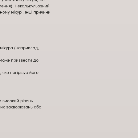
 жовчному міхурі, які
алення). Некалькульозний
ому міхурі. Інші причини
міхура (наприклад,
 може призвести до
 яке погіршує його
;
а високий рівень
ових захворювань або