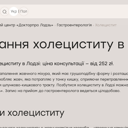
|
Укр
Пол
й центр «Докторпро Лодзь»
Гастроентерологія
Холецистит
ання холециститу в
циститу в Лодзі: ціна консультації — від 252 zł.
апалення жовчного міхура, який має грушоподібну форму і розташо
обляє жовч, яка потрапляє у тонку кишку, сприяючи перетравленню
и шлунково-кишкового тракту. Позбутися холециститу в Лодзі можна
». Запис на прийом до гастроентеролога ведеться цілодобово.
и холециститу