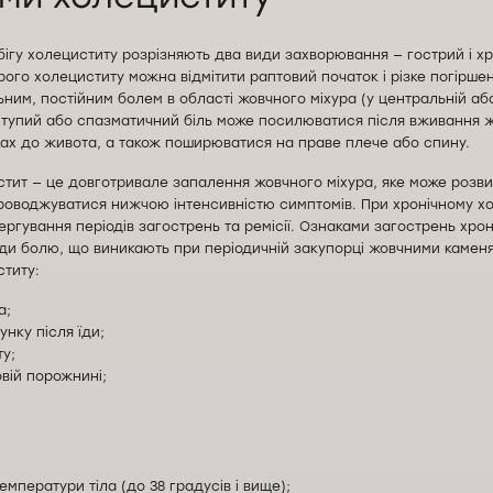
ігу холециститу розрізняють два види захворювання — гострий і хр
ого холециститу можна відмітити раптовий початок і різке погірше
ним, постійним болем в області жовчного міхура (у центральній або
 тупий або спазматичний біль може посилюватися після вживання ж
ках до живота, а також поширюватися на праве плече або спину.
стит — це довготривале запалення жовчного міхура, яке може розви
проводжуватися нижчою інтенсивністю симптомів. При хронічному х
ергування періодів загострень та ремісії. Ознаками загострень хро
ди болю, що виникають при періодичній закупорці жовчними каменя
титу:
а;
унку після їди;
ту;
овій порожнині;
мператури тіла (до 38 градусів і вище);