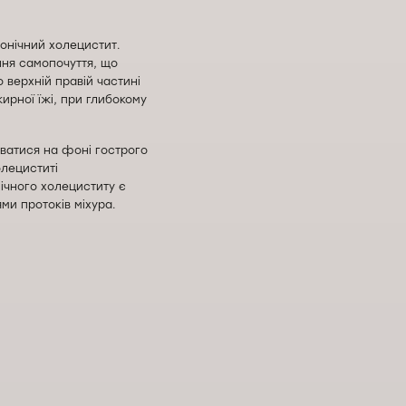
онічний холецистит.
ння самопочуття, що
 верхній правій частині
ирної їжі, при глибокому
ватися на фоні гострого
олециститі
нічного холециститу є
ми протоків міхура.