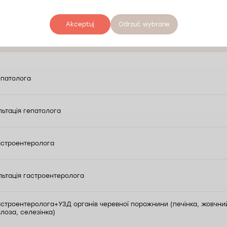
сть прийому лікарів 
Akceptuj
Odrzuć wybrane
епатолога
ьтація гепатолога
астроентеролога
ьтація гастроентеролога
астроентеролога+УЗД органів черевної порожнини (печінка, жовчний
лоза, селезінка)