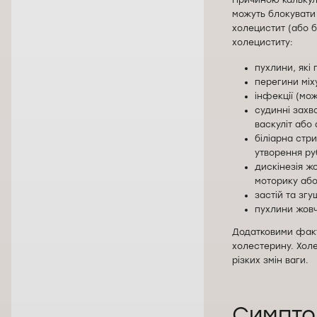
Причиною калькуль
можуть блокувати 
холецистит (або б
холециститу:
пухлини, які
перегини міх
інфекції (мо
судинні захв
васкуліт або
біліарна стр
утворення ру
дискінезія ж
моторику або 
застій та зг
пухлини жовч
Додатковими факт
холестерину. Холе
різких змін ваги.
Симпто