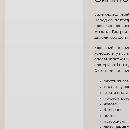
Залежно від переб
Серед ознак гостр
проявляється силь
живота). Гострий,
диханні або доти
Хронічний холеци
холециститу і су
спостерігається ч
повторювані напа
Симптоми холецис
здуття живот
тяжкість у шл
втрата апети
гіркота у рот
нудота;
блювання;
печія;
метеоризм;
підвищення те