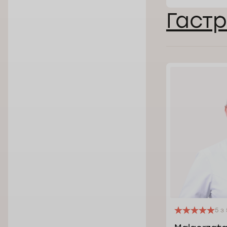
Гаст
5 з 