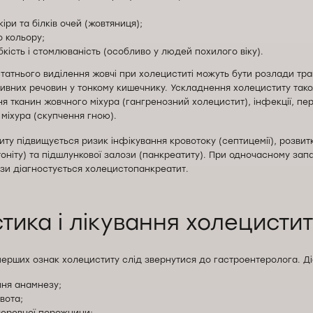
іри та білків очей (жовтяниця);
о кольору;
бкість і стомлюваність (особливо у людей похилого віку).
татнього виділення жовчі при холециститі можуть бути розлади тр
ивних речовин у тонкому кишечнику. Ускладнення холециститу так
я тканин жовчного міхура (гангренозний холецистит), інфекції, п
міхура (скупчення гною).
ту підвищується ризик інфікування кровотоку (септицемії), розвит
ніту) та підшлункової залози (панкреатиту). При одночасному запа
ози діагностується холецистопанкреатит.
тика і лікування холецистит
перших ознак холециститу слід звернутися до гастроентеролога. Д
ння анамнезу;
вота;