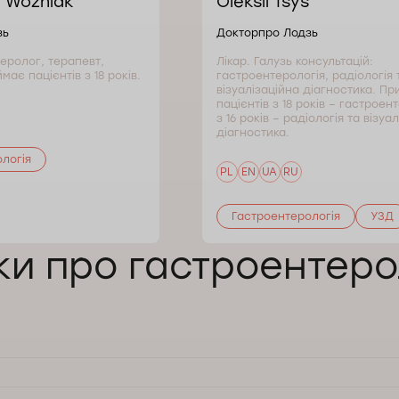
 Woźniak
Oleksii Tsys
зь
Докторпро Лодзь
еролог, терапевт,
Лікар. Галузь консультацій:
має пацієнтів з 18 років.
гастроентерологія, радіологія 
візуалізаційна діагностика. П
пацієнтів з 18 років – гастроен
з 16 років – радіологія та візуа
діагностика.
логія
PL
EN
UA
RU
Гастроентерологія
УЗД
ки про гастроентеро