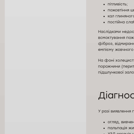
пітливість;
пожовтіння шк
кал глиняног
постійна сла
Наслідками недос
всмоктування пож
фіброз, відмиранн
емпієму жовчного 
На фоні холецисти
порожнини (перито
підшлункової зал
Діагнос
У разі виявлення 
огляд, вивче
пальпація жи