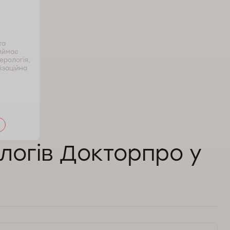
та
риймає
терологія,
лізаційна
логів Докторпро у