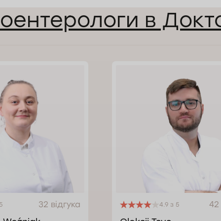
роентерологи в Докт
32 відгука
42
5
4.9 з 5