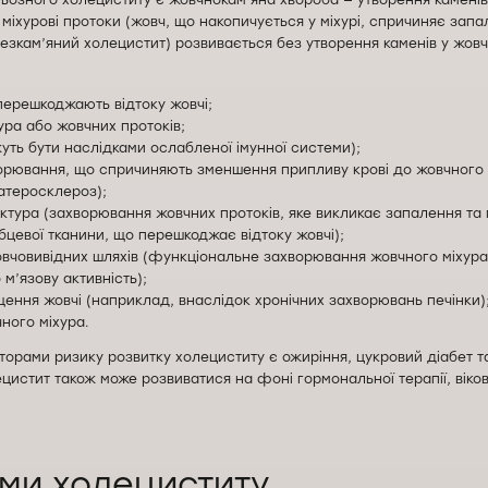
озного холециститу є жовчнокам’яна хвороба — утворення каменів у
міхурові протоки (жовч, що накопичується у міхурі, спричиняє зап
езкам’яний холецистит) розвивається без утворення каменів у жовчн
 перешкоджають відтоку жовчі;
ура або жовчних протоків;
жуть бути наслідками ослабленої імунної системи);
орювання, що спричиняють зменшення припливу крові до жовчного 
 атеросклероз);
иктура (захворювання жовчних протоків, яке викликає запалення та
бцевої тканини, що перешкоджає відтоку жовчі);
овчовивідних шляхів (функціональне захворювання жовчного міхура,
м’язову активність);
ущення жовчі (наприклад, внаслідок хронічних захворювань печінки)
ного міхура.
орами ризику розвитку холециститу є ожиріння, цукровий діабет т
цистит також може розвиватися на фоні гормональної терапії, вік
ми холециститу