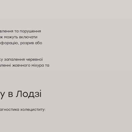
авлення та порушення
ож можуть включати
ерфорацію, розрив або
ку запалення черевної
ленні жовчного міхура та
у в Лодзі
іагностика холециститу: