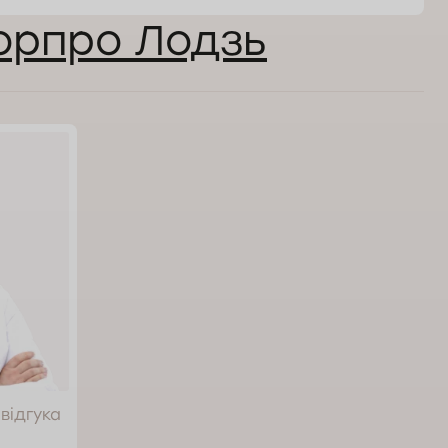
орпро Лодзь
 відгука