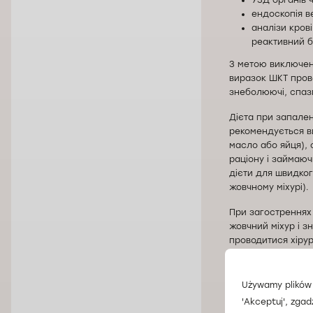
УЗД органів 
ендоскопія в
аналізи крові
реактивний б
З метою виключення
виразок ШКТ пров
знеболюючі, спазм
Дієта при запален
рекомендується ви
масло або яйця), 
раціону і займаюч
дієти для швидког
жовчному міхурі).
При загостреннях
жовчний міхур і з
проводитися хірург
Записатися на кон
«Докторпро Лодзь
Używamy plików 
'Akceptuj', zgad