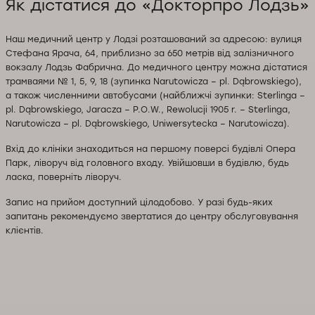
Як дістатися до «Докторпро Лодзь»
Наш медичний центр у Лодзі розташований за адресою: вулиця
Стефана Ярача, 64, приблизно за 650 метрів від залізничного
вокзалу Лодзь Фабрична. До медичного центру можна дістатися
трамваями № 1, 5, 9, 18 (зупинка Narutowicza – pl. Dąbrowskiego),
а також численними автобусами (найближчі зупинки: Sterlinga –
pl. Dąbrowskiego, Jaracza – P.O.W., Rewolucji 1905 r. – Sterlinga,
Narutowicza – pl. Dąbrowskiego, Uniwersytecka – Narutowicza).
Вхід до клініки знаходиться на першому поверсі будівлі Опера
Парк, ліворуч від головного входу. Увійшовши в будівлю, будь
ласка, поверніть ліворуч.
Запис на прийом доступний цілодобово. У разі будь-яких
запитань рекомендуємо звертатися до центру обслуговування
клієнтів.