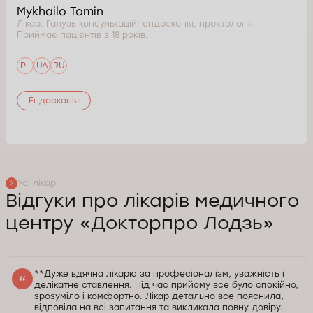
Mykhailo Tomin
Лікар. Галузь консультацій: ендоскопія, проктологія.
Приймає пацієнтів з 18 років.
PL
UA
RU
Ендоскопія
Усі лікарі
Відгуки про лікарів медичного
центру «Докторпро Лодзь»
**Дуже вдячна лікарю за професіоналізм, уважність і
делікатне ставлення. Під час прийому все було спокійно,
зрозуміло і комфортно. Лікар детально все пояснила,
відповіла на всі запитання та викликала повну довіру.