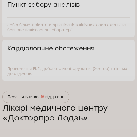
Пункт забору аналізів
Забір біоматеріалів та організація клінічних досліджень на
базі спеціалізованої лабораторії.
Кардіологічне обстеження
Проведення ЕКГ, добового моніторування (Холтер) та інших
досліджень.
Переглянути всі
18
відділень
Лікарі медичного центру
«Докторпро Лодзь»