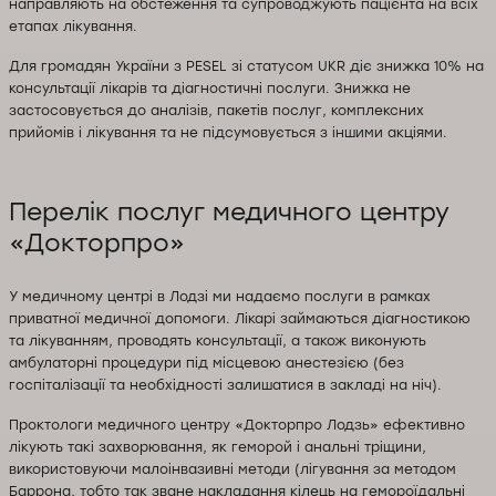
направляють на обстеження та супроводжують пацієнта на всіх
етапах лікування.
Для громадян України з PESEL зі статусом UKR діє знижка 10% на
консультації лікарів та діагностичні послуги. Знижка не
застосовується до аналізів, пакетів послуг, комплексних
прийомів і лікування та не підсумовується з іншими акціями.
Перелік послуг медичного центру
«Докторпро»
У медичному центрі в Лодзі ми надаємо послуги в рамках
приватної медичної допомоги. Лікарі займаються діагностикою
та лікуванням, проводять консультації, а також виконують
амбулаторні процедури під місцевою анестезією (без
госпіталізації та необхідності залишатися в закладі на ніч).
Проктологи медичного центру «Докторпро Лодзь» ефективно
лікують такі захворювання, як геморой і анальні тріщини,
використовуючи малоінвазивні методи (лігування за методом
Баррона, тобто так зване накладання кілець на гемороїдальні