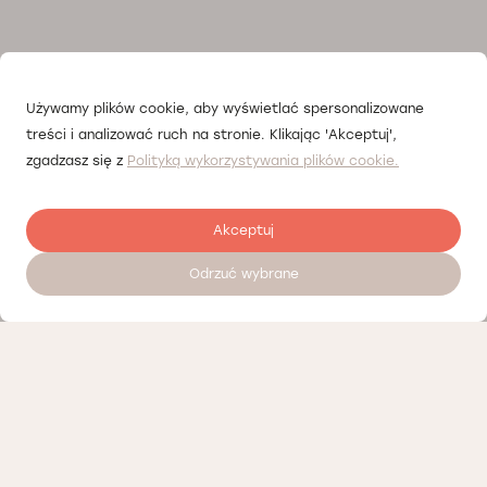
Używamy plików cookie, aby wyświetlać spersonalizowane
treści i analizować ruch na stronie. Klikając 'Akceptuj',
zgadzasz się z
Polityką wykorzystywania plików cookie.
Akceptuj
Odrzuć wybrane
Записатися на прийом 24/7
Прайсліст
Наші партнери
Політика конфіденційності