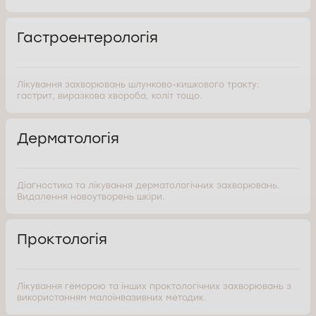
Гастроентерологія
Лікування захворювань шлунково-кишкового тракту:
гастрит, виразкова хвороба, коліт тощо.
Дерматологія
Діагностика та лікування дерматологічних захворювань.
Видалення новоутворень шкіри.
Проктологія
Лікування геморою та інших проктологічних захворювань з
використанням малоінвазивних методик.