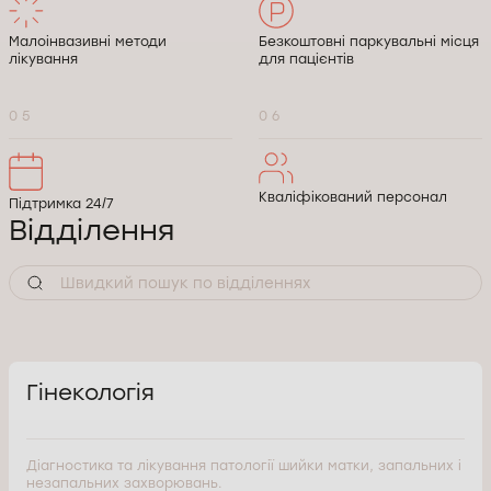
Малоінвазивні методи
Безкоштовні паркувальні місця
лікування
для пацієнтів
0 5
0 6
Кваліфікований персонал
Підтримка 24/7
Відділення
Гінекологія
Діагностика та лікування патології шийки матки, запальних і
незапальних захворювань.