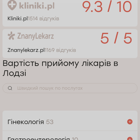
9.3 / 10
Kliniki.pl
1514 відгуків
5 / 5
Znanylekarz.pl
1169 відгуків
Вартість прийому лікарів в
Лодзі
Гінекологія
53
Гастроентерологія
10