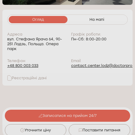
Огляд
На мапі
Адреса
Графік роботи:
вул. Стефана Ярача 64, 90-
Пн-Сб: 8:00-20:00
251 Лодзь, Польща. Опера
парк
Телефон
Email
+48 800 003 033
contact.center.lodz@doctorpro.p
Реєстраційні дані
Записатися на прийом 24/7
Уточнити ціну
Поставити питання