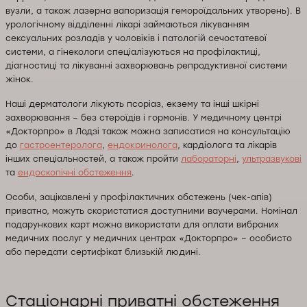
вузли, а також лазерна вапоризація гемороїдальних утворень). В
урологічному відділенні лікарі займаються лікуванням
сексуальних розладів у чоловіків і патологій сечостатевої
системи, а гінекологи спеціалізуються на профілактиці,
діагностиці та лікуванні захворювань репродуктивної системи
жінок.
Наші дерматологи лікують псоріаз, екзему та інші шкірні
захворювання – без стероїдів і гормонів. У медичному центрі
«Докторпро» в Лодзі також можна записатися на консультацію
до
гастроентеролога
,
ендокринолога
, кардіолога та лікарів
інших спеціальностей, а також пройти
лабораторні
,
ультразвукові
та
ендоскопічні обстеження
.
Особи, зацікавлені у профілактичних обстежень (чек-апів)
приватно, можуть скористатися доступними ваучерами. Номінал
подарункових карт можна використати для оплати вибраних
медичних послуг у медичних центрах «Докторпро» – особисто
або передати сертифікат близькій людині.
Стаціонарні приватні обстеження