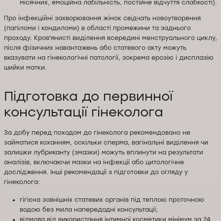
місячних, емоційна лабільність, постійне відчуття слабкості).
Про інфекційні захворювання жінок свідчать новоутворення
(папіломи і кондиломи) в області промежини та заднього
проходу. Кров'янисті виділення всередині менструального циклу,
після фізичних навантажень або статевого акту можуть
вказувати на гінекологічні патології, зокрема ерозію і дисплазію
шийки матки.
Підготовка до первинної
консультації гінеколога
За добу перед походом до гінеколога рекомендовано не
займатися коханням, оскільки сперма, вагінальні виділення чи
залишки лубриканту (змазки) можуть вплинути на результати
аналізів, включаючи мазки на інфекції або цитологічне
дослідження. Інші рекомендації з підготовки до огляду у
гінеколога:
гігієна зовнішніх статевих органів під теплою проточною
водою без мила напередодні консультації;
відмова від використання інтимної косметики мінімум за 24