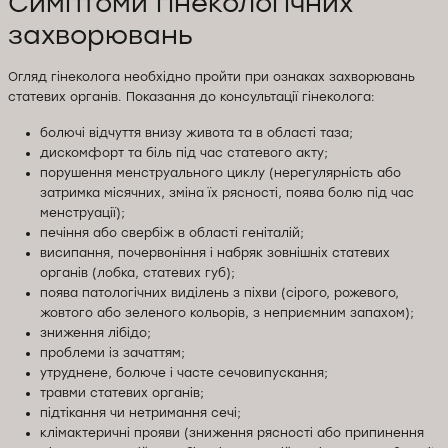
Симптоми гінекологічних
захворювань
Огляд гінеколога необхідно пройти при ознаках захворювань
статевих органів. Показання до консультації гінеколога:
болючі відчуття внизу живота та в області таза;
дискомфорт та біль під час статевого акту;
порушення менструального циклу (нерегулярність або
затримка місячних, зміна їх рясності, поява болю під час
менструації);
печіння або свербіж в області геніталій;
висипання, почервоніння і набряк зовнішніх статевих
органів (лобка, статевих губ);
поява патологічних виділень з піхви (сірого, рожевого,
жовтого або зеленого кольорів, з неприємним запахом);
зниження лібідо;
проблеми із зачаттям;
утруднене, болюче і часте сечовипускання;
травми статевих органів;
підтікання чи нетримання сечі;
клімактеричні прояви (зниження рясності або припинення