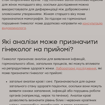
для жінок молодшого віку, оскільки дослідження можна
використовувати для диференціації між доброякісними і
злоякісними утвореннями. Жінкам старшого віку може
призначатися мамографія. За підозри на гормональні
порушення гінеколог може додатково направити на
консультацію
ендокринолога
.
Які аналізи може призначити
гінеколог на прийомі?
Гінеколог призначає аналізи для виявлення інфекцій,
гормонального збою, запальних процесів, які можуть впливати
на репродуктивне здоров’я жінки.
Лабораторні дослідження
, які
може призначити гінеколог на прийомі:
загальні аналізи крові і сечі. Призначаються для оцінки
загального стану здоров'я пацієнтки, оскільки вони можуть
виявити ознаки запалення, інфекцій або порушень роботи
органів (наприклад, нирок та печінки). Аналізи крові
дозволяють визначити рівень білих і червоних кров'яних
клітин, гемоглобіну, тромбоцитів, а також додаткові