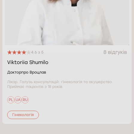
8 відгуків
4.6 з 5
Viktoriia Shumilo
Докторпро Вроцлав
Лікар. Галузь консультацій: гінекологія та акушерство.
Приймає пацієнтів з 18 років.
PL
UA
RU
Гінекологія