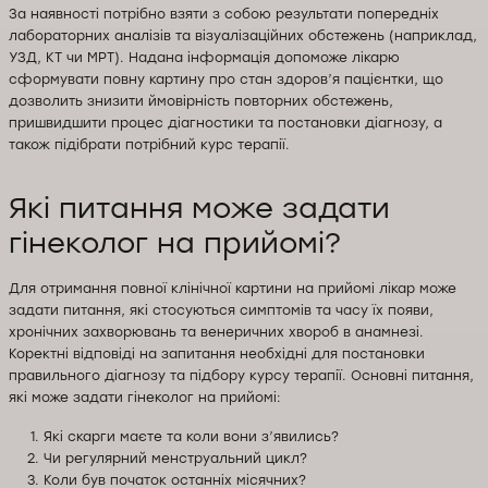
За наявності потрібно взяти з собою результати попередніх
лабораторних аналізів та візуалізаційних обстежень (наприклад,
УЗД, КТ чи МРТ). Надана інформація допоможе лікарю
сформувати повну картину про стан здоров’я пацієнтки, що
дозволить знизити ймовірність повторних обстежень,
пришвидшити процес діагностики та постановки діагнозу, а
також підібрати потрібний курс терапії.
Які питання може задати
гінеколог на прийомі?
Для отримання повної клінічної картини на прийомі лікар може
задати питання, які стосуються симптомів та часу їх появи,
хронічних захворювань та венеричних хвороб в анамнезі.
Коректні відповіді на запитання необхідні для постановки
правильного діагнозу та підбору курсу терапії. Основні питання,
які може задати гінеколог на прийомі:
Які скарги маєте та коли вони з’явились?
Чи регулярний менструальний цикл?
Коли був початок останніх місячних?