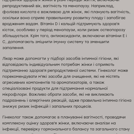
репродуктивний вік, вагітність та менопаузу. Наприклад,
фолієва кислота є важливою для жінок, які планують вагітність,
оскільки вона сприяє правильному розвитку плоду і запобігає
вродженим вадам. Вітамін D і кальцій підтримують здоров'я
кісток, особливо у період менопаузи, коли ризик остеопорозу
збільшується. Крім того, антиоксиданти, включаючи вітаміни E і
C, допомагають зміцнити імунну систему та зменшити
запалення.
Лікар може допомогти у підборі засобів інтимної гігієни, які
відповідають індивідуальним потребам жінки і сприяють
підтриманню здоров'я репродуктивної системи. Гінеколог може
порекомендувати м'які засоби для очищення, які не містять
агресивних компонентів та ароматизаторів, а також
спеціалізовані продукти для підтримання нормальної
мікрофлори. Важливо обрати засоби, які не викликають
подразнень і алергічних реакцій, адже правильна інтимна гігієна
знижує ризик інфекцій і запальних процесів.
Гінеколог також допомагає в плануванні вагітності, проводячи
комплексну оцінку здоров'я жінки, включаючи аналізи на
інфекції, перевірку гормонального балансу та загального стану