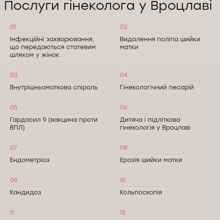
Послуги гінеколога у Вроцлаві
01
02
Інфекційні захворювання,
Видалення поліпа шийки
що передаються статевим
матки
шляхом у жінок
03
04
Внутрішньоматкова спіраль
Гінекологічний песарій
05
06
Гардасил 9 (вакцина проти
Дитяча і підліткова
ВПЛ)
гінекологія у Вроцлаві
07
08
Ендометріоз
Ерозія шийки матки
09
10
Кандидоз
Кольпоскопія
11
12