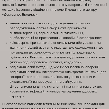
патології, симптомів та загального стану здоров’я жінки. Основні
методи лікування у відділенні гінекології медичного центру
«Докторпро Вроцлав»:
медикаментозна терапія. Для лікування патологій
репродуктивних органів лікар може призначити
антибактеріальні, гормональні, антигістамінні,
знеболювальні та протизапальні засоби, біофосфонати;
кріохірургія. При контакті з аномальними або ураженими
тканинами рідкий азот викликає швидке охолодження, що
призводить до заморожування клітин і їх подальшого
руйнування. Використовується для видалення шкірних змін
(наприклад, бородавок, папілом, кондилом);
радіохвильовий метод. Під час малоінвазивної операції
радіохвильовий ніж використовує електромагнітні хвилі для
генерації тепла. Радіохвилі діють на уражені тканини,
викликаючи їх випаровування та руйнування.
Цілеспрямована дія на патологічні тканини знижує ризик
кровотечі та інфекцій, мінімізує ушкодження здорових
структур.
Гінеколог може підібрати вітаміни та мінерали, які необхідні для
підтримки здоров'я жінки в різні періоди життя, включаючи