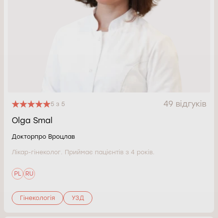
49 відгуків
5 з 5
Olga Smal
Докторпро Вроцлав
Лікар-гінеколог. Приймає пацієнтів з 4 років.
PL
RU
Гінекологія
УЗД