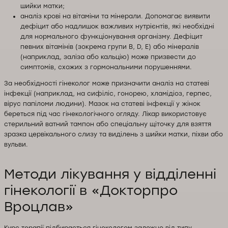
шийки матки;
аналіз крові на вітаміни та мінерали. Допомагає виявити
дефіцит або надлишок важливих нутрієнтів, які необхідні
для нормального функціонування організму. Дефіцит
певних вітамінів (зокрема групи B, D, E) або мінералів
(наприклад, заліза або кальцію) може призвести до
симптомів, схожих з гормональними порушеннями.
За необхідності гінеколог може призначити аналіз на статеві
інфекції (наприклад, на сифіліс, гонорею, хламідіоз, герпес,
вірус папіломи людини). Мазок на статеві інфекції у жінок
береться під час гінекологічного огляду. Лікар використовує
стерильний ватний тампон або спеціальну щіточку для взяття
зразка цервікального слизу та виділень з шийки матки, піхви або
вульви.
Методи лікування у відділенні
гінекології в «Докторпро
Вроцлав»
Курс терапії підбирається гінекологом залежно від типу