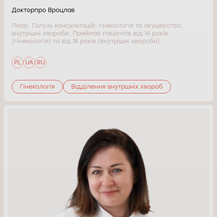
Докторпро Вроцлав
Лікар. Галузь консультацій: гінекологія та акушерство,
внутрішні хвороби. Приймає пацієнтів від 14 років
(гінекологія) та від 18 років (внутрішні хвороби).
PL
UA
RU
Гінекологія
Відділення внутршніх хвороб