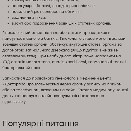
нерегулярні, болючі, занадто рясні місячні;
посилений ріст волосся на обличчі;
виділення з піхви;
висип або подразнення зовнішніх статевих органів.
Гінекологічний огляд підлітка або дитини проводиться в
присутності одного з батьків. Гінеколог оглядає молочні залози,
зовнішні статеві органи, обстежує внутрішні статеві органи за
допомогою вагінального дзеркала (якщо підліток вже живе
статевим життям). При необхідності лікар може направити на
УЗД органів малого таза, аналіз крові і сечі, гормональні тести і
бактеріальний посів.
Записатися до приватного гінеколога в медичний центр
«Докторпро Вроцлав» можна через форму запису на прийом
або за телефоном, вказаним на сайті. Також у медичному центрі
доступна послуга онлайн-консультації гінеколога по
відеозв'язку.
Популярні питання