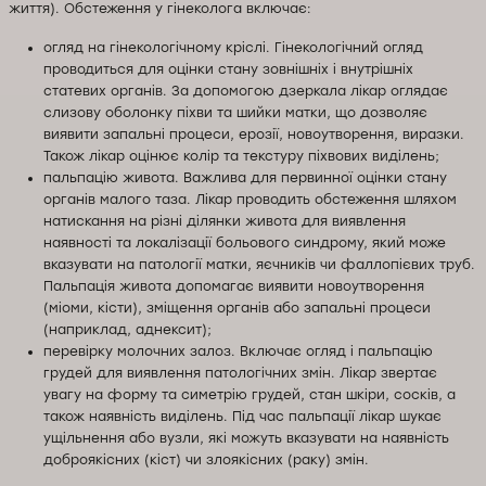
життя). Обстеження у гінеколога включає:
огляд на гінекологічному кріслі. Гінекологічний огляд
проводиться для оцінки стану зовнішніх і внутрішніх
статевих органів. За допомогою дзеркала лікар оглядає
слизову оболонку піхви та шийки матки, що дозволяє
виявити запальні процеси, ерозії, новоутворення, виразки.
Також лікар оцінює колір та текстуру піхвових виділень;
пальпацію живота. Важлива для первинної оцінки стану
органів малого таза. Лікар проводить обстеження шляхом
натискання на різні ділянки живота для виявлення
наявності та локалізації больового синдрому, який може
вказувати на патології матки, яєчників чи фаллопієвих труб.
Пальпація живота допомагає виявити новоутворення
(міоми, кісти), зміщення органів або запальні процеси
(наприклад, аднексит);
перевірку молочних залоз. Включає огляд і пальпацію
грудей для виявлення патологічних змін. Лікар звертає
увагу на форму та симетрію грудей, стан шкіри, сосків, а
також наявність виділень. Під час пальпації лікар шукає
ущільнення або вузли, які можуть вказувати на наявність
доброякісних (кіст) чи злоякісних (раку) змін.