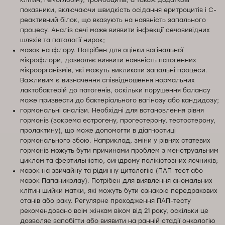
показники, включаючи швидкість осідання еритроцитів і С-
реактивний білок, що вказують на наявність запального
процесу. Аналіз сечі може виявити інфекції сечовивідних
шляхів та патології нирок;
мазок на флору. Потрібен для оцінки вагінальної
мікрофлори, дозволяє виявити наявність патогенних
мікроорганізмів, які можуть викликати запальні процеси.
Важливим є визначення співвідношення нормальних
лактобактерій до патогенів, оскільки порушення балансу
може призвести до бактеріального вагінозу або кандидозу;
гормональні аналізи. Необхідні для встановлення рівня
гормонів (зокрема естрогену, прогестерону, тестостерону,
пролактину), що може допомогти в діагностиці
гормонального збою. Наприклад, зміни у рівнях статевих
гормонів можуть бути причинами проблем з менструальним
циклом та фертильністю, синдрому полікістозних яєчників;
мазок на звичайну та рідинну цитологію (ПАП-тест або
мазок Папаниколау). Потрібен для виявлення аномальних
клітин шийки матки, які можуть бути ознакою передракових
станів або раку. Регулярне проходження ПАП-тесту
рекомендовано всім жінкам віком від 21 року, оскільки це
дозволяє запобігти або виявити на ранній стадії онкологію