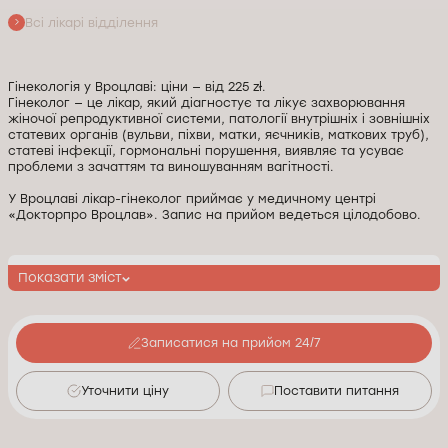
Всі лікарі відділення
Гінекологія у Вроцлаві: ціни — від 225 zł.
Гінеколог — це лікар, який діагностує та лікує захворювання
жіночої репродуктивної системи, патології внутрішніх і зовнішніх
статевих органів (вульви, піхви, матки, яєчників, маткових труб),
статеві інфекції, гормональні порушення, виявляє та усуває
проблеми з зачаттям та виношуванням вагітності.
У Вроцлаві лікар-гінеколог приймає у медичному центрі
«Докторпро Вроцлав». Запис на прийом ведеться цілодобово.
Показати зміст
Записатися на прийом 24/7
Уточнити ціну
Поставити питання