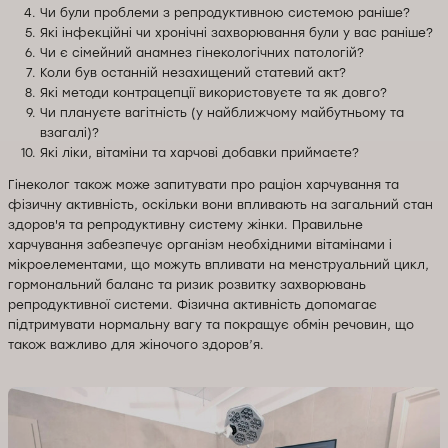
Чи були проблеми з репродуктивною системою раніше?
Які інфекційні чи хронічні захворювання були у вас раніше?
Чи є сімейний анамнез гінекологічних патологій?
Коли був останній незахищений статевий акт?
Які методи контрацепції використовуєте та як довго?
Чи плануєте вагітність (у найближчому майбутньому та
взагалі)?
Які ліки, вітаміни та харчові добавки приймаєте?
Гінеколог також може запитувати про раціон харчування та
фізичну активність, оскільки вони впливають на загальний стан
здоров'я та репродуктивну систему жінки. Правильне
харчування забезпечує організм необхідними вітамінами і
мікроелементами, що можуть впливати на менструальний цикл,
гормональний баланс та ризик розвитку захворювань
репродуктивної системи. Фізична активність допомагає
підтримувати нормальну вагу та покращує обмін речовин, що
також важливо для жіночого здоров’я.