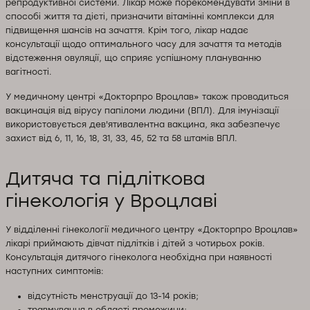
репродуктивної системи. Лікар може порекомендувати зміни в
способі життя та дієті, призначити вітамінні комплекси для
підвищення шансів на зачаття. Крім того, лікар надає
консультації щодо оптимального часу для зачаття та методів
відстеження овуляції, що сприяє успішному плануванню
вагітності.
У медичному центрі «Докторпро Вроцлав» також проводиться
вакцинація від вірусу папіломи людини (ВПЛ). Для імунізації
використовується дев'ятивалентна вакцина, яка забезпечує
захист від 6, 11, 16, 18, 31, 33, 45, 52 та 58 штамів ВПЛ.
Дитяча та підліткова
гінекологія у Вроцлаві
У відділенні гінекології медичного центру «Докторпро Вроцлав»
лікарі приймають дівчат підлітків і дітей з чотирьох років.
Консультація дитячого гінеколога необхідна при наявності
наступних симптомів:
відсутність менструації до 13-14 років;
травмування в області промежини;