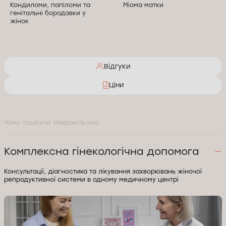
Кондиломи, папіломи та
Міома матки
генітальні бородавки у
жінок
13
14
Марсупіалізація
Менопауза та клімакс
бартолінової кісти
Відгуки
15
16
Ціни
Менструальна дисфункція
Оофорит
17
18
Чому пацієнти обирають нас
Підбір контрацепції
Перевірка прохідності
маткових труб методом
HyFoSy
Комплексна гінекологічна допомога
19
20
Консультації, діагностика та лікування захворювань жіночої
Сальпінгоофорит
Цервіцит
репродуктивної системи в одному медичному центрі
21
Цитологія