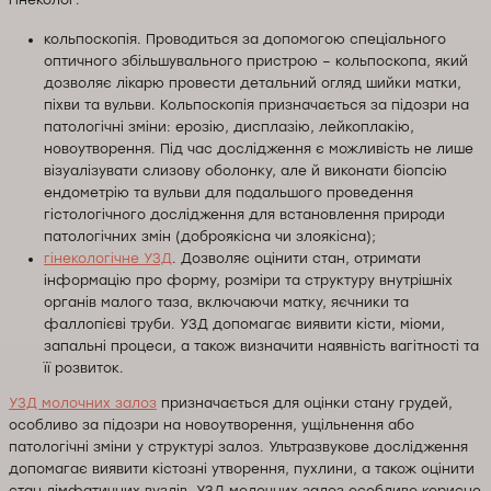
кольпоскопія. Проводиться за допомогою спеціального
оптичного збільшувального пристрою – кольпоскопа, який
дозволяє лікарю провести детальний огляд шийки матки,
піхви та вульви. Кольпоскопія призначається за підозри на
патологічні зміни: ерозію, дисплазію, лейкоплакію,
новоутворення. Під час дослідження є можливість не лише
візуалізувати слизову оболонку, але й виконати біопсію
ендометрію та вульви для подальшого проведення
гістологічного дослідження для встановлення природи
патологічних змін (доброякісна чи злоякісна);
гінекологічне УЗД
. Дозволяє оцінити стан, отримати
інформацію про форму, розміри та структуру внутрішніх
органів малого таза, включаючи матку, яєчники та
фаллопієві труби. УЗД допомагає виявити кісти, міоми,
запальні процеси, а також визначити наявність вагітності та
її розвиток.
УЗД молочних залоз
призначається для оцінки стану грудей,
особливо за підозри на новоутворення, ущільнення або
патологічні зміни у структурі залоз. Ультразвукове дослідження
допомагає виявити кістозні утворення, пухлини, а також оцінити
стан лімфатичних вузлів. УЗД молочних залоз особливо корисне