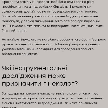
Проходити огляд у гінеколога необхідно один раз на рік у
профілактичних цілях, оскільки більшість гінекологічних
захворювань довгий час не супроводжуються симптомами.
Також обстеження у жіночого лікаря необхідне при настанні
менопаузи, у період планування вагітності або при підозрі на
неї. Гінеколог може виявити та підтвердити вагітність, визначити
її точний термін.
На прийом гінеколога не потрібно з собою нічого брати (зокрема
рушник чи гінекологічний набір). Кабінети у медичному центрі
укомплектовані всім необхідним для проведення повного
обстеження пацієнтки.
Які інструментальні
дослідження може
призначити гінеколог?
За підозри на патології матки, яєчників та фаллопієвих труб
лікар додатково призначає пацієнтці візуалізаційні обстеження.
Основні інструментальні дослідження, які може призначити
гінеколог: