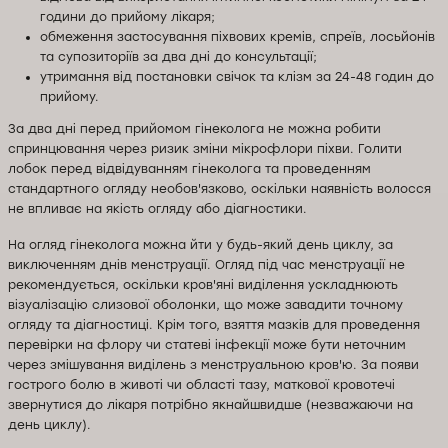
години до прийому лікаря;
обмеження застосування піхвових кремів, спреїв, лосьйонів
та супозиторіїв за два дні до консультації;
утримання від постановки свічок та клізм за 24-48 годин до
прийому.
За два дні перед прийомом гінеколога не можна робити
спринцювання через ризик зміни мікрофлори піхви. Голити
лобок перед відвідуванням гінеколога та проведенням
стандартного огляду необов'язково, оскільки наявність волосся
не впливає на якість огляду або діагностики.
На огляд гінеколога можна йти у будь-який день циклу, за
виключенням днів менструації. Огляд під час менструації не
рекомендується, оскільки кров'яні виділення ускладнюють
візуалізацію слизової оболонки, що може завадити точному
огляду та діагностиці. Крім того, взяття мазків для проведення
перевірки на флору чи статеві інфекції може бути неточним
через змішування виділень з менструальною кров'ю. За появи
гострого болю в животі чи області тазу, маткової кровотечі
звернутися до лікаря потрібно якнайшвидше (незважаючи на
день циклу).