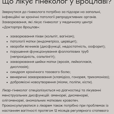
Що лікує гінеколог у Вроцлаві?
Звернутися до гінеколога потрібно за підозри на запальні,
інфекційні чи хронічні патології репродуктивних органів.
Захворювання, які лікує гінеколог у медичному центрі
«Докторпро Вроцлав»:
захворювання піхви (кольпіт, вагінізм);
патології матки (ендометріоз, цервіцит);
хвороби яєчників (дисфункції, недостатність, оофорит);
порушення функціонування фаллопієвих труб
(непрохідність, сальпінгіт);
захворювання шийки матки (ерозія, лейкоплакія,
дисплазія);
синдром хронічного тазового болю;
венеричні захворювання (хламідіоз, гонорея, трихомоніаз);
доброякісні новоутворення (міоми, поліпи, кісти).
Лікар-гінеколог спеціалізується на діагностиці та лікуванні
менструальних дисфункцій: аменореї, дисменореї,
олігоменореї, аномальних маткових кровотеч.
Проконсультуватися з лікарем також потрібно при проблемах із
настанням вагітності протягом 12 місяців регулярного статевого