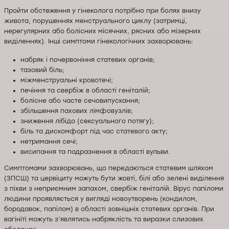
Пройти обстеження у гінеколога потрібно при болях внизу
живота, порушеннях менструального циклу (затримці,
нерегулярних або болісних місячних, рясних або мізерних
виділеннях). Інші симптоми гінекологічних захворювань:
набряк і почервоніння статевих органів;
тазовий біль;
міжменструальні кровотечі;
печіння та свербіж в області геніталій;
болісне або часте сечовипускання;
збільшення пахових лімфовузлів;
зниження лібідо (сексуального потягу);
біль та дискомфорт під час статевого акту;
нетримання сечі;
висипання та подразнення в області вульви.
Симптомами захворювань, що передаються статевим шляхом
(ЗПСШ) та цервіциту можуть бути жовті, білі або зелені виділення
з піхви з неприємним запахом, свербіж геніталій. Вірус папіломи
людини проявляється у вигляді новоутворень (кондилом,
бородавок, папілом) в області зовнішніх статевих органів. При
вагініті можуть з’являтись набряклість та виразки слизових