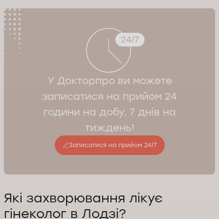
У Докторпро ви можете
записатися на прийом 24
години на добу, 7 днів на
тиждень!
Записатися на прийом 24/7
Які захворювання лікує
гінеколог в Лодзі?