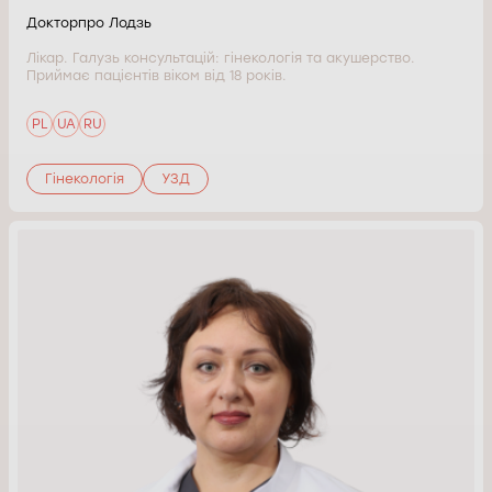
Докторпро Лодзь
Лікар. Галузь консультацій: гінекологія та акушерство.
Приймає пацієнтів віком від 18 років.
PL
UA
RU
Гінекологія
УЗД