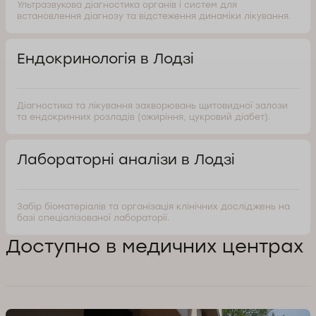
Ультразвукова діагностика органів і систем для
встановлення діагнозу та відстеження динаміки лікування.
Ендокринологія в Лодзі
Діагностика та лікування захворювань щитовидної залози
та ендокринних розладів (ожиріння, цукровий діабет).
Лабораторні аналізи в Лодзі
Забір біоматеріалів та організація клінічних досліджень на
базі спеціалізованої лабораторії.
Доступно в медичних центрах