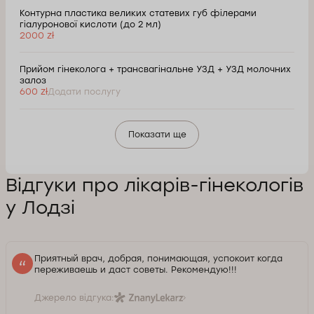
Контурна пластика великих статевих губ філерами
гіалуронової кислоти (до 2 мл)
2000 zł
Прийом гінеколога + трансвагінальне УЗД + УЗД молочних
залоз
600 zł
Додати послугу
Показати ще
Відгуки про лікарів-гінекологів
у Лодзі
Приятный врач, добрая, понимающая, успокоит когда
переживаешь и даст советы. Рекомендую!!!
Джерело відгука: