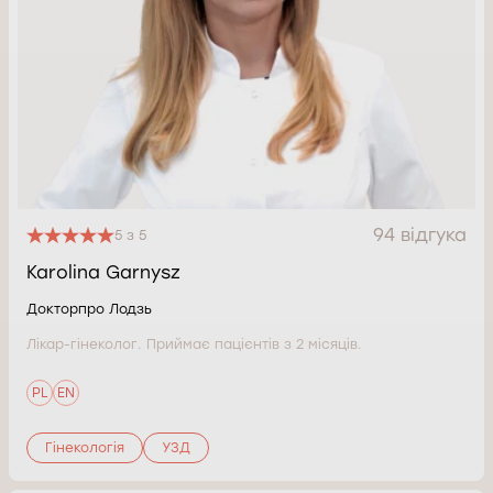
94 відгука
5 з 5
Karolina Garnysz
Докторпро Лодзь
Лікар-гінеколог. Приймає пацієнтів з 2 місяців.
PL
EN
Гінекологія
УЗД