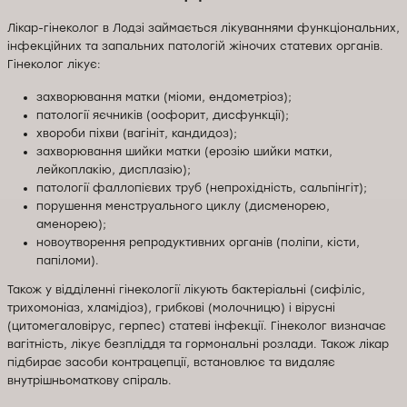
Лікар-гінеколог в Лодзі займається лікуваннями функціональних,
інфекційних та запальних патологій жіночих статевих органів.
Гінеколог лікує:
захворювання матки (міоми, ендометріоз);
патології яєчників (оофорит, дисфункції);
хвороби піхви (вагініт, кандидоз);
захворювання шийки матки (ерозію шийки матки,
лейкоплакію, дисплазію);
патології фаллопієвих труб (непрохідність, сальпінгіт);
порушення менструального циклу (дисменорею,
аменорею);
новоутворення репродуктивних органів (поліпи, кісти,
папіломи).
Також у відділенні гінекології лікують бактеріальні (сифіліс,
трихомоніаз, хламідіоз), грибкові (молочницю) і вірусні
(цитомегаловірус, герпес) статеві інфекції. Гінеколог визначає
вагітність, лікує безпліддя та гормональні розлади. Також лікар
підбирає засоби контрацепції, встановлює та видаляє
внутрішньоматкову спіраль.