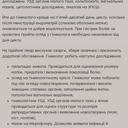
досліджень: УЗД органів малого таза, кольпоскопії, вагінальних
мазків, цитологічних досліджень, аналізів на ЗПСШ.
Йти до гінеколога краще на п’ятий-десятий день циклу, оскільки
після менструації ендометрій (слизова оболонка матки)
оновлюється та добре візуалізується. При гострих болях чи
кровотечі пройти огляд у гінеколога необхідно незалежно від
дня циклу.
На прийомі лікар вислухає скарги, збере анамнез і призначить
додаткові обстеження. Гінеколог робить наступні дослідження:
пальпацію живота. Проводиться для оцінювання розміру
матки, придатків і визначення локалізації болю;
огляд на гінекологічному кріслі. Гінеколог може побачити
під час огляду новоутворення, почервоніння і висипи
зовнішніх статевих органів, запалення шийки матки,
патологічні вагінальні виділення;
гінекологічне УЗД. УЗД органів малого таза у жінок
проводиться для оцінки структури та розмірів
репродуктивних органів і виявлення новоутворень (міом,
кіст, поліпів);
мазок на мікрофлору. Дозволяє виявити інфекції й