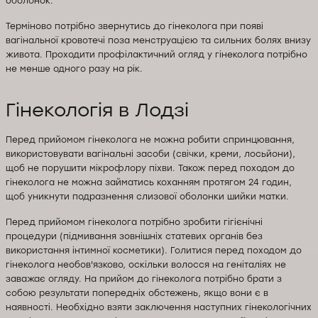
оболонок.
Терміново потрібно звернутись до гінеколога при появі
вагінальної кровотечі поза менструацією та сильних болях внизу
живота. Проходити профілактичний огляд у гінеколога потрібно
не менше одного разу на рік.
Гінекологія в Лодзі
Перед прийомом гінеколога не можна робити спринцювання,
використовувати вагінальні засоби (свічки, креми, лосьйони),
щоб не порушити мікрофлору піхви. Також перед походом до
гінеколога не можна займатись коханням протягом 24 годин,
щоб уникнути подразнення слизової оболонки шийки матки.
Перед прийомом гінеколога потрібно зробити гігієнічні
процедури (підмивання зовнішніх статевих органів без
використання інтимної косметики). Голитися перед походом до
гінеколога необов'язково, оскільки волосся на геніталіях не
заважає огляду. На прийом до гінеколога потрібно брати з
собою результати попередніх обстежень, якщо вони є в
наявності. Необхідно взяти заключення наступних гінекологічних