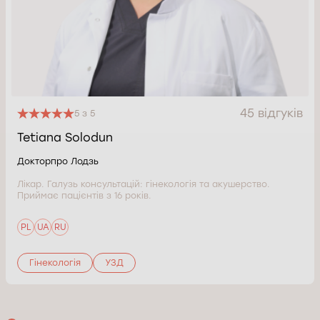
45 відгуків
5 з 5
Tetiana Solodun
Докторпро Лодзь
Лікар. Галузь консультацій: гінекологія та акушерство.
Приймає пацієнтів з 16 років.
PL
UA
RU
Гінекологія
УЗД