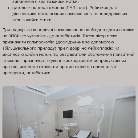
запалення піхви та шийки матки;
цитологічне дослідження (ПАП-тест). Робиться для
діагностики онкологічних захворювань та передракових
станів шийки матки.
При підозрі на венеричні захворювання необхідно здати аналізи
на ЗПСШ та чутливість до антибіотиків. Також лікар може
призначити кольпоскопію (дослідження за допомогою
збільшувального приладу) при підозрі на лейкоплакію чи
дисплазію шийки матки. За результатами обстеження приватний
гінеколог призначає лікування захворювань репродуктивних
органів, яке може включати протизапальні, гормональні
препарати, антибіотики.