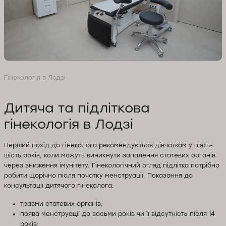
Гінекологія в Лодзі
Дитяча та підліткова
гінекологія в Лодзі
Перший похід до гінеколога рекомендується дівчаткам у п'ять-
шість років, коли можуть виникнути запалення статевих органів
через зниження імунітету. Гінекологічний огляд підлітка потрібно
робити щорічно після початку менструації. Показання до
консультації дитячого гінеколога:
травми статевих органів;
поява менструації до восьми років чи її відсутність після 14
років;