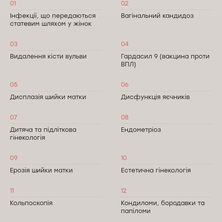
01
02
Інфекції, що передаються
Вагінальний кандидоз
статевим шляхом у жінок
03
04
Видалення кісти вульви
Гардасил 9 (вакцина проти
ВПЛ)
05
06
Дисплазія шийки матки
Дисфункція яєчників
07
08
Дитяча та підліткова
Ендометріоз
гінекологія
09
10
Ерозія шийки матки
Естетична гінекологія
11
12
Кольпоскопія
Кондиломи, бородавки та
папіломи