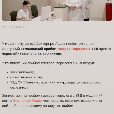
26.01.2026
08:48
У медичному центрі Докторпро Лодзь пацієнтам тепер
доступний
комплексний прийом
гастроентеролога
з УЗД органів
черевної порожнини за 440 злотих.
У комплексний прийом гастроентеролога з УЗД входить:
збір анамнезу;
фізикальний огляд;
УЗД ОЧП (печінка, жовчний міхур, підшлункова залоза,
селезінка).
Записатися на прийом гастроентеролога з УЗД в медичний
центр
Докторпро Лодзь
можна за телефоном, вказаним на
сайті, або через форму запису на прийом.