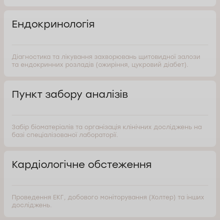
Ендокринологія
Діагностика та лікування захворювань щитовидної залози
та ендокринних розладів (ожиріння, цукровий діабет).
Пункт забору аналізів
Забір біоматеріалів та організація клінічних досліджень на
базі спеціалізованої лабораторії.
Кардіологічне обстеження
Проведення ЕКГ, добового моніторування (Холтер) та інших
досліджень.