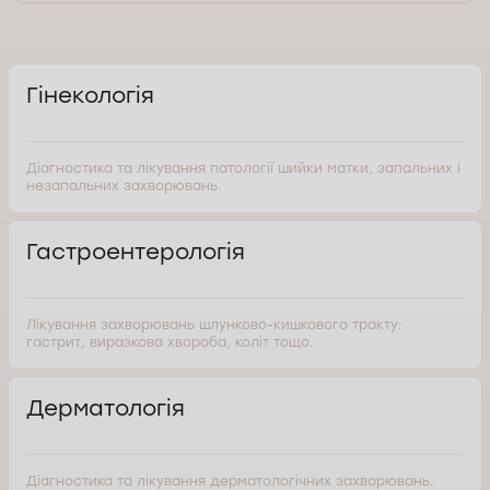
Гінекологія
Діагностика та лікування патології шийки матки, запальних і
незапальних захворювань.
Гастроентерологія
Лікування захворювань шлунково-кишкового тракту:
гастрит, виразкова хвороба, коліт тощо.
Дерматологія
Діагностика та лікування дерматологічних захворювань.