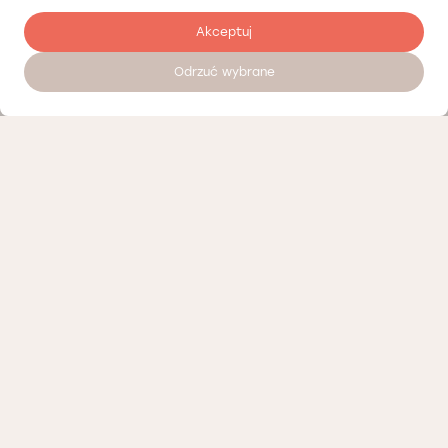
Akceptuj
Odrzuć wybrane
Наші партнери
Політика конфіденційності
Політика Cookies
Інформація про нашу діяльність
Доступні вакансії
Положення про телемедичні консультації Лодзь