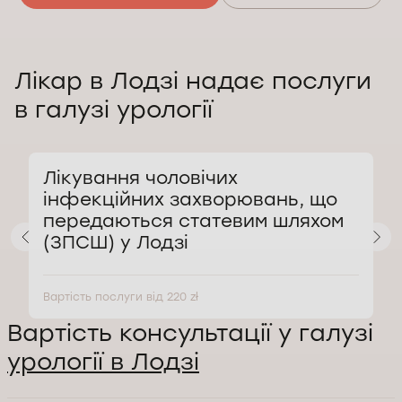
Лікар в Лодзі надає послуги
в галузі урології
Лікування чоловічих
інфекційних захворювань, що
передаються статевим шляхом
(ЗПСШ) у Лодзі
Вартість послуги від 220 zł
В
Вартість консультації у галузі
урології в Лодзі