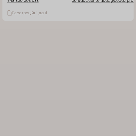
+48 800 003 033
contact.center.lodz@doctorpro.p
Реєстраційні дані