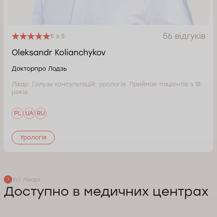
56 відгуків
5 з 5
Oleksandr Kolianchykov
Докторпро Лодзь
Лікар. Галузь консультацій: урологія. Приймає пацієнтів з 18
років.
PL
UA
RU
Урологія
Усі лікарі
Доступно в медичних центрах