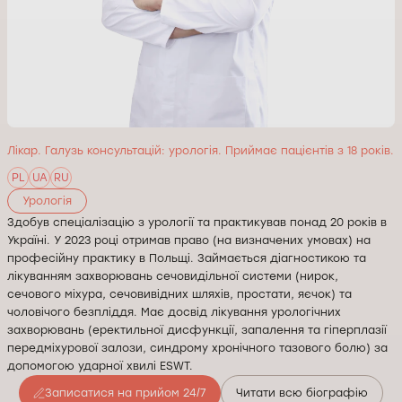
Лікар. Галузь консультацій: урологія. Приймає пацієнтів з 18 років.
PL
UA
RU
Урологія
Здобув спеціалізацію з урології та практикував понад 20 років в
Україні. У 2023 році отримав право (на визначених умовах) на
професійну практику в Польщі. Займається діагностикою та
лікуванням захворювань сечовидільної системи (нирок,
сечового міхура, сечовивідних шляхів, простати, яєчок) та
чоловічого безпліддя. Має досвід лікування урологічних
захворювань (еректильної дисфункції, запалення та гіперплазії
передміхурової залози, синдрому хронічного тазового болю) за
допомогою ударної хвилі ESWT.
Записатися на прийом 24/7
Читати всю біографію