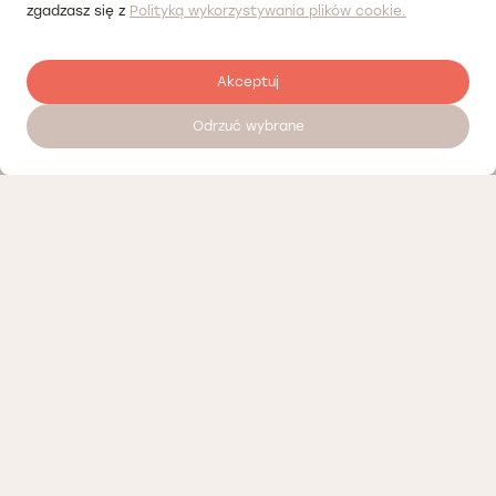
zgadzasz się z
Polityką wykorzystywania plików cookie.
Akceptuj
Odrzuć wybrane
Записатися на прийом 24/7
Прайсліст
Наші партнери
Політика конфіденційності
Політика Cookies
Інформація про нашу діяльність
Доступні вакансії