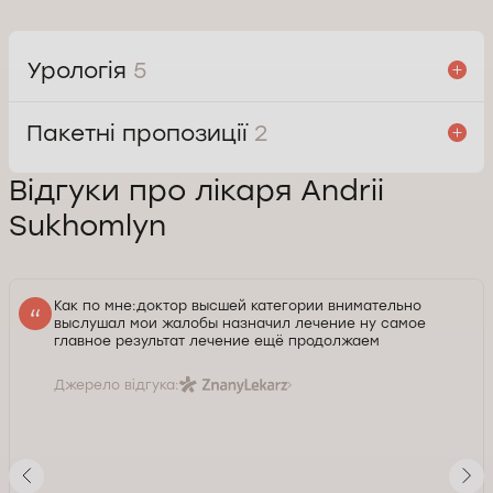
Урологія
5
Пакетні пропозиції
2
Відгуки про лікаря Andrii
Sukhomlyn
Как по мне:доктор высшей категории внимательно
выслушал мои жалобы назначил лечение ну самое
главное результат лечение ещё продолжаем
Джерело відгука: