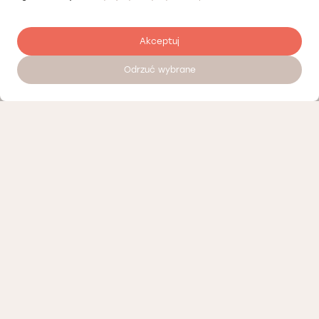
Akceptuj
Odrzuć wybrane
Записатися на прийом 24/7
Наші партнери
Політика конфіденційності
Політика Cookies
Інформація про нашу діяльність
Доступні вакансії
Положення про телемедичні консультації Лодзь
Організаційні положення Лодзь