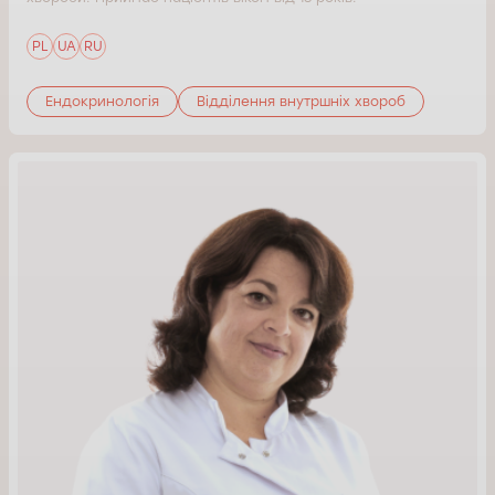
PL
UA
RU
Ендокринологія
Відділення внутршніх хвороб