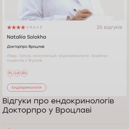
26 відгуків
4.6 з 5
Nataliia Solokha
Докторпро Вроцлав
Лікар. Галузь консультацій: ендокринологія. Приймає
пацієнтів з 18 років.
PL
UA
RU
Ендокринологія
Відгуки про ендокринологів
Докторпро у Вроцлаві