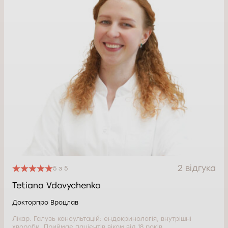
2 відгука
5 з 5
Tetiana Vdovychenko
Докторпро Вроцлав
Лікар. Галузь консультацій: ендокринологія, внутрішні
хвороби. Приймає пацієнтів віком від 18 років.