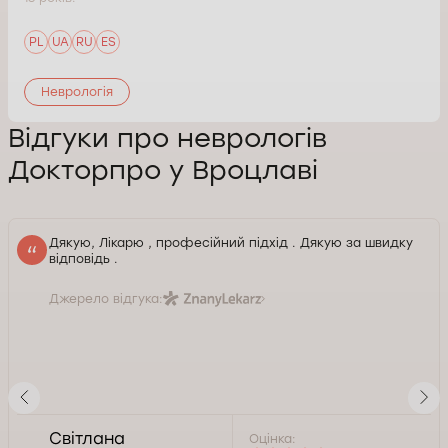
PL
UA
RU
ES
Неврологія
Відгуки про неврологів
Докторпро у Вроцлаві
Дякую, Лікарю , професійний підхід . Дякую за швидку
відповідь .
Джерело відгука:
Світлана
Оцінка: