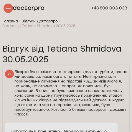
+48 800 003 033
Головна
Відгуки Докторпро
Відгук від Tetiana Shmidova 30.05.2025
Відгук від Tetiana Shmidova
30.05.2025
Лікарка була ввічлива та створила відчуття турботи, однак
мій досвід залишив багато питань. Мені призначили
гормональне лікування на підставі УЗД, знімків якого я,
на жаль, не отримала — апарат, як пояснили, був
зламаний. В описі не було зазначено ознак аденоміозу,
хоча саме на цьому ґрунтувалось призначення. Згодом
кілька інших лікарів не підтвердили цей діагноз. Шкодую,
що витратила час на терапію, яка, можливо, була
необґрунтованою. Хотілося б більше прозорості, доказів і
чіткості.
Доброго дня, пані Тетяно. Дякуємо за вибір нашої