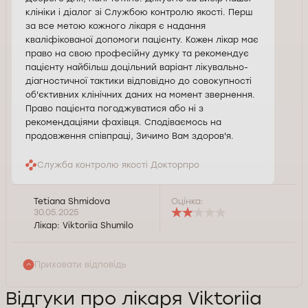
клініки і діалог зі Службою контролю якості. Перш
за все метою кожного лікаря є надання
кваліфікованої допомоги пацієнту. Кожен лікар має
право на свою професійну думку та рекомендує
пацієнту найбільш доцільний варіант лікувально-
діагностичної тактики відповідно до совокупності
об'єктивних клінічних даних на момент звернення.
Право пацієнта погоджуватися або ні з
рекомендаціями фахівця. Сподіваємось на
продовження співпраці, Зичимо Вам здоров'я.
Служба контролю якості Докторпро
Tetiana Shmidova
Оцінка:
30.05.2025
Лікар:
Viktoriia Shumilo
Приховати відповідь
Відгуки про лікаря Viktoriia