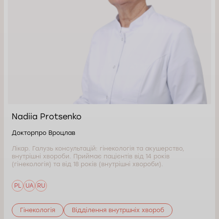
Nadiia Protsenko
Докторпро Вроцлав
Лікар. Галузь консультацій: гінекологія та акушерство,
внутрішні хвороби. Приймає пацієнтів від 14 років
(гінекологія) та від 18 років (внутрішні хвороби).
PL
UA
RU
Гінекологія
Відділення внутршніх хвороб