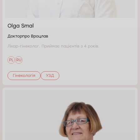
Olga Smal
Докторпро Вроцлав
Лікар-гінеколог. Приймає пацієнтів з 4 років.
PL
RU
Гінекологія
УЗД