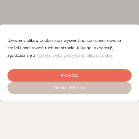
Używamy plików cookie, aby wyświetlać spersonalizowane
treści i analizować ruch na stronie. Klikając 'Akceptuj',
zgadzasz się z
Polityką wykorzystywania plików cookie.
Akceptuj
Odrzuć wybrane
Залишити відгук
Наші партнери