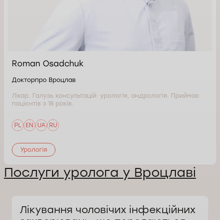
Roman Osadchuk
Докторпро Вроцлав
Лікар. Галузь консультацій: урологія, андрологія. Приймає
пацієнтів з 18 років.
PL
EN
UA
RU
Урологія
Послуги уролога у Вроцлаві
Лікування чоловічих інфекційних