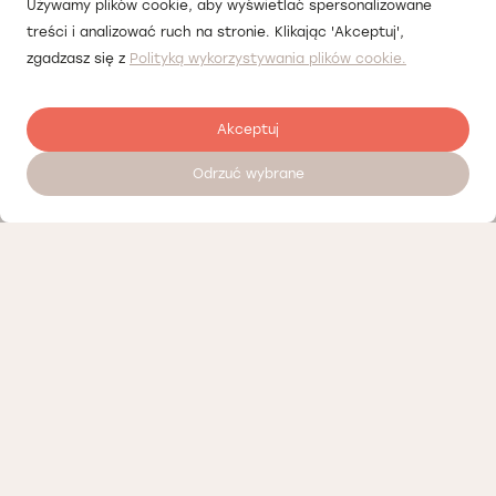
Używamy plików cookie, aby wyświetlać spersonalizowane
treści i analizować ruch na stronie. Klikając 'Akceptuj',
zgadzasz się z
Polityką wykorzystywania plików cookie.
Akceptuj
Odrzuć wybrane
Залишити відгук
Наші партнери
Політика конфіденційності
Політика Cookies
Інформація про нашу діяльність