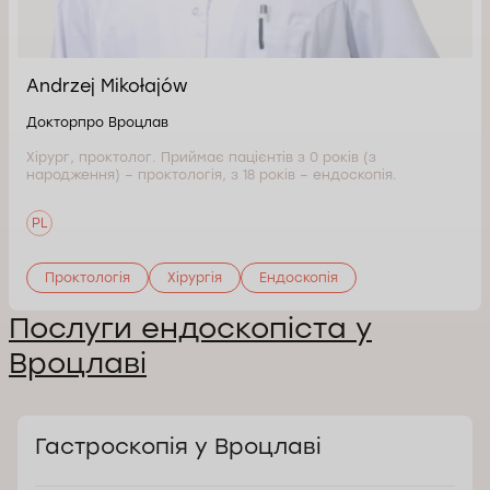
Andrzej Mikołajów
Докторпро Вроцлав
Хірург, проктолог. Приймає пацієнтів з 0 років (з
народження) – проктологія, з 18 років – ендоскопія.
PL
Проктологія
Хірургія
Ендоскопія
Послуги ендоскопіста у
Вроцлаві
Гастроскопія у Вроцлаві