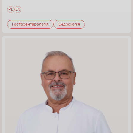
PL
EN
Гастроентерологія
Ендоскопія