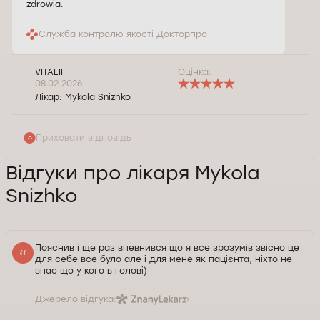
zdrowia.
Служба контролю якості Докторпро
VITALII
Оцінка:
08.02.2026
Лікар:
Mykola Snizhko
Приховати відповідь
Відгуки про лікаря Mykola
Snizhko
Пояснив і ще раз впевнився що я все зрозумів звісно це
для себе все було але і для мене як пацієнта, ніхто не
знає що у кого в голові)
Джерело відгука: