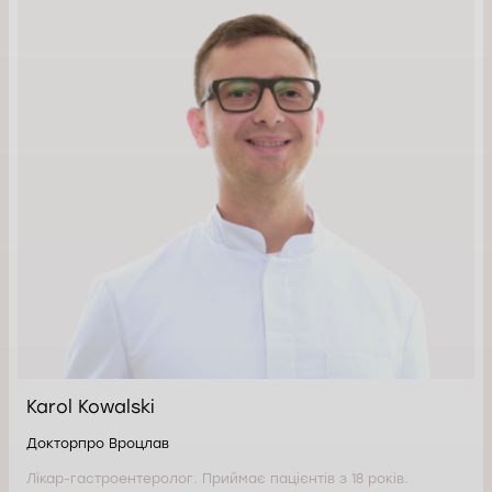
Karol Kowalski
Докторпро Вроцлав
Лікар-гастроентеролог. Приймає пацієнтів з 18 років.