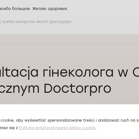
сибо большое. Желаю здоровья.
Служба контролю якості Докторпро
ltacja гінеколога w
cznym Doctorpro
cookie, aby wyświetlać spersonalizowane treści i analizować ruch na st
ся до лікаря в Лодзі
zasz się z
Polityką wykorzystywania plików cookie.