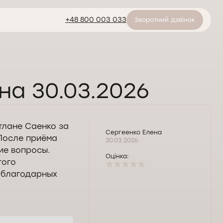
+48 800 003 033
Зворотний дзвінок
на 30.03.2026
лане Саенко за
Сергеенко Елена
После приёма
30.03.2026
ие вопросы.
Оцінка:
того
 благодарных