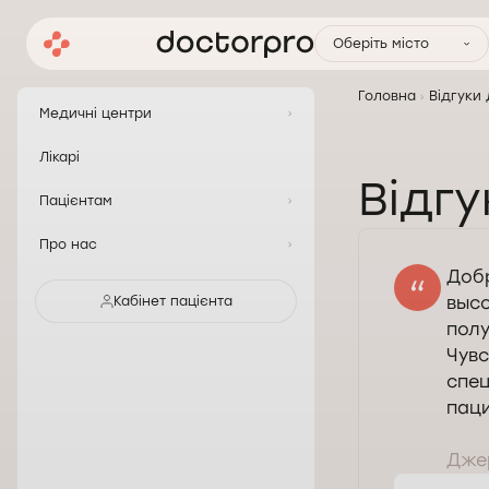
Оберіть місто
Головна
Відгуки
Медичні центри
Лікарі
Відгу
Пацієнтам
Про нас
Доб
выс
Кабінет пацієнта
полу
Чувс
спе
паци
Джер