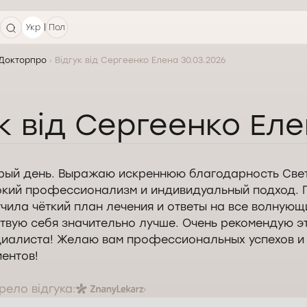
|
Укр
Пол
 Докторпро
Відгук від Сергеенко Елена 30.03.2026
к від Сергеенко Еле
рый день. Выражаю искреннюю благодарность Свет
окий профессионализм и индивидуальный подход. 
чила чёткий план лечения и ответы на все волнующ
твую себя значительно лучше. Очень рекомендую э
циалиста! Желаю вам профессиональных успехов и
ентов!
ело відгука: