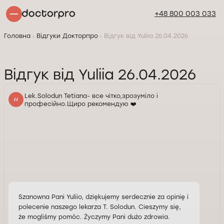
+48 800 003 033
Головна
Відгуки Докторпро
Відгук від Yuliia 26.04.2026
Відгук від Yuliia 26.04.2026
Lek.Solodun Tetiana- все чітко,зрозуміло і
професійно.Щиро рекомендую ❤️
Szanowna Pani Yuliio, dziękujemy serdecznie za opinię i
polecenie naszego lekarza T. Solodun. Cieszymy się,
że mogliśmy pomóc. Życzymy Pani dużo zdrowia.