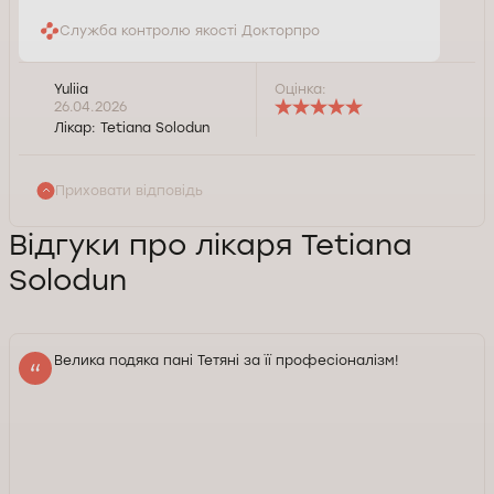
Служба контролю якості Докторпро
Yuliia
Оцінка:
26.04.2026
Лікар:
Tetiana Solodun
Приховати відповідь
Відгуки про лікаря Tetiana
Solodun
Велика подяка пані Тетяні за її професіоналізм!