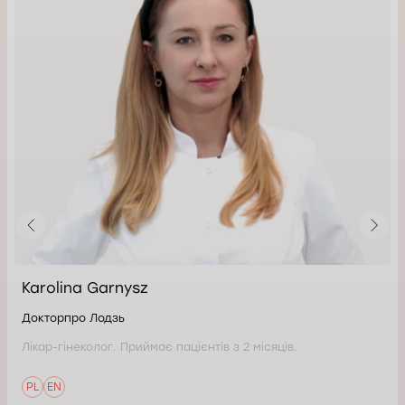
Karolina Garnysz
Докторпро Лодзь
Лікар-гінеколог. Приймає пацієнтів з 2 місяців.
PL
EN