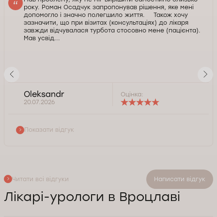
року. Роман Осадчук запропонував рішення, яке мені
допомогло і значно полегшило життя. Також хочу
зазначити, що при візитах (консультаціях) до лікаря
завжди відчувалася турбота стосовно мене (пацієнта).
Мав усвід...
Оleksandr
Оцінка:
20.07.2026
Показати відгук
Читати всі відгуки
Написати відгук
Лікарі-урологи в Вроцлаві