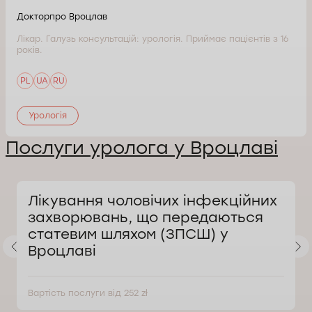
Докторпро Вроцлав
Лікар. Галузь консультацій: урологія. Приймає пацієнтів з 16
років.
PL
UA
RU
Урологія
Послуги уролога у Вроцлаві
Лікування чоловічих інфекційних
захворювань, що передаються
статевим шляхом (ЗПСШ) у
Вроцлаві
Вартість послуги від 252 zł