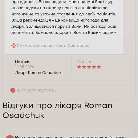
про здоров'я Вашої родини. Нам приємні Ваші щирі
слова подяки на адресу нашого спеціаліста за
його чуйне та уважне ставлення до своїх пацієнтів.
Ваша рекомендація - це найвища нагорода для
лікаря. Залишаємося поруч з Вами. Ми завжди раді
допомогти. Бажаємо здоров'я Вам та Вашим рідним
Служба контролю якості Докторпро
Наталія
Оцінка:
12.05.2026
Лікар:
Roman Osadchuk
Приховати відповідь
Відгуки про лікаря Roman
Osadchuk
Мав проблему, яку не міг вирішити самостійно близько