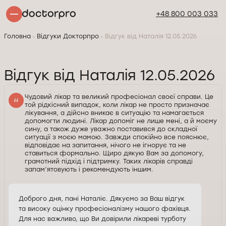
+48 800 003 033
Головна
Відгуки Докторпро
Відгук від Наталія 12.05.2026
Відгук від Наталія 12.05.2026
Чудовий лікар та великий професіонал своєї справи. Це
той рідкісний випадок, коли лікар не просто призначає
лікування, а дійсно вникає в ситуацію та намагається
допомогти людині. Лікар допоміг не лише мені, а й моєму
сину, а також дуже уважно поставився до складної
ситуації з моєю мамою. Завжди спокійно все пояснює,
відповідає на запитання, нічого не ігнорує та не
ставиться формально. Щиро дякую Вам за допомогу,
грамотний підхід і підтримку. Таких лікарів справді
запам’ятовують і рекомендують іншим.
Доброго дня, пані Наталіє. Дякуємо за Ваш відгук
та високу оцінку професіоналізму нашого фахівця.
Для нас важливо, що Ви довірили лікареві турботу