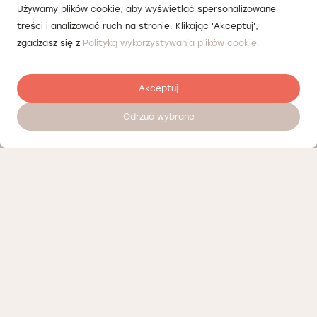
Używamy plików cookie, aby wyświetlać spersonalizowane
treści i analizować ruch na stronie. Klikając 'Akceptuj',
zgadzasz się z
Polityką wykorzystywania plików cookie.
Akceptuj
Odrzuć wybrane
Залишити відгук
Наші партнери
Політика конфіденційності
Політика Cookies
Інформація про нашу діяльність