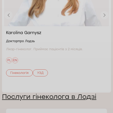
Karolina Garnysz
Докторпро Лодзь
Лікар-гінеколог. Приймає пацієнтів з 2 місяців.
PL
EN
Гінекологія
УЗД
Послуги гінеколога в Лодзі