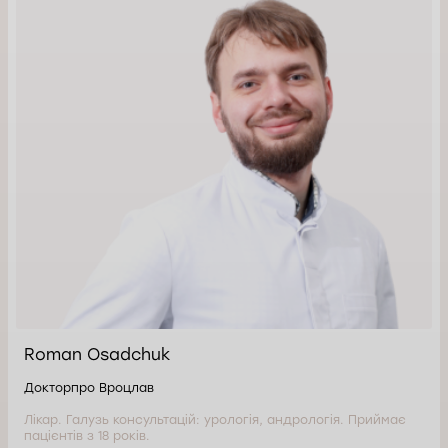
Roman Osadchuk
Докторпро Вроцлав
Лікар. Галузь консультацій: урологія, андрологія. Приймає
пацієнтів з 18 років.