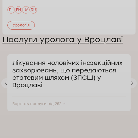
PL
EN
UA
RU
Урологія
Послуги уролога у Вроцлаві
Лікування чоловічих інфекційних
захворювань, що передаються
статевим шляхом (ЗПСШ) у
Вроцлаві
Вартість послуги від 252 zł