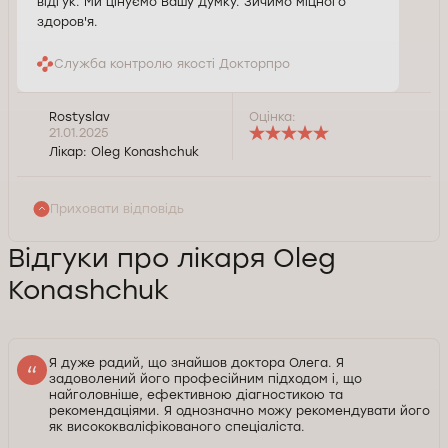
відгук. Ми цінуємо Вашу думку. Зичимо міцного
здоров'я.
Служба контролю якості Докторпро
Rostyslav
Оцінка:
21.01.2025
Лікар:
Oleg Konashchuk
Приховати відповідь
Відгуки про лікаря Oleg
Konashchuk
Я дуже радий, що знайшов доктора Олега. Я
задоволений його професійним підходом і, що
найголовніше, ефективною діагностикою та
рекомендаціями. Я однозначно можу рекомендувати його
як висококваліфікованого спеціаліста.