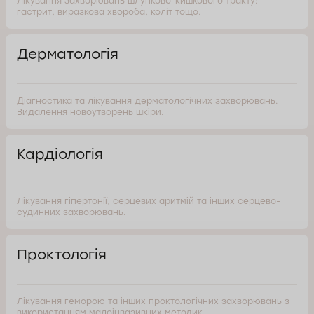
Лікування захворювань шлунково-кишкового тракту:
гастрит, виразкова хвороба, коліт тощо.
Дерматологія
Діагностика та лікування дерматологічних захворювань.
Видалення новоутворень шкіри.
Кардіологія
Лікування гіпертонії, серцевих аритмій та інших серцево-
судинних захворювань.
Проктологія
Лікування геморою та інших проктологічних захворювань з
використанням малоінвазивних методик.