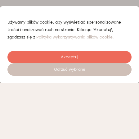
Używamy plików cookie, aby wyświetlać spersonalizowane
treści i analizować ruch na stronie. Klikając 'Akceptuj',
zgadzasz się z
Polityką wykorzystywania plików cookie.
Akceptuj
Odrzuć wybrane
Залишити відгук
Наші партнери
Політика конфіденційності