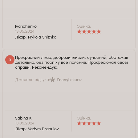
Ivanchenko
Оцінка:
13.05.2024
Лікар:
Mykola Snizhko
Прекрасний лікар, доброзичливий, сучасний, обстежив
детально, без поспіху все пояснив. Професіонал своєї
справи. Рекомендую.
Джерело відгука:
Sabina K
Оцінка:
13.05.2024
Лікар:
Vadym Drahulov