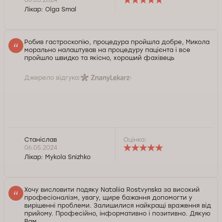
Лікар:
Olga Smal
Робив гастроскопію, процедура пройшла добре, Микола
морально налаштував на процедуру пацієнта і все
пройшло швидко та якісно, хороший фахівець
Джерело відгука:
Станіслав
Оцінка:
06.05.2024
Лікар:
Mykola Snizhko
Хочу висловити подяку Nataliia Rostvynska за високий
професіоналізм, увагу, щире бажання допомогти у
вирішенні проблеми. Залишилися найкращі враження від
прийому. Професійно, інформативно і позитивно. Дякую
Вам.