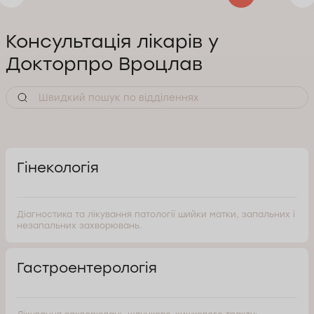
Служба контролю якості Докторпро
Консультація лікарів у
Докторпро Вроцлав
Гінекологія
Діагностика та лікування патології шийки матки, запальних і
незапальних захворювань.
Гастроентерологія