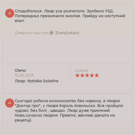
Сподобалося. Лікар усе розпитала. Зробила УЗД.
Попередньо призначила аналізи. Прийду на наступний
візит.
Джерело відгука:
Olena
Оцінка:
13.05.2024
Лікар:
Nataliia Solokha
Сьогодні робила колоноскопію без наркозу, в лікарні
"Доктор про", у лікаря Кароль Ковальски. Все пройшло
чудово, без болі , швидко. Лікар дуже приємний.
Нова,сучасна лікарня. Привітні, ввічливі дівчата на
рецепції.