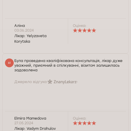
Аліна
Оцінка:
03.06.2024
Лікар:
Yelyzaveta
Korytska
Була проведена кваліфікована консультація, лікар дуже
уважний, приємний в спілкуванні, візитом залишилась
задоволена
Джерело відгука:
Elmira Mamedova
Оцінка:
27.05.2024
Лікар:
Vadym Drahulov