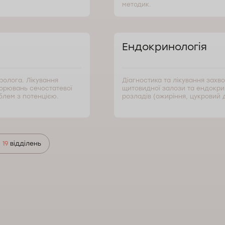
методик.
Ендокринологія
ролога. Лікування
Діагностика та лікування захв
орювань сечостатевої
щитовидної залози та ендокр
блем з потенцією.
розладів (ожиріння, цукровий д
і
19
відділень