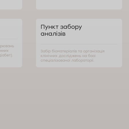
Пункт забору
аналізів
орювань
инних
Забір біоматеріалів та організація
іабет).
клінічних досліджень на базі
спеціалізованої лабораторії.