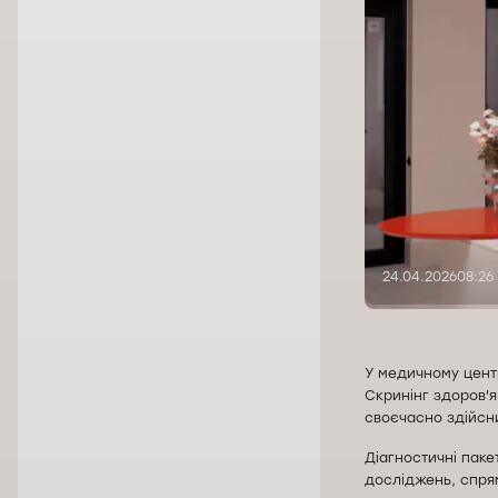
24.04.2026
08:26
У медичному цент
Скринінг здоров'я
своєчасно здійсни
Діагностичні паке
досліджень, спря