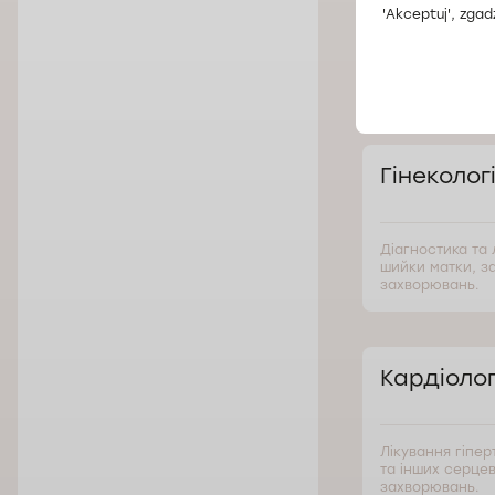
'Akceptuj', zgad
Вроц
Гінеколог
Діагностика та 
шийки матки, з
захворювань.
Кардіолог
Лікування гіпер
та інших серце
захворювань.