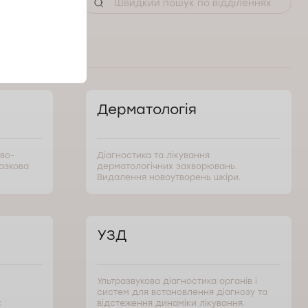
Дерматологія
во-
Діагностика та лікування
разкова
дерматологічних захворювань.
Видалення новоутворень шкіри.
УЗД
Ультразвукова діагностика органів і
систем для встановлення діагнозу та
х
відстеження динаміки лікування.