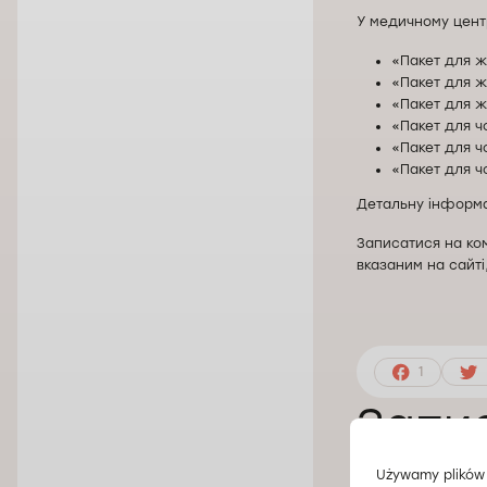
У медичному центр
«Пакет для ж
«Пакет для ж
«Пакет для ж
«Пакет для чо
«Пакет для чо
«Пакет для чо
Детальну інформа
Записатися на ко
вказаним на сайт
1
Запис
меди
Używamy plików 