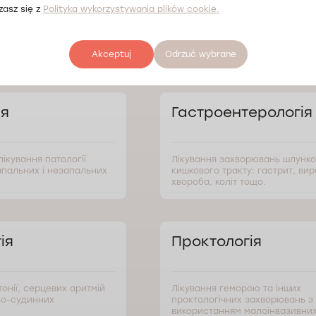
zasz się z
Polityką wykorzystywania plików cookie.
лав
Akceptuj
Odrzuć wybrane
ія
Гастроентерологія
лікування патології
Лікування захворювань шлунко
апальних і незапальних
кишкового тракту: гастрит, ви
хвороба, коліт тощо.
ія
Проктологія
тонії, серцевих аритмій
Лікування геморою та інших
во-судинних
проктологічних захворювань з
використанням малоінвазивни