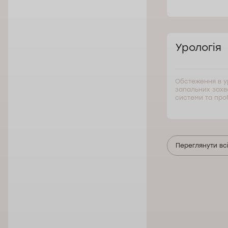
Урологія
Обстеження в у
запальних захв
системи та про
Переглянути вс