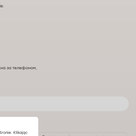
в:
на за телефоном,
рпро
ronie. Klikając