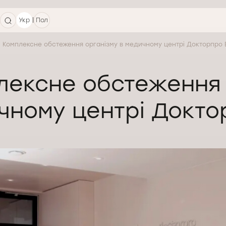
|
Укр
Пол
Комплексне обстеження організму в медичному центрі Докторпро
лексне обстеження 
чному центрі Докто