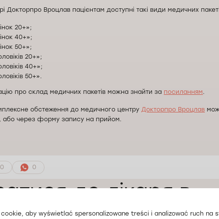
і Докторпро Вроцлав пацієнтам доступні такі види медичних пакеті
інок 20+»;
інок 40+»;
інок 50+»;
ловіків 20+»;
ловіків 40+»;
ловіків 50+».
цію про склад медичних пакетів можна знайти за
посиланням
.
мплексне обстеження до медичного центру
Докторпро Вроцлав
мож
і, або через форму запису на прийом.
0
0
атися до лікаря в
чному центрі Докто
cookie, aby wyświetlać spersonalizowane treści i analizować ruch na st