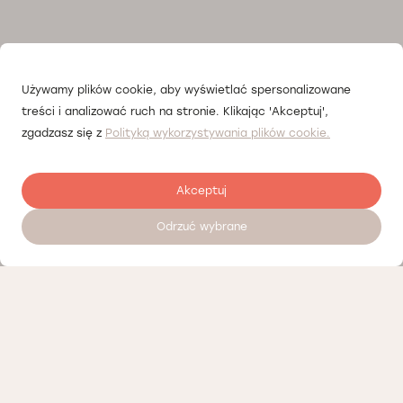
Używamy plików cookie, aby wyświetlać spersonalizowane
treści i analizować ruch na stronie. Klikając 'Akceptuj',
zgadzasz się z
Polityką wykorzystywania plików cookie.
Akceptuj
Odrzuć wybrane
Наші партнери
Політика конфіденційності