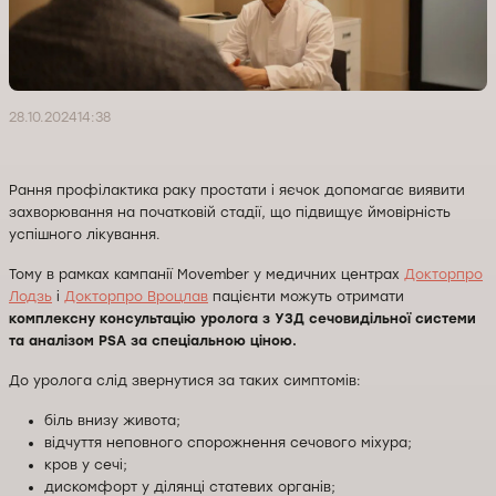
28.10.2024
14:38
Рання профілактика раку простати і яєчок допомагає виявити
захворювання на початковій стадії, що підвищує ймовірність
успішного лікування.
Тому в рамках кампанії Movember у медичних центрах
Докторпро
Лодзь
і
Докторпро Вроцлав
пацієнти можуть отримати
комплексну консультацію уролога з УЗД сечовидільної системи
та аналізом PSA за спеціальною ціною.
До уролога слід звернутися за таких симптомів:
біль внизу живота;
відчуття неповного спорожнення сечового міхура;
кров у сечі;
дискомфорт у ділянці статевих органів;