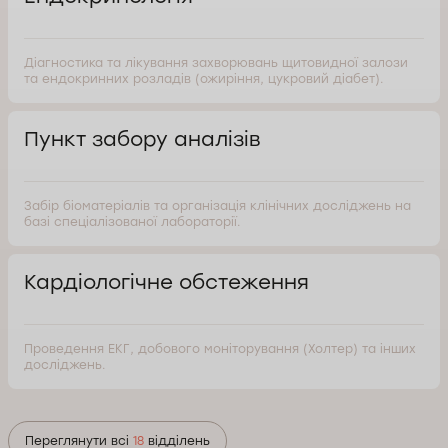
Діагностика та лікування захворювань щитовидної залози
та ендокринних розладів (ожиріння, цукровий діабет).
Пункт забору аналізів
Забір біоматеріалів та організація клінічних досліджень на
базі спеціалізованої лабораторії.
Кардіологічне обстеження
Проведення ЕКГ, добового моніторування (Холтер) та інших
досліджень.
Переглянути всі
18
відділень