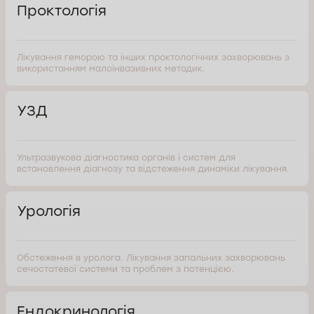
Проктологія
Лікування геморою та інших проктологічних захворювань з
використанням малоінвазивних методик.
УЗД
Ультразвукова діагностика органів і систем для
встановлення діагнозу та відстеження динаміки лікування.
Урологія
Обстеження в уролога. Лікування запальних захворювань
сечостатевої системи та проблем з потенцією.
Ендокринологія