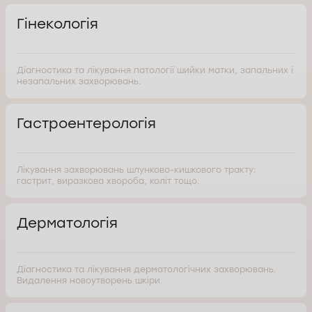
Гінекологія
Діагностика та лікування патології шийки матки, запальних і
незапальних захворювань.
Гастроентерологія
Лікування захворювань шлунково-кишкового тракту:
гастрит, виразкова хвороба, коліт тощо.
Дерматологія
Діагностика та лікування дерматологічних захворювань.
Видалення новоутворень шкіри.