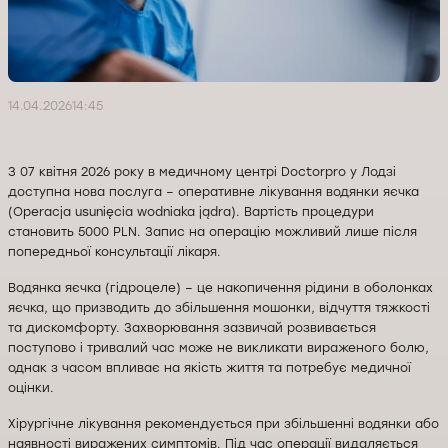
14.04.2026
14:45
З 07 квітня 2026 року в медичному центрі Doctorpro у Лодзі
доступна нова послуга – оперативне лікування водянки яєчка
(Operacja usunięcia wodniaka jądra). Вартість процедури
становить 5000 PLN. Запис на операцію можливий лише після
попередньої консультації лікаря.
Водянка яєчка (гідроцеле) – це накопичення рідини в оболонках
яєчка, що призводить до збільшення мошонки, відчуття тяжкості
та дискомфорту. Захворювання зазвичай розвивається
поступово і тривалий час може не викликати вираженого болю,
однак з часом впливає на якість життя та потребує медичної
оцінки.
Хірургічне лікування рекомендується при збільшенні водянки або
наявності виражених симптомів. Під час операції видаляється