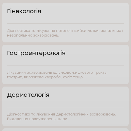
Гінекологія
Діагностика та лікування патології шийки матки, запальних і
незапальних захворювань.
Гастроентерологія
Лікування захворювань шлунково-кишкового тракту:
гастрит, виразкова хвороба, коліт тощо.
Дерматологія
Діагностика та лікування дерматологічних захворювань.
Видалення новоутворень шкіри.