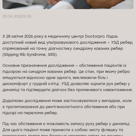
28.04.2026
13:55
З 28 квітня 2026 року в медичному центрі Doctorpro Лодзь
доступний новий вид ультразвукового дослідження — УЗД ребер,
спрямований на точну діагностику синдрому ковзних ребер
(Slipping Rib Syndrome, SRS).
Основне призначення дослідження — обстеження пацієнтів із
підозрою на синдром ковзних ребер. Це стан, при якому ребра
зміщуються відносно одне одного, викликаючи біль і
дискомфорт у грудній клітці. УЗД дозволяє оцінити рух ребер у
динаміці та підтвердити діагноз без променевого навантаження.
Додатково дослідження може застосовуватися у випадках, коли
є протипоказання до рентгенологічного обстеження або при
підозрі на переломи ребер.
Під час обстеження є можливість запису руху ребер у динаміці.
Для цього пацієнт може принести з собою чисту флешку та