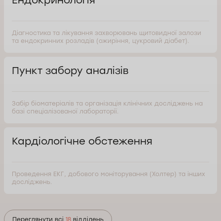
Ендокринологія
Діагностика та лікування захворювань щитовидної залози
та ендокринних розладів (ожиріння, цукровий діабет).
Пункт забору аналізів
Забір біоматеріалів та організація клінічних досліджень на
базі спеціалізованої лабораторії.
Кардіологічне обстеження
Проведення ЕКГ, добового моніторування (Холтер) та інших
досліджень.
Переглянути всі
18
відділень