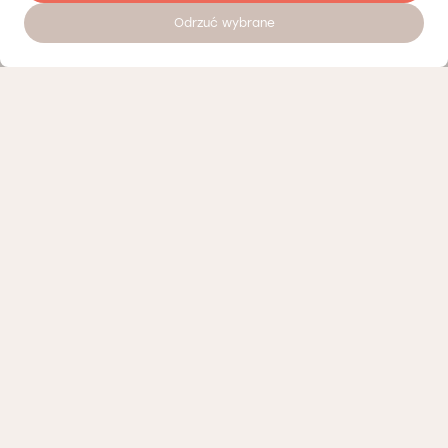
Odrzuć wybrane
Наші партнери
Політика конфіденційності
Політика Cookies
Інформація про нашу діяльність
Доступні вакансії
Положення про телемедичні консультації Лодзь
Організаційні положення Лодзь