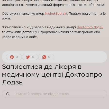
попередити лікаря про бажання отримати запис до початку
дослідження. Рекомендований формат носія – exFAT або FAT32.
Обстеження виконує лікар
Michał Bobrski
. Прийом пацієнтів – з 16
років.
Записатися на УЗД ребер в медичному центрі
Doctorpro Лодзь
та отримати детальну інформацію можна за телефоном або
через форму на сайті.
0
0
0
Записатися до лікаря в
медичному центрі Докторпро
Лодзь