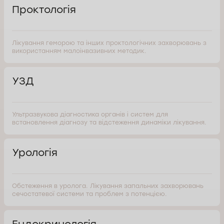
Проктологія
Лікування геморою та інших проктологічних захворювань з
використанням малоінвазивних методик.
УЗД
Ультразвукова діагностика органів і систем для
встановлення діагнозу та відстеження динаміки лікування.
Урологія
Обстеження в уролога. Лікування запальних захворювань
сечостатевої системи та проблем з потенцією.