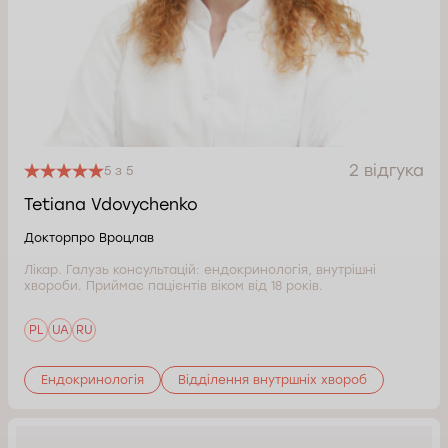
2 відгука
5 з 5
Tetiana Vdovychenko
Докторпро Вроцлав
Лікар. Галузь консультацій: ендокринологія, внутрішні
хвороби. Приймає пацієнтів віком від 18 років.
PL
UA
RU
Ендокринологія
Відділення внутршніх хвороб