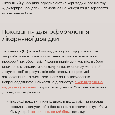
Лікарняний у Вроцлаві оформлюють лікарі медичного центру
«Докторпро Вроцлав». Записатися на консультацію терапевта
можна цілодобово.
Показання для оформлення
лікарняної довідки
Лікарняний (L4) може бути виданий у випадку, коли стан
здоров’я пацієнта тимчасово унеможливлює виконання
професійних обов’язків. Рішення приймає лікар після збору
анамнезу, фізикального огляду, а також аналізу медичної
документації та результатів обстежень. На практиці
захворювання та симптоми, пов’язані з тимчасовою
непрацездатністю, найчастіше діагностує
лікар внутрішньої
медицини (терапевт)
під час консультації. Можливі показання
для видачі лікарняного:
інфекції верхніх і нижніх дихальних шляхів, наприклад
фарингіт, синусит або бронхіт (симптомами можуть бути
біль у горлі,
кашель
,
головний біль
, нежить);