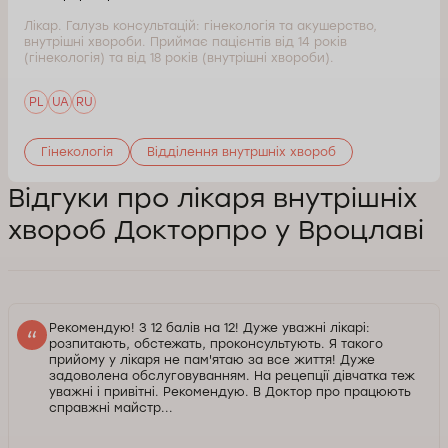
Лікар. Галузь консультацій: гінекологія та акушерство,
внутрішні хвороби. Приймає пацієнтів від 14 років
(гінекологія) та від 18 років (внутрішні хвороби).
PL
UA
RU
Гінекологія
Відділення внутршніх хвороб
Відгуки про лікаря внутрішніх
хвороб Докторпро у Вроцлаві
Рекомендую! З 12 балів на 12! Дуже уважні лікарі:
розпитають, обстежать, проконсультують. Я такого
прийому у лікаря не пам'ятаю за все життя! Дуже
задоволена обслуговуванням. На рецепції дівчатка теж
уважні і привітні. Рекомендую. В Доктор про працюють
справжні майстр...