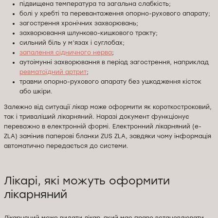
підвищена температура та загальна слабкість;
болі у хребті та перевантаження опорно-рухового апарату;
загострення хронічних захворювань;
захворювання шлунково-кишкового тракту;
сильний біль у м’язах і суглобах;
запалення сідничного нерва
;
аутоімунні захворювання в період загострення, наприклад
ревматоїдний артрит
;
травми опорно-рухового апарату без ушкодження кісток
або шкіри.
Залежно від ситуації лікар може оформити як короткостроковий,
так і триваліший лікарняний. Наразі документ функціонує
переважно в електронній формі. Електронний лікарняний (e-
ZLA) замінив паперові бланки ZUS ZLA, завдяки чому інформація
автоматично передається до системи.
Лікарі, які можуть оформити
лікарняний