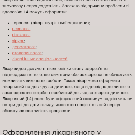
Лікарняний може видати лікар, який має право встановлювати
тимчасову непрацездатність. Залежно від причини проблеми зі
здоров’ям L4 можуть оформити:
терапевт (лікар внутрішньої медицини);
невролог
;
гінеколог
;
хірург
;
дерматолог
;
отоларинголог
;
лікарі інших спеціальностей
.
Лікар видає документ після оцінки стану здоров’я та
підтвердження того, що симптоми або захворювання обмежують
можливість виконання роботи. Також лікар може оформити
лікарняний по догляду за дитиною, якщо відповідно до чинного
законодавства потрібен особистий догляд за хворою дитиною.
Лікарняний (L4) може бути оформлений максимум заднім числом
на три дні до дати огляду, якщо стан пацієнта в цей період
обмежував можливість працювати.
Оформлення лікарняного у