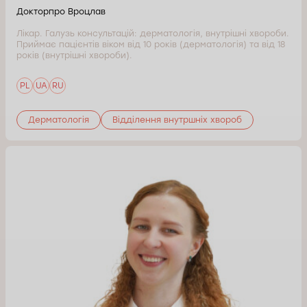
Докторпро Вроцлав
Лікар. Галузь консультацій: дерматологія, внутрішні хвороби.
Приймає пацієнтів віком від 10 років (дерматологія) та від 18
років (внутрішні хвороби).
PL
UA
RU
Дерматологія
Відділення внутршніх хвороб