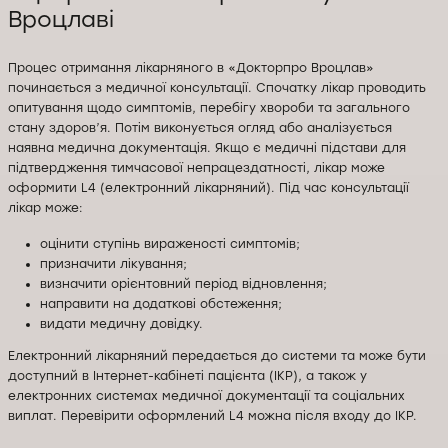
Вроцлаві
Процес отримання лікарняного в «Докторпро Вроцлав»
починається з медичної консультації. Спочатку лікар проводить
опитування щодо симптомів, перебігу хвороби та загального
стану здоров’я. Потім виконується огляд або аналізується
наявна медична документація. Якщо є медичні підстави для
підтвердження тимчасової непрацездатності, лікар може
оформити L4 (електронний лікарняний). Під час консультації
лікар може:
оцінити ступінь вираженості симптомів;
призначити лікування;
визначити орієнтовний період відновлення;
направити на додаткові обстеження;
видати медичну довідку.
Електронний лікарняний передається до системи та може бути
доступний в Інтернет-кабінеті пацієнта (IKP), а також у
електронних системах медичної документації та соціальних
виплат. Перевірити оформлений L4 можна після входу до IKP.