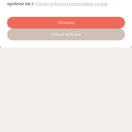
zgadzasz się z
Polityką wykorzystywania plików cookie.
Akceptuj
Odrzuć wybrane
Записатися на прийом 24/7
Прайсліст
Наші партнери
Політика конфіденційності
Політика Cookies
Доступні вакансії
Організаційні положення Вроцлав