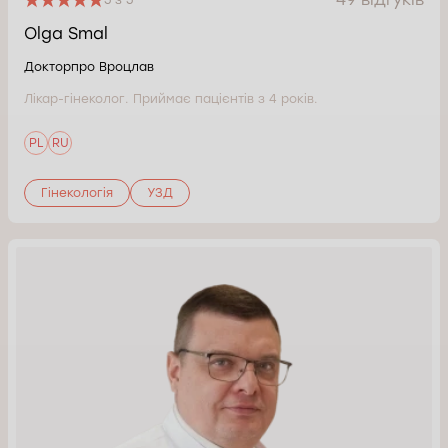
5 з 5
Olga Smal
Докторпро Вроцлав
Лікар-гінеколог. Приймає пацієнтів з 4 років.
PL
RU
Гінекологія
УЗД