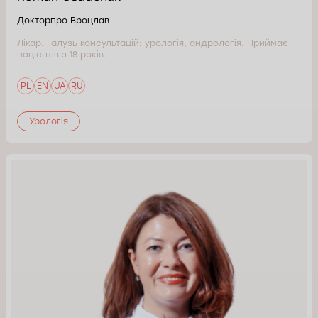
Докторпро Вроцлав
Лікар. Галузь консультацій: урологія, андрологія. Приймає
пацієнтів з 18 років.
PL
EN
UA
RU
Урологія