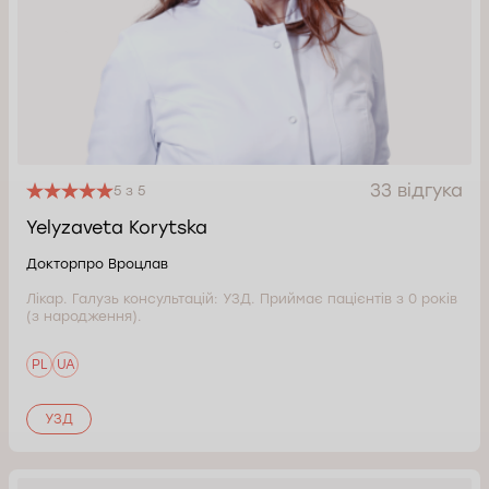
33 відгука
5 з 5
Yelyzaveta Korytska
Докторпро Вроцлав
Лікар. Галузь консультацій: УЗД. Приймає пацієнтів з 0 років
(з народження).
PL
UA
УЗД