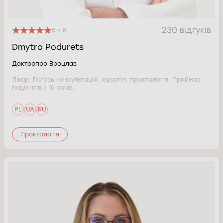
230 відгуків
5 з 5
Dmytro Podurets
Докторпро Вроцлав
Лікар. Галузь консультацій: хірургія, проктологія. Приймає
пацієнтів з 16 років.
PL
UA
RU
Проктологія