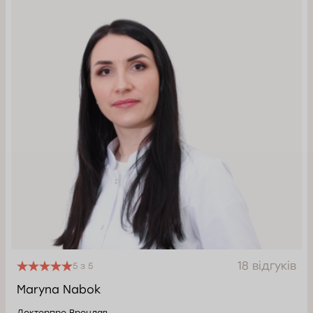
18 відгуків
5 з 5
Maryna Nabok
Докторпро Вроцлав