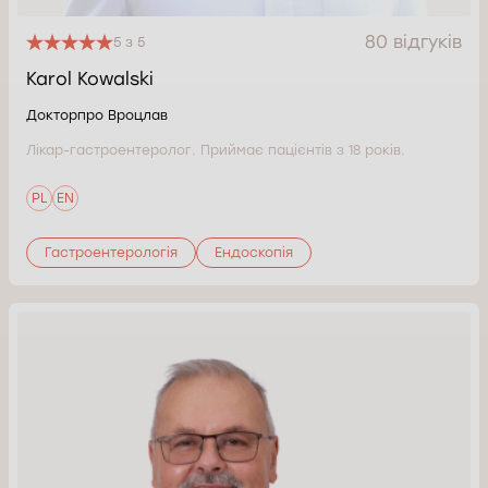
80 відгуків
5 з 5
Karol Kowalski
Докторпро Вроцлав
Лікар-гастроентеролог. Приймає пацієнтів з 18 років.
PL
EN
Гастроентерологія
Ендоскопія