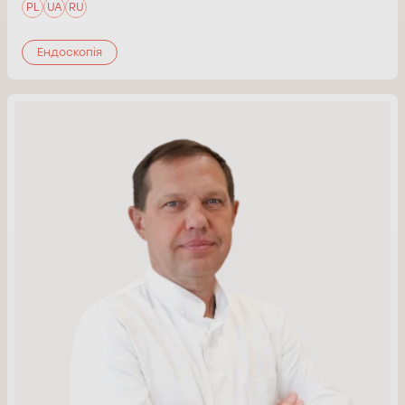
PL
UA
RU
Ендоскопія