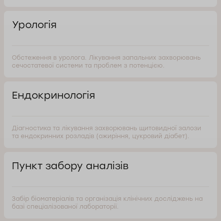
Урологія
Обстеження в уролога. Лікування запальних захворювань
сечостатевої системи та проблем з потенцією.
Ендокринологія
Діагностика та лікування захворювань щитовидної залози
та ендокринних розладів (ожиріння, цукровий діабет).
Пункт забору аналізів
Забір біоматеріалів та організація клінічних досліджень на
базі спеціалізованої лабораторії.