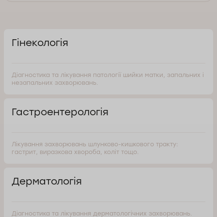
Гінекологія
Діагностика та лікування патології шийки матки, запальних і
незапальних захворювань.
Гастроентерологія
Лікування захворювань шлунково-кишкового тракту:
гастрит, виразкова хвороба, коліт тощо.
Дерматологія
Діагностика та лікування дерматологічних захворювань.