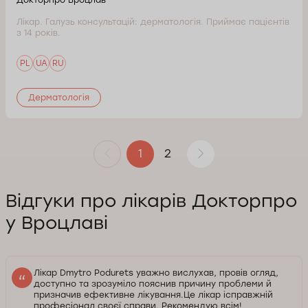
Лікар. Галузь консультацій: дерматологія. Приймає пацієнтів
з 14 років.
PL
UA
RU
Дерматологія
2
1
Відгуки про лікарів Докторпро
у Вроцлаві
Лікар Dmytro Podurets уважно вислухав, провів огляд,
доступно та зрозуміло пояснив причину проблеми й
призначив ефективне лікування.Це лікар ісправжній
професіонал своєї справи. Рекомендую всім!