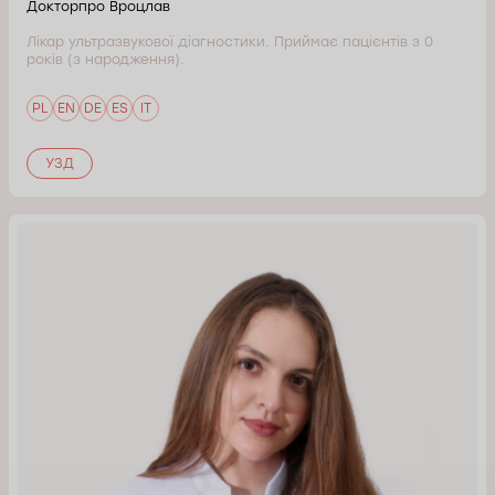
Докторпро Вроцлав
Лікар ультразвукової діагностики. Приймає пацієнтів з 0
років (з народження).
PL
EN
DE
ES
IT
УЗД