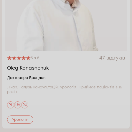
47 відгуків
5 з 5
Oleg Konashchuk
Докторпро Вроцлав
Лікар. Галузь консультацій: урологія. Приймає пацієнтів з 16
років.
PL
UA
RU
Урологія