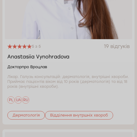
19 відгуків
5 з 5
Anastasiia Vynohradova
Докторпро Вроцлав
Лікар. Галузь консультацій: дерматологія, внутрішні хвороби.
Приймає пацієнтів віком від 10 років (дерматологія) та від 18
років (внутрішні хвороби).
PL
UA
RU
Дерматологія
Відділення внутршніх хвороб