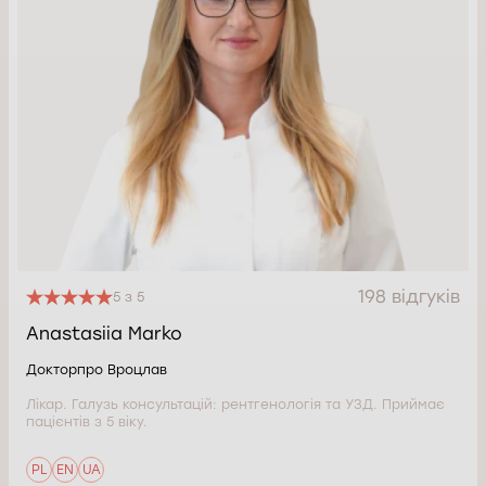
198 відгуків
5 з 5
Anastasiia Marko
Докторпро Вроцлав
Лікар. Галузь консультацій: рентгенологія та УЗД. Приймає
пацієнтів з 5 віку.
PL
EN
UA