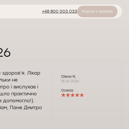
+48 800 003 033
Poproś o kontakt
26
 здоровʼя. Лікар
Olena N.
льки не
18.06.2026
тро і вислухав і
Ocena:
йшло практично
е допомогло!).
 Вам, Пане Дмитро