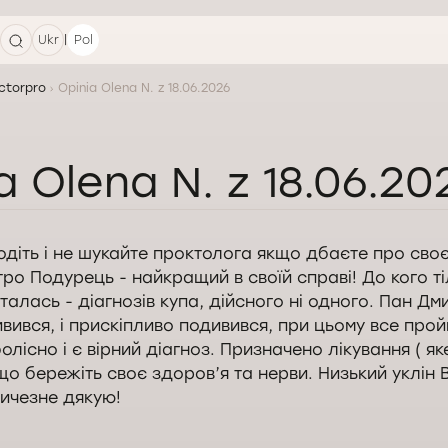
|
Ukr
Pol
ctorpro
Opinia Olena N. z 18.06.2026
a Olena N. z 18.06.20
одіть і не шукайте проктолога якщо дбаєте про своє
ро Подурець - найкращий в своїй справі! До кого ті
талась - діагнозів купа, дійсного ні одного. Пан Дми
вився, і прискіпливо подивився, при цьому все про
олісно і є вірний діагноз. Призначено лікування ( як
що бережіть своє здоров’я та нерви. Низький уклін
личезне дякую!