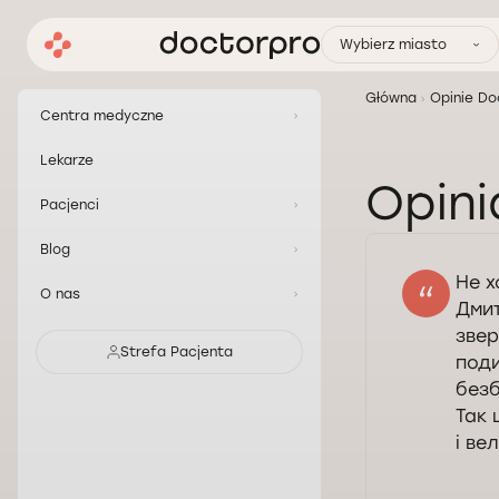
Wybierz miasto
Główna
Opinie Do
Centra medyczne
Lekarze
Opini
Pacjenci
Blog
Не х
O nas
Дмит
звер
Strefa Pacjenta
поди
безб
Так 
і ве