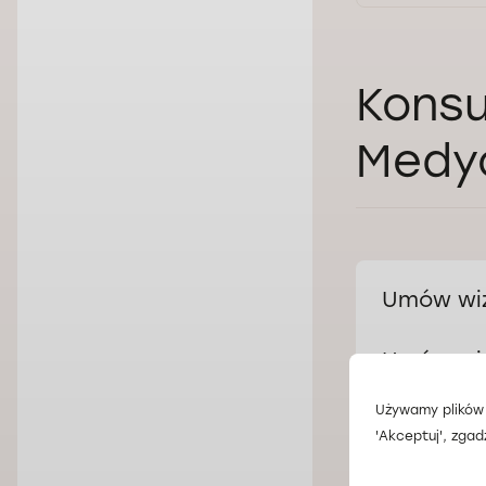
Konsu
Medy
Umów wiz
Umów wiz
Centrum 
Adres
Łódź, ul. St
Używamy plików 
Centrum 
'Akceptuj', zgad
Adres
Wrocław, ul