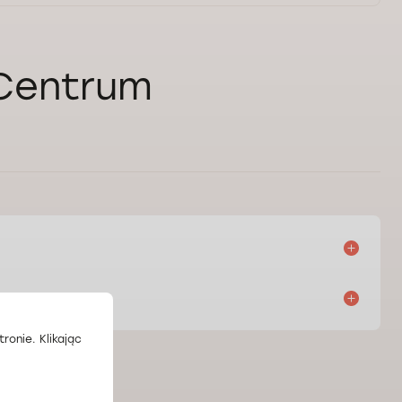
 Centrum
Na mapie
my
8:00-20:00
ronie. Klikając
Na mapie
my
0-20:00, Sob: 8:00-19:00, Niedz: 8:00–13:00