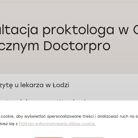
ltacja proktologa w
cznym Doctorpro
ytę u lekarza w Łodzi
ytę u lekarza we Wrocławiu
medyczne w Łodzi
Przyjmuje
efana Jaracza 64, 90-251 Łódź, Polska. Opera Park
Pon-Sob: 
cookie, aby wyświetlać spersonalizowane treści i analizować ruch na st
medyczne we Wrocławiu
zasz się z
Polityką wykorzystywania plików cookie.
Przyjmuje
. Gen. Jana Henryka Dąbrowskiego, 40, 50-457 Wrocław,
Pn-Pt: 8:0