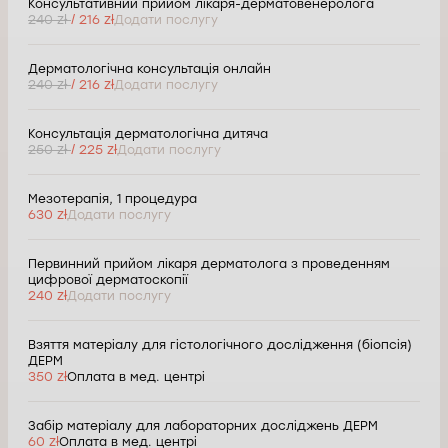
Консультативний прийом лікаря-дерматовенеролога
240 zł
/ 216 zł
Додати послугу
Дерматологічна консультація онлайн
240 zł
/ 216 zł
Додати послугу
Консультація дерматологічна дитяча
250 zł
/ 225 zł
Додати послугу
Мезотерапія, 1 процедура
630 zł
Додати послугу
Первинний прийом лікаря дерматолога з проведенням
цифрової дерматоскопії
240 zł
Додати послугу
Взяття матеріалу для гістологічного дослідження (біопсія)
ДЕРМ
350 zł
Оплата в мед. центрі
Забір матеріалу для лабораторних досліджень ДЕРМ
60 zł
Оплата в мед. центрі