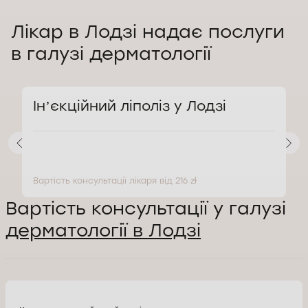
Лікар в Лодзі надає послуги
в галузі дерматології
а
Інʼєкційний ліполіз у Лодзі
Вартість консультації лікаря від 216 zł
В
Вартість консультації у галузі
дерматології в Лодзі