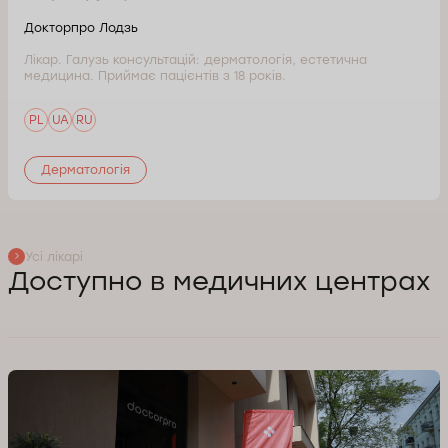
Докторпро Лодзь
Лікар. Галузь консультацій: дерматологія, естетична
медицина. Приймає пацієнтів з 18 років.
PL
UA
RU
Дерматологія
Усі лікарі
Доступно в медичних центрах