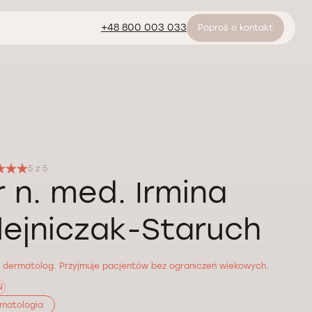
+48 800 003 033
Poproś o kontakt
5 z 5
r n. med. Irmina
lejniczak-Staruch
z dermatolog. Przyjmuje pacjentów bez ograniczeń wiekowych.
N
matologia