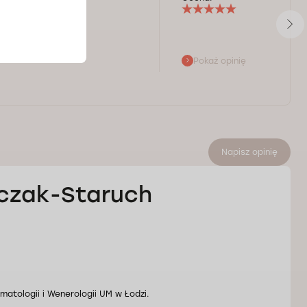
Pokaż opinię
Napisz opinię
niczak-Staruch
rmatologii i Wenerologii UM w Łodzi.