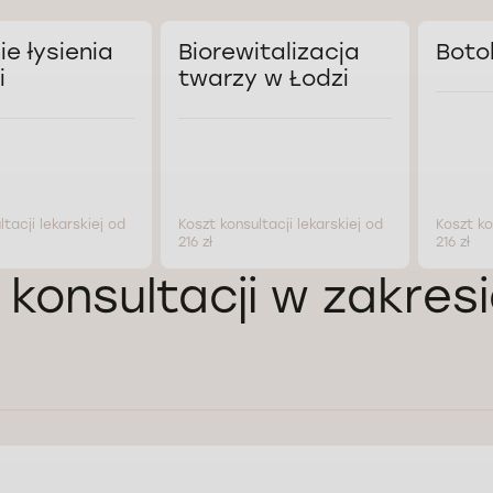
ie łysienia
Biorewitalizacja
Boto
i
twarzy w Łodzi
tacji lekarskiej od
Koszt konsultacji lekarskiej od
Koszt ko
216 zł
216 zł
 konsultacji w zakres