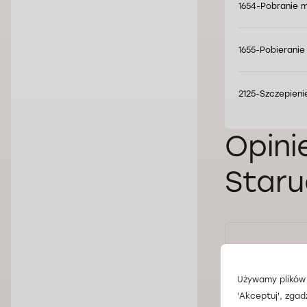
1654-Pobranie m
1655-Pobieranie
2125-Szczepieni
Opini
Staru
Ba
Karolina
sz
Używamy plików 
25.03.2024
'Akceptuj', zgad
Ocena: