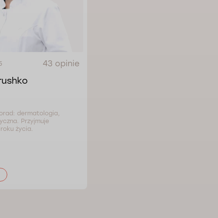
43 opinie
5
Hrushko
orad: dermatologia,
czna. Przyjmuje
roku życia.