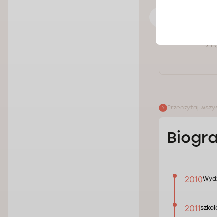
Pokaż opinię
Źr
Przeczytaj wszys
Biogra
2010
Wydz
2011
szkol