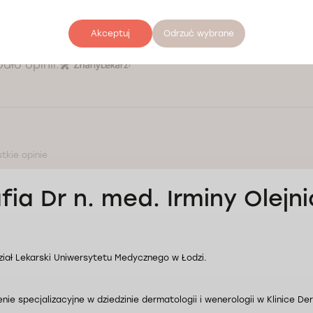
Akceptuj
Odrzuć wybrane
ódło opinii:
tkie opinie
fia Dr n. med. Irminy Olej
iał Lekarski Uniwersytetu Medycznego w Łodzi.
enie specjalizacyjne w dziedzinie dermatologii i wenerologii w Klinice De