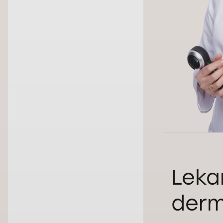
Leka
derm