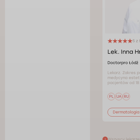
5 z 
Lek. Inna 
Doctorpro Łódź
Lekarz. Zakres p
medycyna estety
pacjentów od 18 
PL
UA
RU
Dermatologia
Wszyscy lekarze