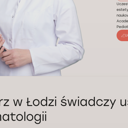
Uczest
estety
nauko
Acade
Pediat
U
rz w Łodzi świadczy u
atologii