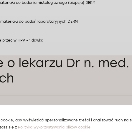
ateriału do badania histologicznego (biopsja) DERM
 materiału do badań laboratoryjnych DERM
e przeciw HPV - 1 dawka
e o lekarzu Dr n. med. 
ch
rdzo miła i profesjonalna Pani Doktor, dostałem
czegółowe wyjaśnienie swojego problemu
cookie, aby wyświetlać spersonalizowane treści i analizować ruch na st
zasz się z
Polityką wykorzystywania plików cookie.