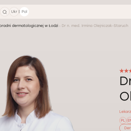
|
Ukr
Pol
oradni dermatologicznej w Łodzi
Dr n. med. Irmina Olejniczak-Staruch
D
O
Lekar
PL
E
Der