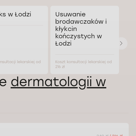
ks w Łodzi
Usuwanie
Wy
brodawczaków i
br
kłykcin
w 
kończystych w
Łodzi
nsultacji lekarskiej od
Koszt konsultacji lekarskiej od
Koszt
216 zł
216 zł
ie
dermatologii w