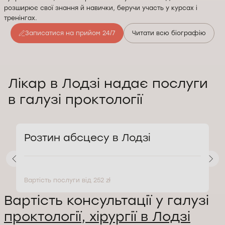
розширює свої знання й навички, беручи участь у курсах і
тренінгах.
Записатися на прийом 24/7
Читати всю біографію
Лікар в Лодзі надає послуги
в галузі проктології
Розтин абсцесу в Лодзі
Вартість послуги від 252 zł
В
Вартість консультації у галузі
проктології, хірургії в Лодзі