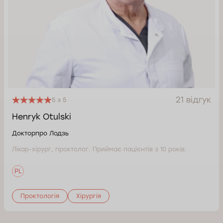
21 відгук
5 з 5
Henryk Otulski
Докторпро Лодзь
Лікар-хірург, проктолог. Приймає пацієнтів з 10 років.
PL
Проктологія
Хірургія