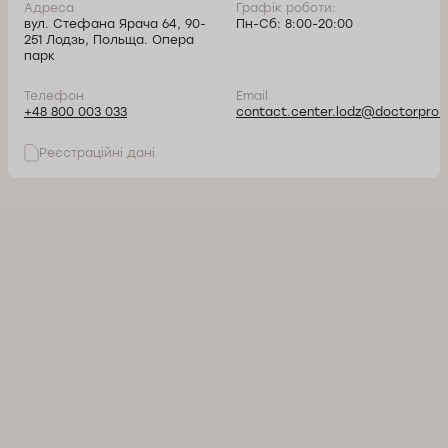
Адреса
Графік роботи:
вул. Стефана Ярача 64, 90-
Пн-Сб: 8:00-20:00
251 Лодзь, Польща. Опера
парк
Телефон
Email
+48 800 003 033
contact.center.lodz@doctorpro.p
Реєстраційні дані