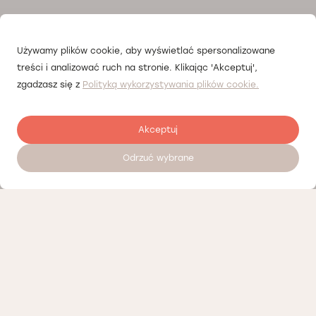
Używamy plików cookie, aby wyświetlać spersonalizowane
treści i analizować ruch na stronie. Klikając 'Akceptuj',
zgadzasz się z
Polityką wykorzystywania plików cookie.
Akceptuj
Odrzuć wybrane
Записатися на прийом 24/7
Прайсліст
Наші партнери
Політика конфіденційності
Політика Cookies