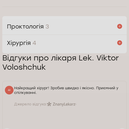
Проктологія
3
Хірургія
4
Відгуки про лікаря Lek. Viktor
Voloshchuk
Найкращий хірург! Зробив швидко і якісно. Приємний у
спілкуванні.
Джерело відгука: