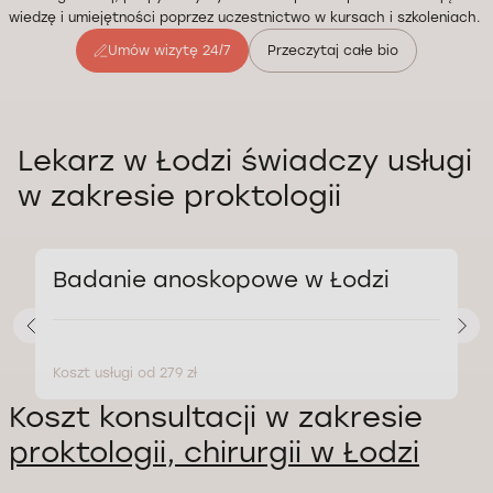
wiedzę i umiejętności poprzez uczestnictwo w kursach i szkoleniach.
Umów wizytę 24/7
Przeczytaj całe bio
Lekarz w Łodzi świadczy usługi
w zakresie proktologii
Badanie anoskopowe w Łodzi
Koszt usługi od 279 zł
K
Koszt konsultacji w zakresie
proktologii, chirurgii w Łodzi