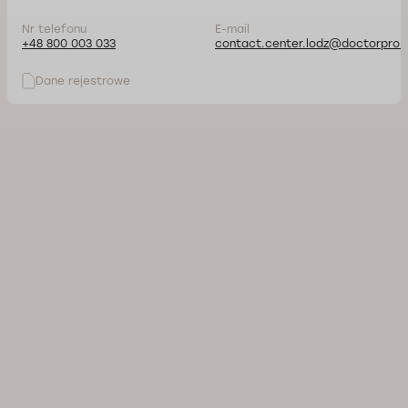
Nr telefonu
E-mail
+48 800 003 033
contact.center.lodz@doctorpro.p
Dane rejestrowe