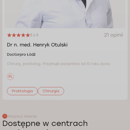
21 opinii
5 z 5
Dr n. med. Henryk Otulski
Doctorpro Łódź
Chirurg, proktolog. Przyjmuje pacjentów od 10 roku życia.
PL
Proktologia
Chirurgia
Wszyscy lekarze
Dostępne w centrach