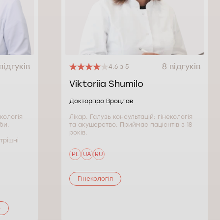
відгуків
8 відгуків
4.6 з 5
Viktoriia Shumilo
Докторпро Вроцлав
екологія
Лікар. Галузь консультацій: гінекологія
би.
та акушерство. Приймає пацієнтів з 18
років.
утрішні
PL
UA
RU
Гінекологія
б