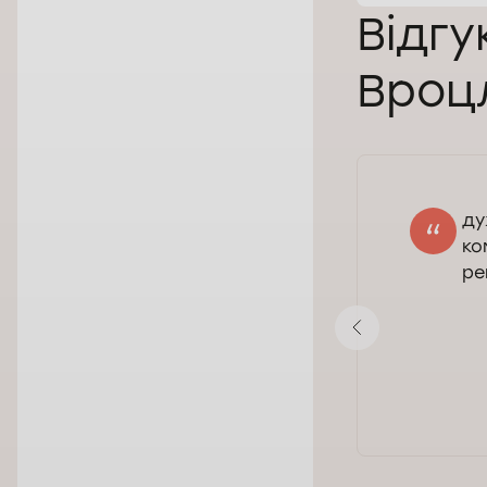
Відгу
Вроц
ду
NATALIIA
ко
27.10.2025
ре
Оцінка:
Показати відгук