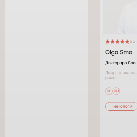
5 з 
Olga Smal
Докторпро Вро
Лікар-гінеколог
років.
PL
RU
Гінекологія