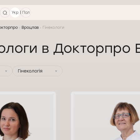
|
Укр
Пол
Докторпро
Вроцлав
Гінекологи
кологи в Докторпро
Гінекологія