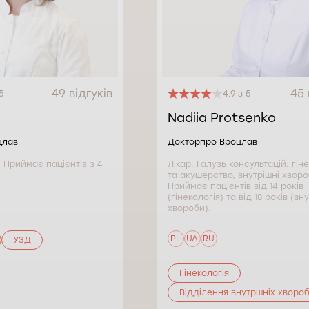
49 відгуків
45 
5
4.9 з 5
Nadiia Protsenko
цлав
Докторпро Вроцлав
. Приймає пацієнтів з 4
Лікар. Галузь консультацій: гін
та акушерство, внутрішні хворо
Приймає пацієнтів від 14 років
(гінекологія) та від 18 років (вн
хвороби).
PL
UA
RU
УЗД
Гінекологія
Відділення внутршніх хворо