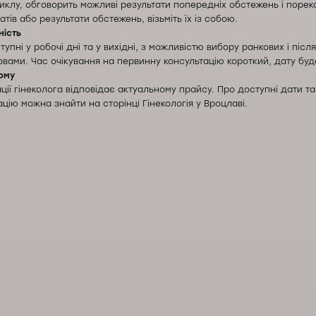
иклу, обговорить можливі результати попередніх обстежень і поре
тів або результати обстежень, візьміть їх із собою.
ність
упні у робочі дні та у вихідні, з можливістю вибору ранкових і піс
вами. Час очікування на первинну консультацію короткий, дату бу
ому
ації гінеколога відповідає актуальному прайсу. Про доступні дати 
ію можна знайти на сторінці Гінекологія у Вроцлаві.