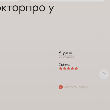
окторпро у
Alyona
і
29.07.2026
Оцінка:
Показати відгук