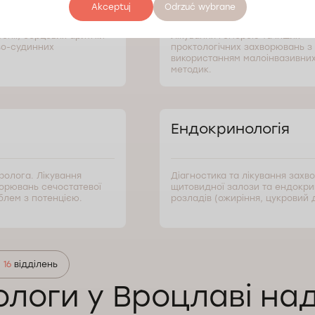
Akceptuj
Odrzuć wybrane
тонії, серцевих аритмій
Лікування геморою та інших
во-судинних
проктологічних захворювань з
використанням малоінвазивни
методик.
Ендокринологія
ролога. Лікування
Діагностика та лікування захв
орювань сечостатевої
щитовидної залози та ендокр
блем з потенцією.
розладів (ожиріння, цукровий д
і
16
відділень
ологи у Вроцлаві на