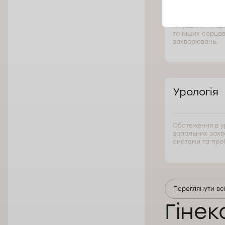
Лікування гіпер
та інших серце
захворювань.
Урологія
Обстеження в у
запальних захв
системи та про
Переглянути вс
Гінек