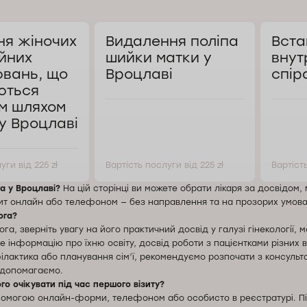
ня жіночих
Видалення поліпа
Вста
йних
шийки матки у
внут
вань, що
Вроцлаві
спір
ються
м шляхом
у Вроцлаві
уги від 225 zł
Вартість послуги від 225 zł
Вартість
а у Вроцлаві?
На цій сторінці ви можете обрати лікаря за досвідом
зит онлайн або телефоном — без направлення та на прозорих умова
ога?
га, зверніть увагу на його практичний досвід у галузі гінекології, 
е інформацію про їхню освіту, досвід роботи з пацієнтками різних ві
ілактика або планування сім’ї, рекомендуємо розпочати з консультаці
 допомагаємо.
го очікувати під час першого візиту?
омогою онлайн-форми, телефоном або особисто в реєстратурі. Під 