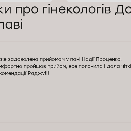
ки про гінекологів Д
лаві
же задоволена прийомом у пані Надії Проценко!
мфортно пройшов прийом, все пояснила і дала чітк
комендації Раджу!!!