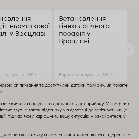
новлення
Встановлення
В
рішньоматкової
гінекологічного
В
алі у Вроцлаві
песарія у
Вроцлаві
 послуги від 225 zł
Вартість послуги від 225 zł
Ва
, мовою спілкування та доступними датами прийому. Ви можете
х.
мови, якими він володіє, та доступність дат прийому. У профілях
кових груп, а також підтримку у підготовці до вагітності. Якщо
ї, під час якої лікар оцінить вашу ситуацію — ознайомтеся, у
час першого візиту гінеколог оцінить стан вашого здоров’я та