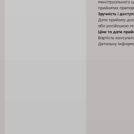
менструального ц
прийнятих препара
Зручність і доступ
Дати прийому дост
або російською мо
Ціни та дати прий
Вартість консульт
Детальну інформац