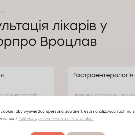
уки
льтація лікарів у
орпро Вроцлав
ія
Гастроентерологія
лікування патології
Лікування захворювань шлунко
апальних і незапальних
кишкового тракту: гастрит, ви
хвороба, коліт тощо.
cookie, aby wyświetlać spersonalizowane treści i analizować ruch na st
zasz się z
Polityką wykorzystywania plików cookie.
ія
Проктологія