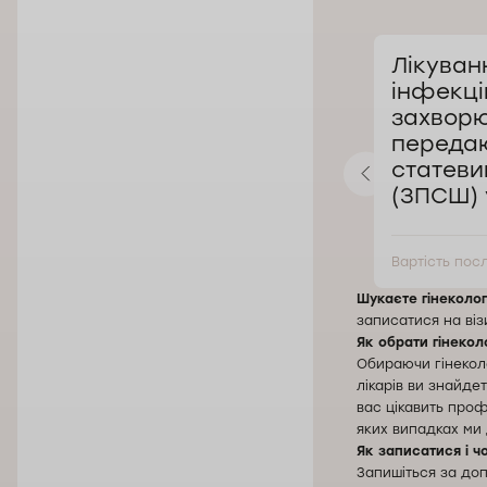
Кольпоскопія у
Лікуван
Вроцлаві
інфекці
 у
захворю
оцлаві
переда
статеви
(ЗПСШ) 
д 225 zł
Вартість послуги від 225 zł
Вартість посл
Шукаєте гінеколог
записатися на ві
Як обрати гінекол
Обираючи гінеколо
лікарів ви знайдет
вас цікавить проф
яких випадках ми
Як записатися і чо
Запишіться за доп