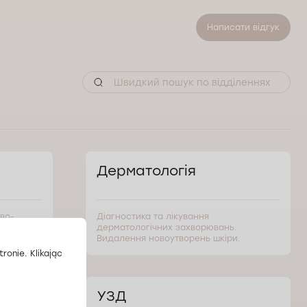
Написати відгук
Дерматологія
во-
Діагностика та лікування
разкова
дерматологічних захворювань.
Видалення новоутворень шкіри.
ronie. Klikając
УЗД