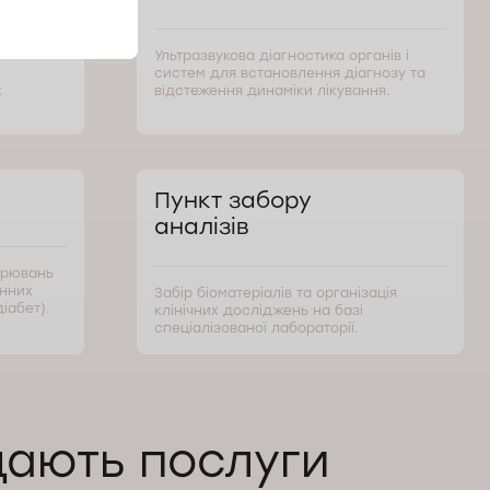
Ультразвукова діагностика органів і
систем для встановлення діагнозу та
х
відстеження динаміки лікування.
Пункт забору
аналізів
орювань
инних
Забір біоматеріалів та організація
іабет).
клінічних досліджень на базі
спеціалізованої лабораторії.
дають послуги