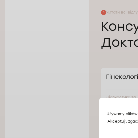
Читати всі відг
Консу
Докт
Гінеколог
Діагностика та 
шийки матки, з
захворювань.
Używamy plików 
'Akceptuj', zgad
Кардіолог