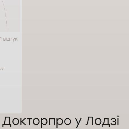
1 відгук
ає
в Докторпро у Лодзі