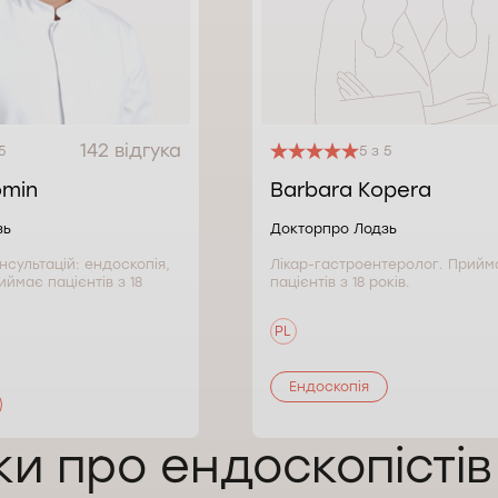
142 відгука
5
5 з 5
omin
Barbara Kopera
зь
Докторпро Лодзь
онсультацій: ендоскопія,
Лікар-гастроентеролог. Прийм
иймає пацієнтів з 18
пацієнтів з 18 років.
PL
Ендоскопія
ки про ендоскопісті