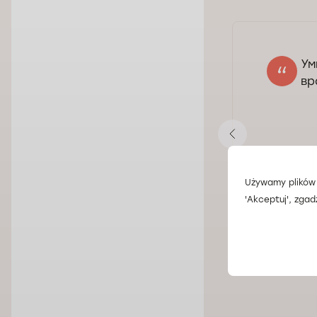
Ум
Diana Dyka
вр
25.11.2024
Оцінка:
Показати відповідь
Дж
Używamy plików 
'Akceptuj', zgad
Читати всі відг