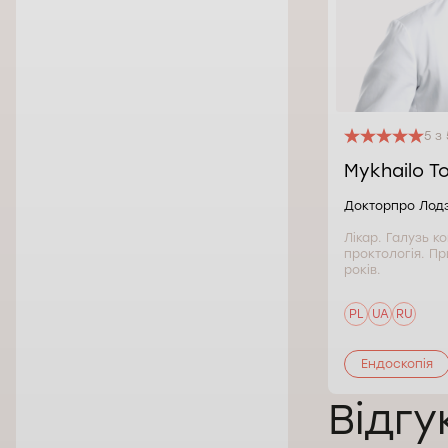
5 з 
Mykhailo T
Докторпро Лод
Лікар. Галузь к
проктологія. Пр
років.
PL
UA
RU
Ендоскопія
Відгу