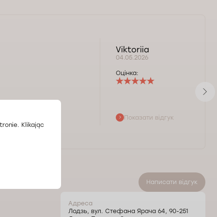
Viktoriia
04.05.2026
Оцінка:
Показати відгук
ronie. Klikając
Написати відгук
Адреса
Лодзь, вул. Стефана Ярача 64, 90-251