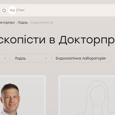
|
Укр
Пол
Докторпро
Лодзь
Ендоскопісти
скопісти в Докторп
Лодзь
Ендоскопічна лабораторія