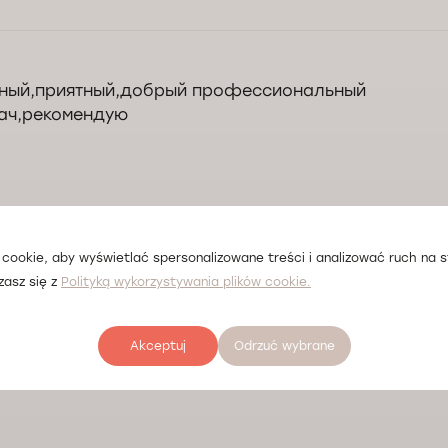
ный,приятный,добрый профессиональный
ач,рекомендую
ерело відгука:
cookie, aby wyświetlać spersonalizowane treści i analizować ruch na st
zasz się z
Polityką wykorzystywania plików cookie.
Akceptuj
Odrzuć wybrane
уки