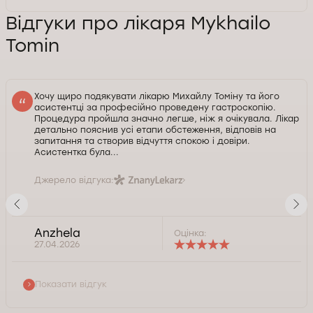
Відгуки про лікаря Mykhailo
Tomin
Хочу щиро подякувати лікарю Михайлу Томіну та його
асистентці за професійно проведену гастроскопію.
Процедура пройшла значно легше, ніж я очікувала. Лікар
детально пояснив усі етапи обстеження, відповів на
запитання та створив відчуття спокою і довіри.
Асистентка була...
Джерело відгука:
Аnzhela
Оцінка:
27.04.2026
Показати відгук