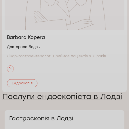
Barbara Kopera
Докторпро Лодзь
Лікар-гастроентеролог. Приймає пацієнтів з 18 років.
PL
Ендоскопія
Послуги ендоскопіста в Лодзі
Гастроскопія в Лодзі