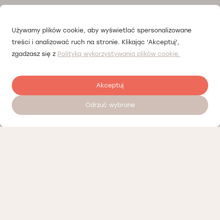
Używamy plików cookie, aby wyświetlać spersonalizowane
treści i analizować ruch na stronie. Klikając 'Akceptuj',
zgadzasz się z
Polityką wykorzystywania plików cookie.
Akceptuj
Odrzuć wybrane
Залишити відгук
Наші партнери
Політика конфіденційності
Політика Cookies