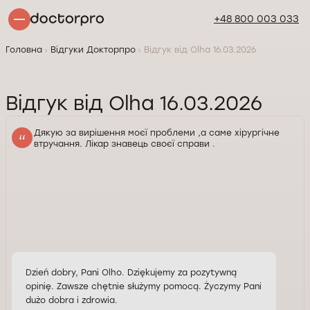
+48 800 003 033
Головна
Відгуки Докторпро
Відгук від Olha 16.03.2026
Відгук від Olha 16.03.2026
Дякую за вирішення моєї проблеми ,а саме хірургічне
втручання. Лікар знавець своєї справи .
Dzień dobry, Pani Olho. Dziękujemy za pozytywną
opinię. Zawsze chętnie służymy pomocą. Życzymy Pani
dużo dobra i zdrowia.