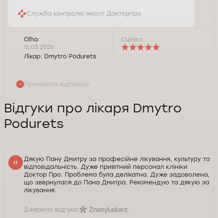
Служба контролю якості Докторпро
Olha
Оцінка:
16.03.2026
Лікар:
Dmytro Podurets
Приховати відповідь
Відгуки про лікаря Dmytro
Podurets
Дякую Пану Дмитру за професійне лікування, культуру та
відповідальність. Дуже привітний персонал клініки
Доктор Про. Проблема була делікатна. Дуже задоволена,
що звернулася до Пана Дмитра. Рекомендую та дякую за
лікування.
Джерело відгука: