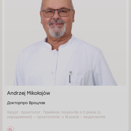
Andrzej Mikołajów
Докторпро Вроцлав
Хірург, проктолог. Приймає пацієнтів з 0 років (з
народження) – проктологія, з 18 років – ендоскопія.
PL