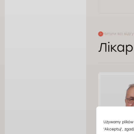
Читати всі відг
Лікар
Używamy plików 
'Akceptuj', zgad