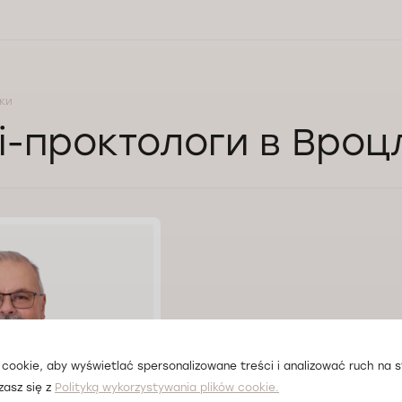
уки
і-проктологи в Вроц
cookie, aby wyświetlać spersonalizowane treści i analizować ruch na st
zasz się z
Polityką wykorzystywania plików cookie.