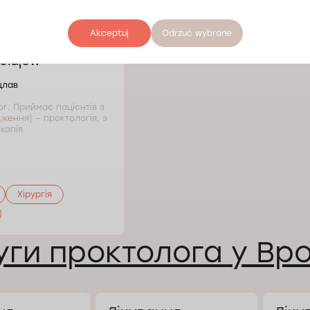
Akceptuj
Odrzuć wybrane
kołajów
цлав
ог. Приймає пацієнтів з
дження) – проктологія, з
копія.
Хірургія
ги проктолога у Вр