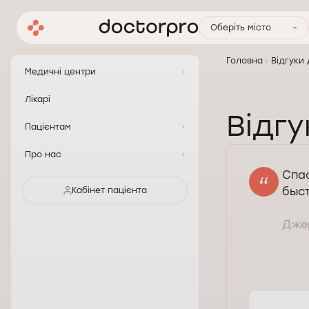
Оберіть місто
Головна
Відгуки
Медичні центри
Лікарі
Відгу
Пацієнтам
Про нас
Спас
быст
Кабінет пацієнта
Джер