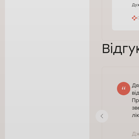
Дуж
Відгу
Дя
Андрей
ві
09.03.2026
Пр
Оцінка:
зв
лі
Показати відповідь
Дж