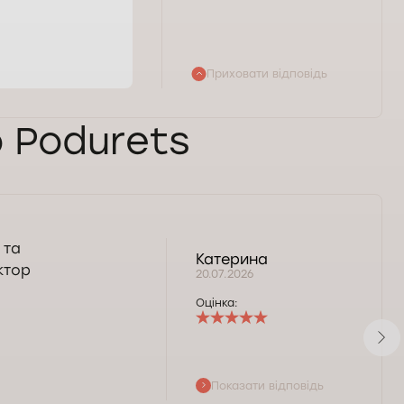
Приховати відповідь
o Podurets
 та
Катерина
ктор
20.07.2026
Оцінка:
Показати відповідь