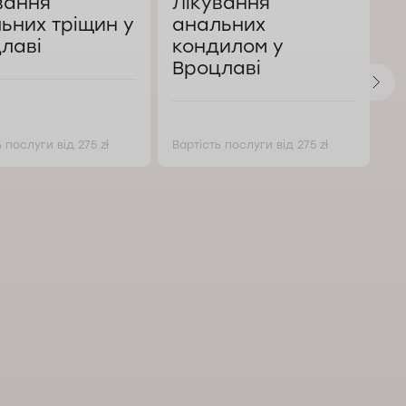
вання
Лікування
А
ьних тріщин у
анальних
В
лаві
кондилом у
Вроцлаві
 послуги від 275 zł
Вартість послуги від 275 zł
Ва