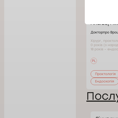
Andrzej Mi
Докторпро Вро
Хірург, проктол
0 років (з наро
18 років – ендос
PL
Проктологія
Ендоскопія
Послу