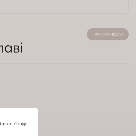
Написати відгук
лаві
ronie. Klikając