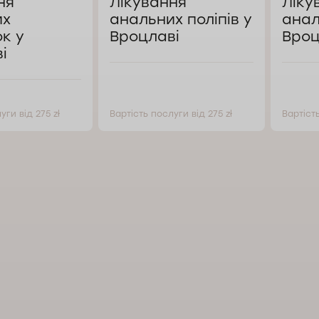
ня
Лікування
Ліку
их
анальних поліпів у
анал
к у
Вроцлаві
Вроц
і
уги від 275 zł
Вартість послуги від 275 zł
Вартість