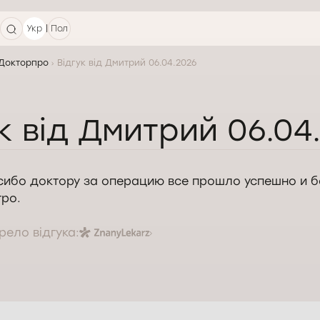
|
Укр
Пол
 Докторпро
Відгук від Дмитрий 06.04.2026
к від Дмитрий 06.04
ибо доктору за операцию все прошло успешно и б
ро.
ело відгука: