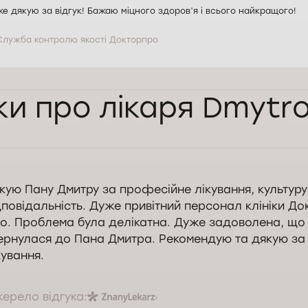
е дякую за відгук! Бажаю міцного здоровʼя і всього найкращого!
Служба контролю якості Докторпро
ки про лікаря Dmytr
кую Пану Дмитру за професійне лікування, культуру
дповідальність. Дуже привітний персонал клініки До
о. Проблема була делікатна. Дуже задоволена, що
ернулася до Пана Дмитра. Рекомендую та дякую за
кування.
ерело відгука: