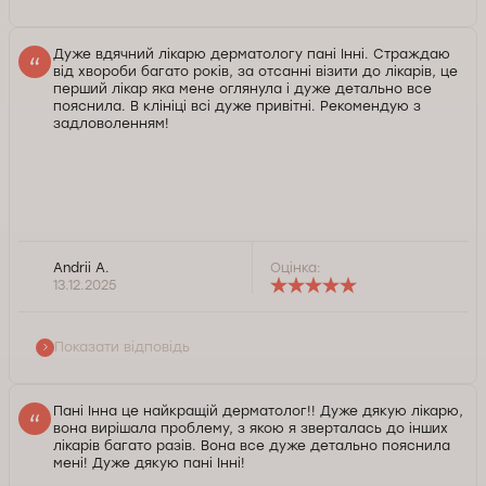
Дуже вдячний лікарю дерматологу пані Інні. Страждаю
від хвороби багато років, за отсанні візити до лікарів, це
перший лікар яка мене оглянула і дуже детально все
пояснила. В клініці всі дуже привітні. Рекомендую з
задловоленням!
Andrii A.
Оцінка:
Доброго дня, Андрію. Дякуємо за позитивний
13.12.2025
відгук та рекомендації. Нам приємно, що Ви
публічно поділилися досвідом звернення до клініки
й фахівця та особливо відзначили високий
Показати відповідь
професійний рівень нашого лікаря. Завжди раді
допомогти. Зичимо Вам здоров'я.
Пані Інна це найкращій дерматолог!! Дуже дякую лікарю,
Служба контролю якості Докторпро
вона вирішала проблему, з якою я зверталась до інших
лікарів багато разів. Вона все дуже детально пояснила
мені! Дуже дякую пані Інні!