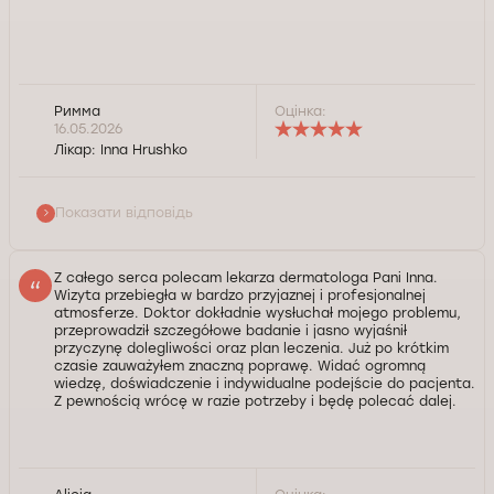
Римма
Оцінка:
Доброго дня, пані Rymma. Дякуємо за відгук. Ми
16.05.2026
цінуємо Вашу довіру та високу оцінку
Лікар:
Inna Hrushko
професіоналізму нашого фахівця. Зичимо Вам
здоров'я.
Показати відповідь
Служба контролю якості Докторпро
Z całego serca polecam lekarza dermatologa Pani Inna.
Wizyta przebiegła w bardzo przyjaznej i profesjonalnej
atmosferze. Doktor dokładnie wysłuchał mojego problemu,
przeprowadził szczegółowe badanie i jasno wyjaśnił
przyczynę dolegliwości oraz plan leczenia. Już po krótkim
czasie zauważyłem znaczną poprawę. Widać ogromną
wiedzę, doświadczenie i indywidualne podejście do pacjenta.
Z pewnością wrócę w razie potrzeby i będę polecać dalej.