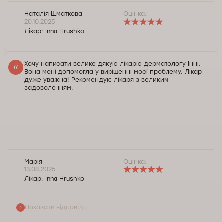
Наталія Шматкова
Оцінка:
20.10.2025
Лікар:
Inna Hrushko
Хочу написати велике дякую лікарю дерматологу Інні.
Вона мені допомогла у вирішенні моєї проблему. Лікар
дуже уважна! Рекомендую лікаря з великим
задоволенням.
Марія
Оцінка:
Доброго дня, Маріє. Дякуємо за позитивний відгук
13.08.2025
та щирі слова подяки на адресу нашого лікаря.
Лікар:
Inna Hrushko
Раді знати, що Ви залишилися задоволені
результатом звернення до фахівця. Вдячні за
рекомендації. Бажаємо Вам здоров'я.
Показати відповідь