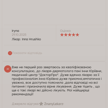
Iryna
Оцінка:
Доброго дня, Ірино. Дякуємо за відгук. Нам
29.10.2025
приємні Ваші щирі слова подяки на адресу нашого
Лікар:
Inna Hrushko
лікаря. Для нас важливо знати, що наш спеціаліст
допоміг Вам вирішити проблему зі здоров'ям, яка
турбувала. Вдячні, що Ви публічно поділилися
Показати відповідь
досвідом звернення. Завжди готові допомогти у
разі необхідності. Зичимо Вам добра та здоров'я.
Вже не перший раз звертаюсь за кваліфікованою
консультацією, до лікаря-дерматолога пані Інни Юріївни,
Служба контролю якості Докторпро
медичний центр "ДокторПро". Дуже вдячна лікарю за її
професіоналізм.Інна Юріївна дуже приємна,емпатична і
уважна, все доступно пояснила ,дала відповіді на всі
питання і призначила вірне лікування. Дуже тішить , що
ще є такі лікарі які дійсно лікують. Мої найщиріші
рекомендації!
Джерело відгука: