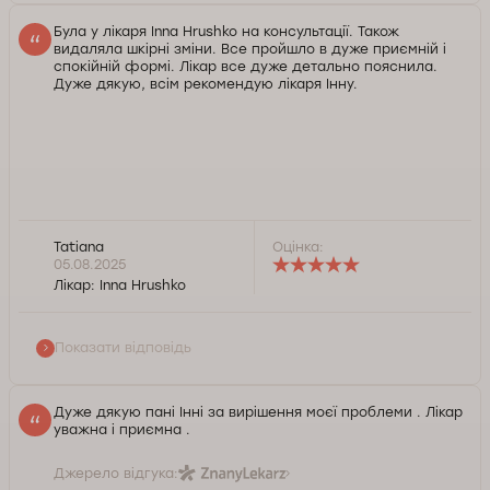
Служба контролю якості Докторпро
Була у лікаря Inna Hrushko на консультації. Також
видаляла шкірні зміни. Все пройшло в дуже приємній і
спокійній формі. Лікар все дуже детально пояснила.
Дуже дякую, всім рекомендую лікаря Інну.
Tatiana
Оцінка:
Доброго дня, Тетяно. Дякуємо за позитивний відгук
05.08.2025
на адресу нашого лікаря. Завжди раді допомогти у
Лікар:
Inna Hrushko
разі необхідності. Щиро вдячні за рекомендації.
Зичимо Вам добра та здоров'я.
Показати відповідь
Служба контролю якості Докторпро
Дуже дякую пані Інні за вирішення моєї проблеми . Лікар
уважна і приємна .
Джерело відгука: