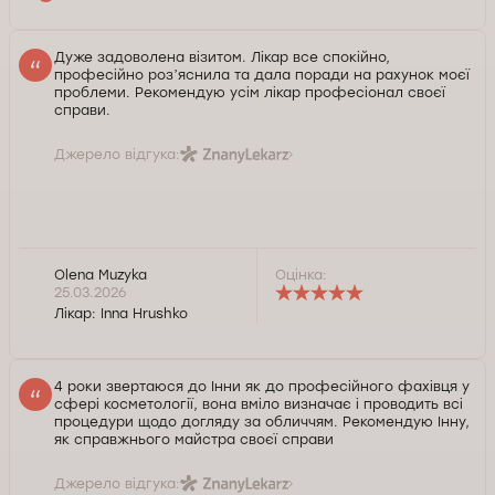
Дуже задоволена візитом. Лікар все спокійно,
професійно розʼяснила та дала поради на рахунок моєї
проблеми. Рекомендую усім лікар професіонал своєї
справи.
Джерело відгука:
Olena Muzyka
Оцінка:
25.03.2026
Лікар:
Inna Hrushko
4 роки звертаюся до Інни як до професійного фахівця у
сфері косметології, вона вміло визначає і проводить всі
процедури щодо догляду за обличчям. Рекомендую Інну,
як справжнього майстра своєї справи
Джерело відгука: