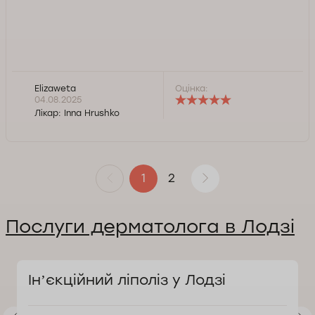
Elizaweta
Оцінка:
04.08.2025
Лікар:
Inna Hrushko
2
1
Послуги дерматолога в Лодзі
Інʼєкційний ліполіз у Лодзі