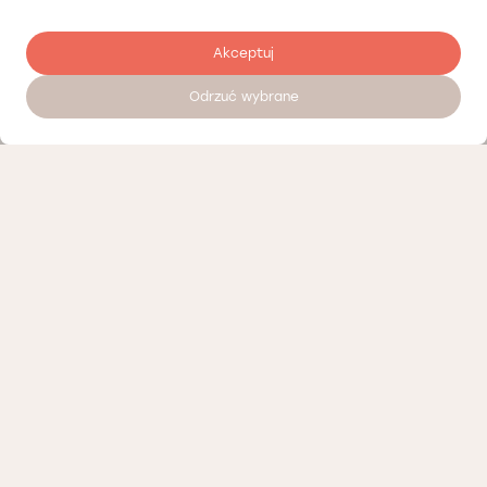
Akceptuj
Odrzuć wybrane
Залишити відгук
Наші партнери
Політика конфіденційності
Політика Cookies
Інформація про нашу діяльність
Доступні вакансії
Положення про телемедичні консультації Лодзь