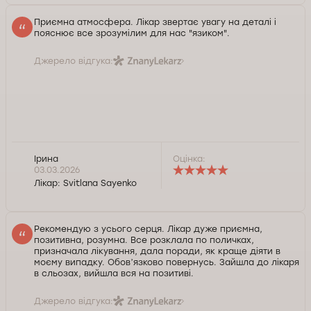
Служба контролю якості Докторпро
Приємна атмосфера. Лікар звертає увагу на деталі і
пояснює все зрозумілим для нас "язиком".
Джерело відгука:
Ірина
Оцінка:
03.03.2026
Лікар:
Svitlana Sayenko
Рекомендую з усього серця. Лікар дуже приємна,
позитивна, розумна. Все розклала по поличках,
призначала лікування, дала поради, як краще діяти в
моєму випадку. Обовʼязково повернусь. Зайшла до лікаря
в сльозах, вийшла вся на позитиві.
Джерело відгука: