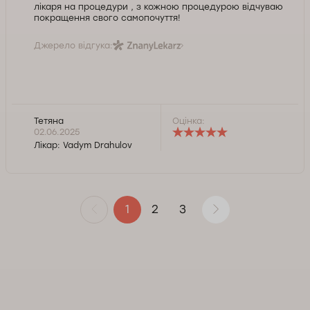
лікаря на процедури , з кожною процедурою відчуваю
покращення свого самопочуття!
Джерело відгука:
Тетяна
Оцінка:
02.06.2025
Лікар:
Vadym Drahulov
2
3
1