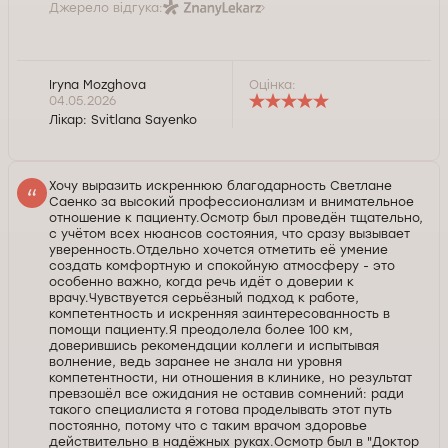
Джерело відгука:
Iryna Mozghova
Оцінка:
04.05.2026
Лікар:
Svitlana Sayenko
Хочу выразить искреннюю благодарность Светлане
Саенко за высокий профессионализм и внимательное
отношение к пациенту.Осмотр был проведён тщательно,
с учётом всех нюансов состояния, что сразу вызывает
уверенность.Отдельно хочется отметить её умение
создать комфортную и спокойную атмосферу - это
особенно важно, когда речь идёт о доверии к
врачу.Чувствуется серьёзный подход к работе,
компетентность и искренняя заинтересованность в
помощи пациенту.Я преодолела более 100 км,
доверившись рекомендации коллеги и испытывая
волнение, ведь заранее не знала ни уровня
компетентности, ни отношения в клинике, но результат
превзошёл все ожидания не оставив сомнений: ради
такого специалиста я готова проделывать этот путь
постоянно, потому что с таким врачом здоровье
действительно в надёжных руках.Осмотр был в "Доктор