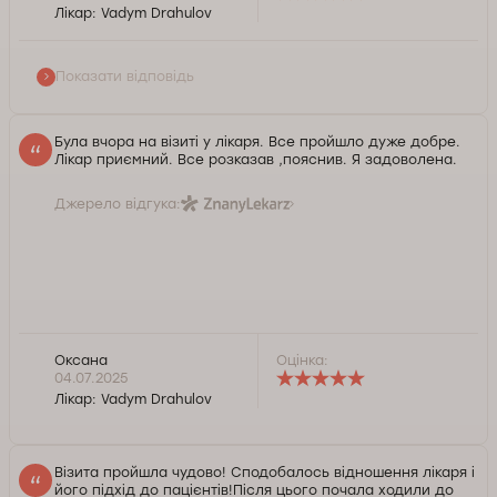
Нам приємно, що Ви публічно висловили свою
Лікар:
Vadym Drahulov
думку та поділилися досвідом звернення до
нашого лікаря. Завжди готові допомогти у разі
необхідності. Бажаємо Вам добра та міцного
Показати відповідь
здоров'я.
Служба контролю якості Докторпро
Була вчора на візиті у лікаря. Все пройшло дуже добре.
Лікар приємний. Все розказав ,пояснив. Я задоволена.
Джерело відгука:
Оксана
Оцінка:
04.07.2025
Лікар:
Vadym Drahulov
Візита пройшла чудово! Сподобалось відношення лікаря і
його підхід до пацієнтів!Після цього почала ходили до