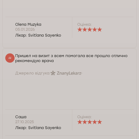
Olena Muzyka
Оцінка:
05.01.2026
Лікар:
Svitlana Sayenko
Пришел на визит з всем помогала все прошло отлично
рекомендую врача
Джерело відгука:
Саша
Оцінка:
Спасибо большое , всегда рада помочь.
27.10.2025
Лікар:
Svitlana Sayenko
Служба контролю якості Докторпро