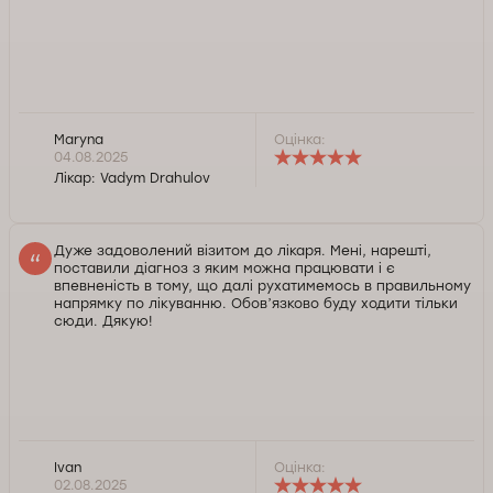
Maryna
Оцінка:
04.08.2025
Лікар:
Vadym Drahulov
Дуже задоволений візитом до лікаря. Мені, нарешті,
поставили діагноз з яким можна працювати і є
впевненість в тому, що далі рухатимемось в правильному
напрямку по лікуванню. Обовʼязково буду ходити тільки
сюди. Дякую!
Ivan
Оцінка:
Доброго дня, Іване. Дякуємо за позитивний відгук.
02.08.2025