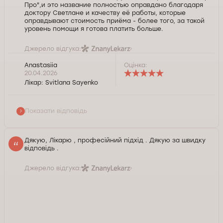
Про",и это название полностью оправдано благодаря
доктору Светлане и качеству её работы, которые
оправдывают стоимость приёма - более того, за такой
уровень помощи я готова платить больше.
Джерело відгука:
Anastasiia
Оцінка:
Спасибо большое, желаю здоровья!
20.04.2026
Лікар:
Svitlana Sayenko
Служба контролю якості Докторпро
Показати відповідь
Дякую, Лікарю , професійний підхід . Дякую за швидку
відповідь .
Джерело відгука: