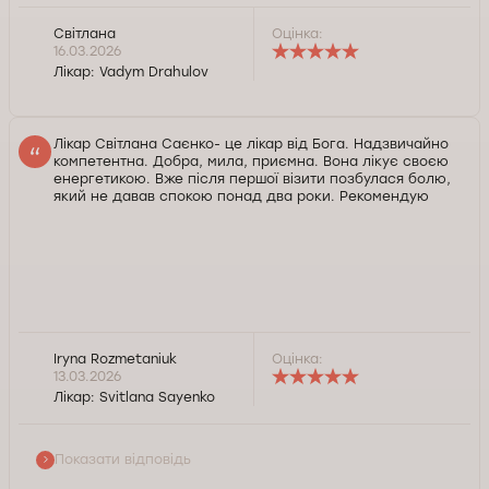
Світлана
Оцінка:
16.03.2026
Лікар:
Vadym Drahulov
Лікар Світлана Саєнко- це лікар від Бога. Надзвичайно
компетентна. Добра, мила, приємна. Вона лікує своєю
енергетикою. Вже після першої візити позбулася болю,
який не давав спокою понад два роки. Рекомендую
Iryna Rozmetaniuk
Оцінка:
Szanowna Pani Iryno, dziękujemy za pozytywną ocenę
13.03.2026
pracy naszego lekarza S. Sayenko. Cieszymy się, że
Лікар:
Svitlana Sayenko
komunikacja z lekarzem spełniła Pani oczekiwania.
Serdecznie dziękujemy za polecenie naszych usług. W
razie potrzeby jesteśmy do dyspozycji. Życzymy dużo
Показати відповідь
zdrowia.