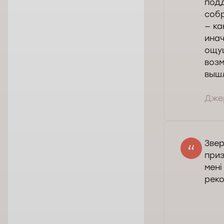
подд
собр
— ка
инач
ощущ
возм
вышл
Джер
Звер
приз
мені
реко