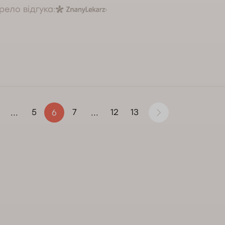
ело відгука:
5
7
12
13
...
6
...