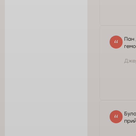
Пан 
гемо
Джер
Була
прий