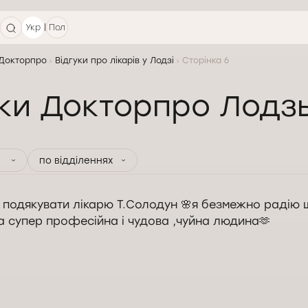
|
Укр
Пол
 Докторпро
Відгуки про лікарів у Лодзі
Сторінка 6
уки Докторпро Лодз
по відділеннях
 подякувати лікарю Т.Солодун 🌸я безмежно радію 
а супер професійна і чудова ,чуйна людина🫶