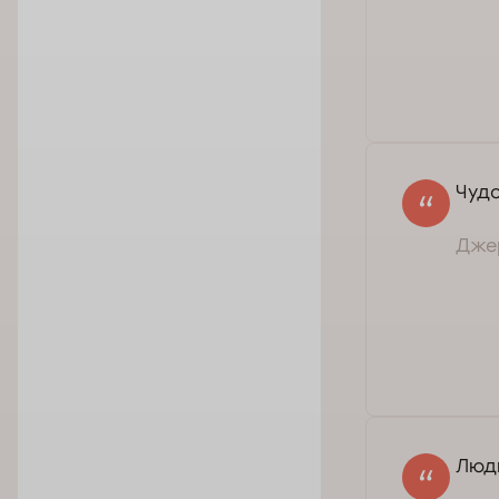
Доб
рад
Чудо
Джер
Люди