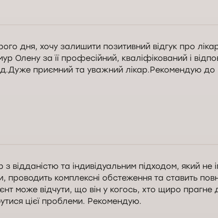
рого дня, Олександро. Щиро дякуємо за позитивні відгуки. Ми цін
жди раді допомогти. Зичимо Вам міцного здоров'я.
ого дня, хочу залишити позитивний відгук про лікар
ур Олену за її професійний, кваліфікований і відп
Служба контролю якості Докторпро
ід.Дуже приємний та уважний лікар.Рекомендую до в
рого дня, Ольго. Дякуємо за позитивні відгуки та щирі слова на а
аря. Нам приємно, що Ви публічно висловили свою думку. Вдячні за 
р з відданістю та індивідуальним підходом, який не 
жди раді вітати та готові допомогти. Зичимо Вам міцного здоров'я.
и, проводить комплексні обстеження та ставить повн
єнт може відчути, що він у когось, хто щиро прагне
Служба контролю якості Докторпро
утися цієї проблеми. Рекомендую.