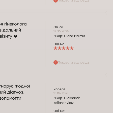
Показати відповідь
уємо Вашу думку.
я гінеколога
Ольга
овідальний
17.06.2025
ізиту ❤️
Лікар:
Olena Maimur
Оцінка:
Показати відповідь
дресу нашого
рекомендації.
ігнорує жодної
Роберт
ий діагноз.
13.06.2025
 допомогти
Лікар:
Oleksandr
Kolianchykov
Оцінка: