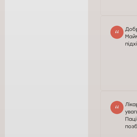
Доб
Зав
Добр
Майм
підх
Доб
лік
Ліка
Зав
уваг
Паці
позб