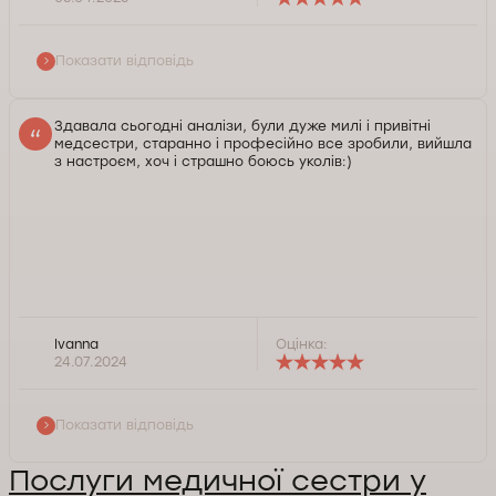
на адресу нашого фахівця. Завжди готові
допомогти. Зичимо Вам добра та здоров'я.
Показати відповідь
Служба контролю якості Докторпро
Здавала сьогодні аналізи, були дуже милі і привітні
медсестри, старанно і професійно все зробили, вийшла
з настроєм, хоч і страшно боюсь уколів:)
Ivanna
Оцінка:
Доброго дня, Іванно. Дякуємо за позитивний
24.07.2024
відгук. Цінуємо Вашу думку. Нам приємно знати, що
Ви залишилися задоволені результатом звернення
до наших фахівців. Зичимо Вам здоров'я.
Показати відповідь
Служба контролю якості Докторпро
Послуги медичної сестри у