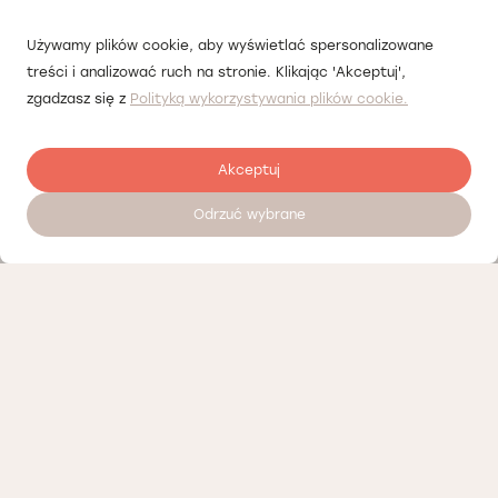
Używamy plików cookie, aby wyświetlać spersonalizowane
treści i analizować ruch na stronie. Klikając 'Akceptuj',
zgadzasz się z
Polityką wykorzystywania plików cookie.
Akceptuj
Odrzuć wybrane
Залишити відгук
Наші партнери
Політика конфіденційності
Політика Cookies