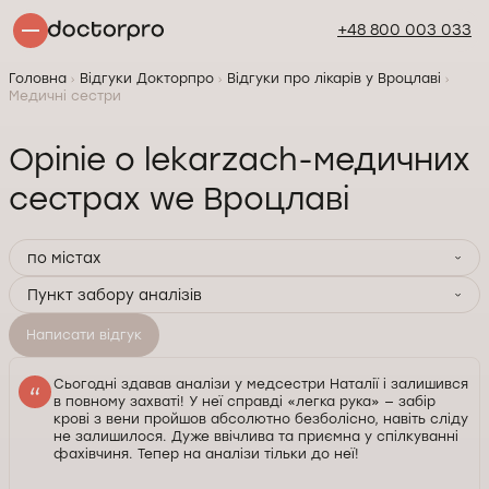
+48 800 003 033
Головна
Відгуки Докторпро
Відгуки про лікарів у Вроцлаві
Медичні сестри
Opinie o lekarzach-медичних
сестрах we Вроцлаві
по містах
Пункт забору аналізів
Написати відгук
Сьогодні здавав аналізи у медсестри Наталії і залишився
в повному захваті! У неї справді «легка рука» — забір
крові з вени пройшов абсолютно безболісно, навіть сліду
не залишилося. Дуже ввічлива та приємна у спілкуванні
фахівчиня. Тепер на аналізи тільки до неї!