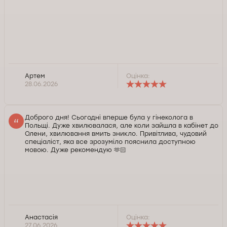
Артем
Оцінка:
28.06.2026
Доброго дня! Сьогодні вперше була у гінеколога в
Польщі. Дуже хвилювалася, але коли зайшла в кабінет до
Олени, хвилювання вмить зникло. Привітлива, чудовий
спеціаліст, яка все зрозуміло пояснила доступною
мовою. Дуже рекомендую 🫶🏻
Анастасія
Оцінка:
27.06.2026