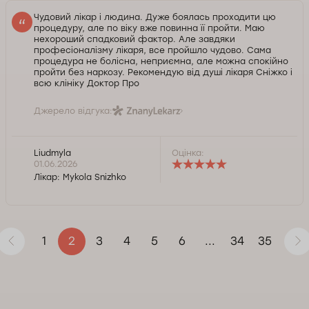
Чудовий лікар і людина. Дуже боялась проходити цю
процедуру, але по віку вже повинна її пройти. Маю
нехороший спадковий фактор. Але завдяки
професіоналізму лікаря, все пройшло чудово. Сама
процедура не болісна, неприємна, але можна спокійно
пройти без наркозу. Рекомендую від душі лікаря Сніжко і
всю клініку Доктор Про
Джерело відгука:
Liudmyla
Оцінка:
01.06.2026
Лікар:
Mykola Snizhko
1
3
4
5
6
34
35
2
...