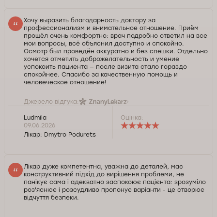
Хочу выразить благодарность доктору за
профессионализм и внимательное отношение. Приём
прошёл очень комфортно: врач подробно ответил на все
мои вопросы, всё объяснил доступно и спокойно.
Осмотр был проведён аккуратно и без спешки. Отдельно
хочется отметить доброжелательность и умение
успокоить пациента — после визита стало гораздо
спокойнее. Спасибо за качественную помощь и
человеческое отношение!
Джерело відгука:
Ludmila
Оцінка:
09.06.2026
Лікар:
Dmytro Podurets
Лікар дуже компетентна, уважна до деталей, має
конструктивний підхід до вирішення проблеми, не
панікує сама і адекватно заспокоює пацієнта: зрозуміло
роз'яснює і розсудливо пропонує варіанти - це створює
відчуття безпеки.