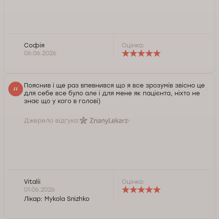
Софія
Оцінка:
06.06.2026
Пояснив і ще раз впевнився що я все зрозумів звісно це
для себе все було але і для мене як пацієнта, ніхто не
знає що у кого в голові)
Джерело відгука:
Vitalii
Оцінка:
01.06.2026
Лікар:
Mykola Snizhko