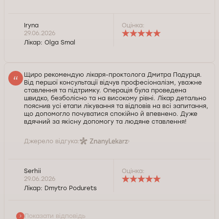
Iryna
Оцінка:
29.06.2026
Лікар:
Olga Smal
Щиро рекомендую лікаря-проктолога Дмитра Подурця.
Від першої консультації відчув професіоналізм, уважне
ставлення та підтримку. Операція була проведена
швидко, безболісно та на високому рівні. Лікар детально
пояснив усі етапи лікування та відповів на всі запитання,
що допомогло почуватися спокійно й впевнено. Дуже
вдячний за якісну допомогу та людяне ставлення!
Джерело відгука:
Serhii
Оцінка:
Дуже дякую за відгук! Бажаю міцного здоровʼя і
29.06.2026
всього найкращого!
Лікар:
Dmytro Podurets
Служба контролю якості Докторпро
Показати відповідь