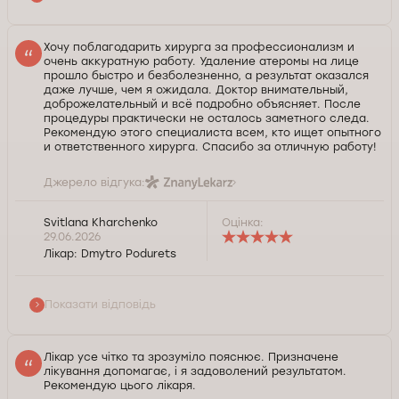
Хочу поблагодарить хирурга за профессионализм и
очень аккуратную работу. Удаление атеромы на лице
прошло быстро и безболезненно, а результат оказался
даже лучше, чем я ожидала. Доктор внимательный,
доброжелательный и всё подробно объясняет. После
процедуры практически не осталось заметного следа.
Рекомендую этого специалиста всем, кто ищет опытного
и ответственного хирурга. Спасибо за отличную работу!
Джерело відгука:
Svitlana Kharchenko
Оцінка:
Дуже дякую за відгук! Бажаю міцного здоровʼя і
29.06.2026
всього найкращого!
Лікар:
Dmytro Podurets
Служба контролю якості Докторпро
Показати відповідь
Лікар усе чітко та зрозуміло пояснює. Призначене
лікування допомагає, і я задоволений результатом.
Рекомендую цього лікаря.