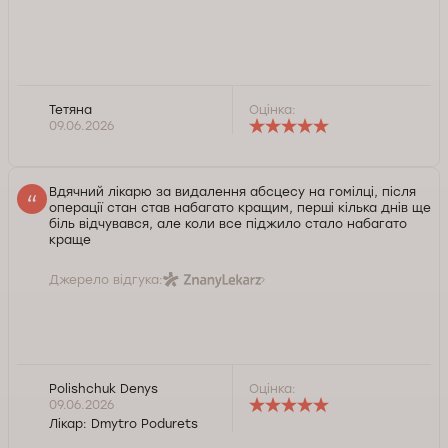
Тетяна
Оцінка:
09.06.2026
Вдячний лікарю за видалення абсцесу на гомілці, після
операції стан став набагато кращим, перші кілька днів ще
біль відчувався, але коли все піджило стало набагато
краще
Джерело відгука:
Polishchuk Denys
Оцінка:
09.06.2026
Лікар:
Dmytro Podurets