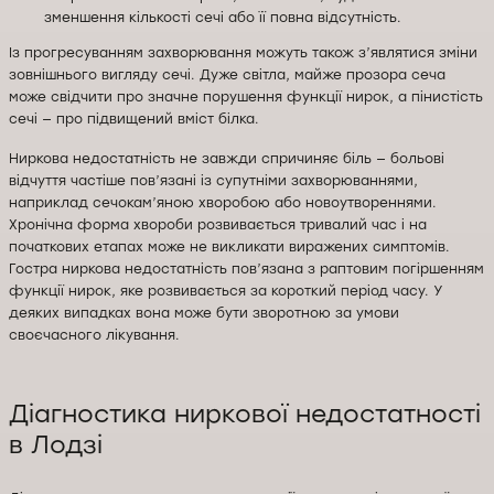
зменшення кількості сечі або її повна відсутність.
Із прогресуванням захворювання можуть також з’являтися зміни
зовнішнього вигляду сечі. Дуже світла, майже прозора сеча
може свідчити про значне порушення функції нирок, а пінистість
сечі — про підвищений вміст білка.
Ниркова недостатність не завжди спричиняє біль — больові
відчуття частіше пов’язані із супутніми захворюваннями,
наприклад сечокам’яною хворобою або новоутвореннями.
Хронічна форма хвороби розвивається тривалий час і на
початкових етапах може не викликати виражених симптомів.
Гостра ниркова недостатність пов’язана з раптовим погіршенням
функції нирок, яке розвивається за короткий період часу. У
деяких випадках вона може бути зворотною за умови
своєчасного лікування.
Діагностика ниркової недостатності
в Лодзі