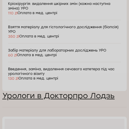
Кріохірургія: видалення шкірних змін (кожна наступна
зміна) УРО
110 zł
Оплата в мед. центрі
Взяття матеріалу для гістологічного дослідження (біопсія)
УРО
350 zł
Оплата в мед. центрі
Забір матеріалу для лабораторних досліджень УРО
60 zł
Оплата в мед. центрі
Введення, заміна, видалення сечового катетера під час
урологічного візиту
130 zł
Оплата в мед. центрі
Урологи в Докторпро Лодзь