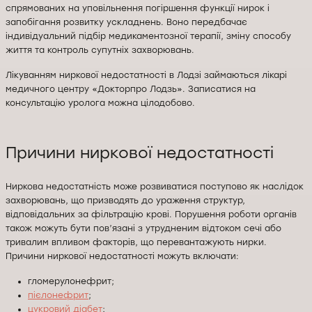
спрямованих на уповільнення погіршення функції нирок і
запобігання розвитку ускладнень. Воно передбачає
індивідуальний підбір медикаментозної терапії, зміну способу
життя та контроль супутніх захворювань.
Лікуванням ниркової недостатності в Лодзі займаються лікарі
медичного центру «Докторпро Лодзь». Записатися на
консультацію уролога можна цілодобово.
Причини ниркової недостатності
Ниркова недостатність може розвиватися поступово як наслідок
захворювань, що призводять до ураження структур,
відповідальних за фільтрацію крові. Порушення роботи органів
також можуть бути пов’язані з утрудненим відтоком сечі або
тривалим впливом факторів, що перевантажують нирки.
Причини ниркової недостатності можуть включати:
гломерулонефрит;
пієлонефрит
;
цукровий діабет
;