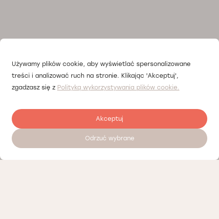
Używamy plików cookie, aby wyświetlać spersonalizowane
treści i analizować ruch na stronie. Klikając 'Akceptuj',
zgadzasz się z
Polityką wykorzystywania plików cookie.
Akceptuj
Odrzuć wybrane
Записатися на прийом 24/7
Прайсліст
Наші партнери