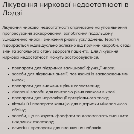
Лікування ниркової недостатності в
Лодзі
Лікування ниркової недостатності спрямоване на уповільнення
прогресування захворювання, запобігання подальшому
ушкодженню нирок і зниження ризику ускладнень. Терапія
підбирається індивідуально залежно від причини хвороби, стадії
змін та загального стану здоров’я пацієнта. Для лікування
ниркової недостатності можуть застосовуватися:
препарати для підтримки залишкової функції нирок;
засоби для лікування анемії, пов’язаної із захворюваннями
нирок;
препарати для зниження рівня холестерину;
лікарські засоби для контролю рівня глюкози в крові;
препарати для нормалізації артеріального тиску;
вітамін D і препарати кальцію для підтримки мінерального
обміну;
засоби, що зв’язують фосфати та допомагають зменшити
надлишок фосфору;
сечогінні препарати для зменшення набряків.