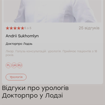
25 відгуків
5 з 5
Andrii Sukhomlyn
Докторпро Лодзь
Лікар. Галузь консультацій: урологія. Приймає пацієнтів з 18
років.
PL
UA
RU
Урологія
Відгуки про урологів
Докторпро у Лодзі