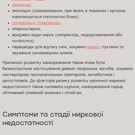
ожиріння
;
амілоїдоз (захворювання, при якому в тканинах і органах
накопичуються патологічні білки);
артеріальну гіпертензію
;
атеросклероз;
вроджені вади нирок (наприклад, недорозвинення або
полікістоз);
перешкоди для відтоку сечі, зокрема
камені
, пухлини та
звуження сечовивідних шляхів.
Причиною розвитку захворювання також може бути
безконтрольне застосування деяких лікарських засобів, зокрема
нестероїдних протизапальних препаратів, антибіотиків і
цитостатиків. До факторів ризику розвитку хронічної ниркової
недостатності також належать куріння, захворювання серця,
обтяжений сімейний анамнез і літній вік.
Симптоми та стадії ниркової
недостатності