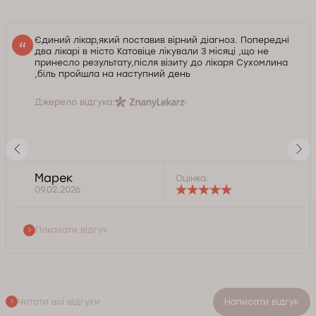
Єдиний лікар,який поставив вірний діагноз. Попередні
два лікарі в місто Катовіце лікували 3 місяці ,що не
принесло результату,після візиту до лікаря Сухомлина
,біль пройшла на наступний день
Джерело відгука:
Марек
Оцінка:
09.02.2026
Показати відгук
Читати всі відгуки
Написати відгук