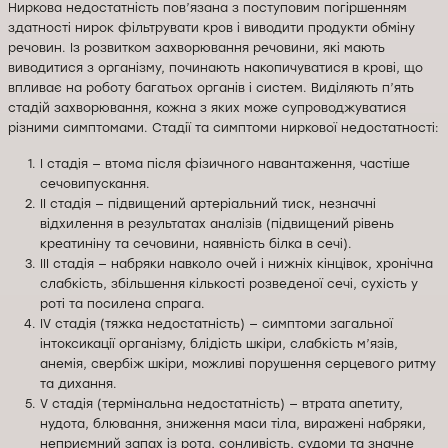
Ниркова недостатність пов’язана з поступовим погіршенням
здатності нирок фільтрувати кров і виводити продукти обміну
речовин. Із розвитком захворювання речовини, які мають
виводитися з організму, починають накопичуватися в крові, що
впливає на роботу багатьох органів і систем. Виділяють п’ять
стадій захворювання, кожна з яких може супроводжуватися
різними симптомами. Стадії та симптоми ниркової недостатності:
I стадія — втома після фізичного навантаження, частіше
сечовипускання.
II стадія — підвищений артеріальний тиск, незначні
відхилення в результатах аналізів (підвищений рівень
креатиніну та сечовини, наявність білка в сечі).
III стадія — набряки навколо очей і нижніх кінцівок, хронічна
слабкість, збільшення кількості розведеної сечі, сухість у
роті та посилена спрага.
IV стадія (тяжка недостатність) — симптоми загальної
інтоксикації організму, блідість шкіри, слабкість м’язів,
анемія, свербіж шкіри, можливі порушення серцевого ритму
та дихання.
V стадія (термінальна недостатність) — втрата апетиту,
нудота, блювання, зниження маси тіла, виражені набряки,
неприємний запах із рота, сонливість, судоми та значне