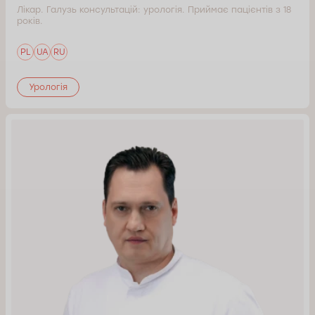
Лікар. Галузь консультацій: урологія. Приймає пацієнтів з 18
років.
PL
UA
RU
Урологія