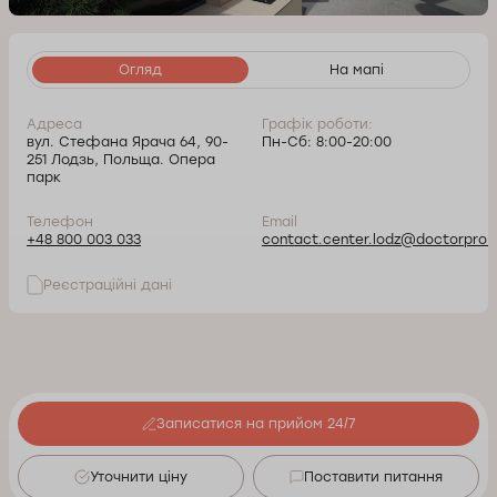
Огляд
На мапі
Адреса
Графік роботи:
вул. Стефана Ярача 64, 90-
Пн-Сб: 8:00-20:00
251 Лодзь, Польща. Опера
парк
Телефон
Email
+48 800 003 033
contact.center.lodz@doctorpro.p
Реєстраційні дані
Записатися на прийом 24/7
Уточнити ціну
Поставити питання