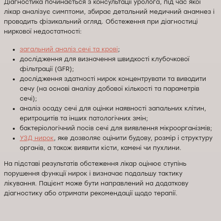
Діагностика починається з консультації уролога, під час якої
лікар аналізує симптоми, збирає детальний медичний анамнез і
проводить фізикальний огляд. Обстеження при діагностиці
ниркової недостатності:
загальний аналіз сечі та крові
;
дослідження для визначення швидкості клубочкової
фільтрації (GFR);
дослідження здатності нирок концентрувати та виводити
сечу (на основі аналізу добової кількості та параметрів
сечі);
аналіз осаду сечі для оцінки наявності запальних клітин,
еритроцитів та інших патологічних змін;
бактеріологічний посів сечі для виявлення мікроорганізмів;
УЗД нирок
, яке дозволяє оцінити будову, розмір і структуру
органів, а також виявити кісти, камені чи пухлини.
На підставі результатів обстеження лікар оцінює ступінь
порушення функції нирок і визначає подальшу тактику
лікування. Пацієнт може бути направлений на додаткову
діагностику або отримати рекомендації щодо терапії.