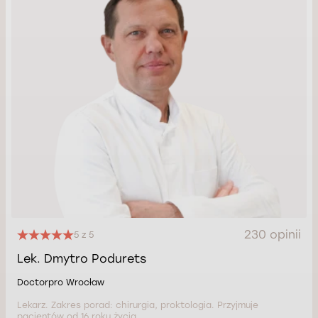
230 opinii
5 z 5
Lek. Dmytro Podurets
Doctorpro Wrocław
Lekarz. Zakres porad: chirurgia, proktologia. Przyjmuje
pacjentów od 16 roku życia.