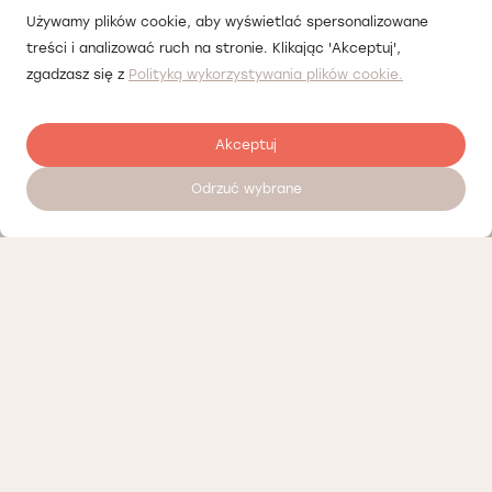
Używamy plików cookie, aby wyświetlać spersonalizowane
treści i analizować ruch na stronie. Klikając 'Akceptuj',
zgadzasz się z
Polityką wykorzystywania plików cookie.
Akceptuj
Odrzuć wybrane
Umów wizytę 24/7
Nasi partnerzy
Polityka prywatności
Polityka Cookies
Informacje o naszej działalności
Oferty pracy