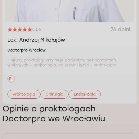
76 opinii
5 z 5
Lek. Andrzej Mikołajów
Doctorpro Wrocław
Chirurg, proktolog. Przyjmuje pacjentów bez ograniczeń
wiekowych – proktologia, od 18 roku życia – endoskopia.
PL
Proktologia
Chirurgia
Endoskopia
Opinie o proktologach
Doctorpro we Wrocławiu