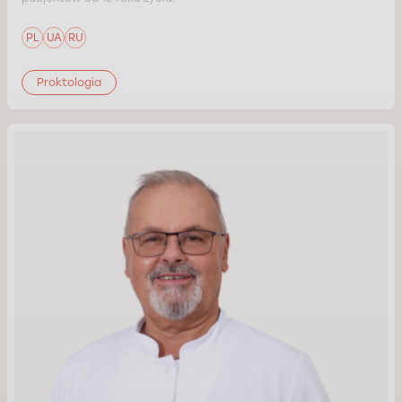
PL
UA
RU
Proktologia