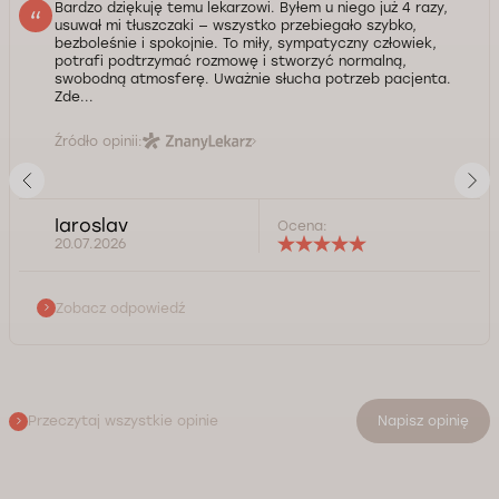
Bardzo dziękuję temu lekarzowi. Byłem u niego już 4 razy,
usuwał mi tłuszczaki — wszystko przebiegało szybko,
bezboleśnie i spokojnie. To miły, sympatyczny człowiek,
potrafi podtrzymać rozmowę i stworzyć normalną,
swobodną atmosferę. Uważnie słucha potrzeb pacjenta.
Zde...
Źródło opinii:
Iaroslav
Ocena:
20.07.2026
Zobacz odpowiedź
Przeczytaj wszystkie opinie
Napisz opinię