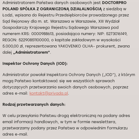
Administratorem Państwa danych osobowych jest
DOCTORPRO
POLAND SPÓŁKA Z OGRANICZONĄ DZIAŁALNOŚCIĄ
z siedzibą w
Łodzi, wpisana do Rejestru Przedsiębiorców prowadzonego przez
Sąd Rejonowy dla m. st. Warszawa w Warszawie, XIII Wydział
Gospodarczy Krajowego Rejestru Sądowego Warszawa pod
numerem KRS: 0000988613, posiadająca numery: NIP: 5273016149,
REGON: 52290851100000, o kapitale zakładowym w wysokości
5.000,00 zł, reprezentowana YAKOVENKO OLHA- prokurent, zwana
dalej
„Administratorem”
.
Inspektor Ochrony Danych (IOD):
Administrator powołał Inspektora Ochrony Danych („IOD”), z którym
mogą Państwo kontaktować się we wszystkich sprawach
dotyczących przetwarzania swoich danych osobowych, poprzez
adres e-mail:
kontakt@privada.pl
.
Rodzaj przetwarzanych danych:
W celu przesyłania Państwu drogą elektroniczną na podany adres
email informacji handlowych, w tym w formie newslettera,
przetwarzamy podany przez Państwa w odpowiednim formularzu
adres e-mail.