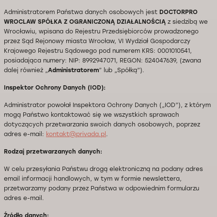
Administratorem Państwa danych osobowych jest
DOCTORPRO
WROCLAW SPÓŁKA Z OGRANICZONĄ DZIAŁALNOŚCIĄ
z siedzibą we
Wrocławiu, wpisana do Rejestru Przedsiębiorców prowadzonego
przez Sąd Rejonowy miasta Wrocław, VI Wydział Gospodarczy
Krajowego Rejestru Sądowego pod numerem KRS: 0001010541,
posiadająca numery: NIP: 8992947071, REGON: 524047639, (zwana
dalej również „
Administratorem
” lub „Spółką”).
Inspektor Ochrony Danych (IOD):
Administrator powołał Inspektora Ochrony Danych („IOD”), z którym
mogą Państwo kontaktować się we wszystkich sprawach
dotyczących przetwarzania swoich danych osobowych, poprzez
adres e-mail:
kontakt@privada.pl
.
Rodzaj przetwarzanych danych:
W celu przesyłania Państwu drogą elektroniczną na podany adres
email informacji handlowych, w tym w formie newslettera,
przetwarzamy podany przez Państwa w odpowiednim formularzu
adres e-mail.
Źródło danych: