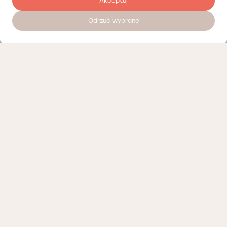
Akceptuj
Odrzuć wybrane
Umów wizytę 24/7
Nasi partnerzy
Polityka prywatności
Polityka Cookies
Informacje o naszej działalności
Oferty pracy
Regulamin porad telemedycznych Łódź
Regulamin organizacyjny Łódź