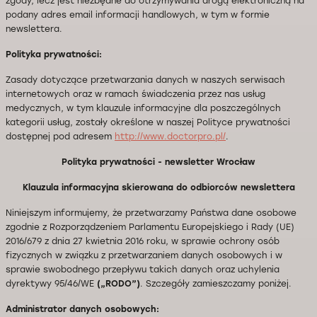
zgody, lecz jest niezbędne do otrzymywania drogą elektroniczną na
podany adres email informacji handlowych, w tym w formie
newslettera.
Polityka prywatności:
Zasady dotyczące przetwarzania danych w naszych serwisach
internetowych oraz w ramach świadczenia przez nas usług
medycznych, w tym klauzule informacyjne dla poszczególnych
kategorii usług, zostały określone w naszej Polityce prywatności
dostępnej pod adresem
http://www.doctorpro.pl/
.
Polityka prywatności - newsletter Wrocław
Klauzula informacyjna skierowana do odbiorców newslettera
Niniejszym informujemy, że przetwarzamy Państwa dane osobowe
zgodnie z Rozporządzeniem Parlamentu Europejskiego i Rady (UE)
2016/679 z dnia 27 kwietnia 2016 roku, w sprawie ochrony osób
fizycznych w związku z przetwarzaniem danych osobowych i w
sprawie swobodnego przepływu takich danych oraz uchylenia
dyrektywy 95/46/WE
(„RODO”)
. Szczegóły zamieszczamy poniżej.
Administrator danych osobowych: