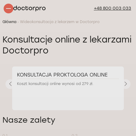
+48 800 003 033
Główna
Wideokonsultacja z lekarzem w Doctorpro
Konsultacje online z lekarzami
Doctorpro
KONSULTACJA PROKTOLOGA ONLINE
Koszt konsultacji online wynosi od 279 zł.
K
Nasze zalety
0 1
0 2