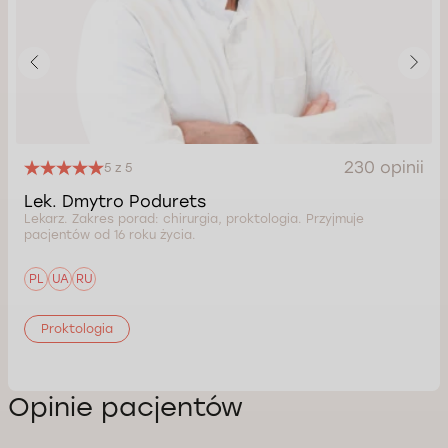
230 opinii
5 z 5
Lek. Dmytro Podurets
Lekarz. Zakres porad: chirurgia, proktologia. Przyjmuje
pacjentów od 16 roku życia.
PL
UA
RU
Proktologia
Opinie pacjentów