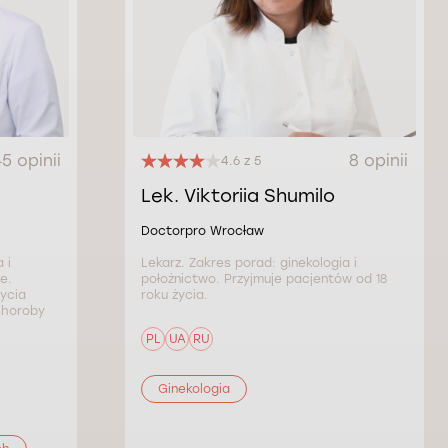
5 opinii
8 opinii
4.6 z 5
Lek. Viktoriia Shumilo
Doctorpro Wrocław
 i
Lekarz. Zakres porad: ginekologia i
e.
położnictwo. Przyjmuje pacjentów od 18
ycia
roku życia.
(choroby
PL
UA
RU
Ginekologia