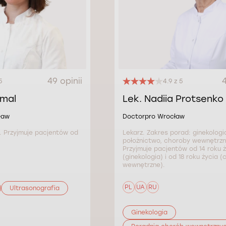
49 opinii
4
5
4.9 z 5
Smal
Lek. Nadiia Protsenko
ław
Doctorpro Wrocław
. Przyjmuje pacjentów od
Lekarz. Zakres porad: ginekologia
położnictwo, choroby wewnętrzn
Przyjmuje pacjentów od 14 roku ż
(ginekologia) i od 18 roku życia 
wewnętrzne).
PL
UA
RU
Ultrasonografia
Ginekologia