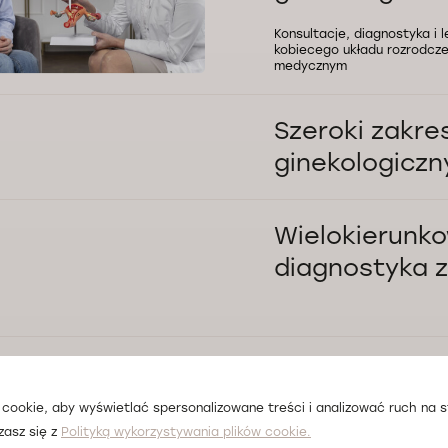
Konsultacje, diagnostyka i 
kobiecego układu rozrodcz
medycznym
Szeroki zakre
ginekologicz
Pomoc w przypadku infekcji
miesiączkowego, zmian hor
Wielokierunk
chorób szyjki macicy i inny
dobór metod antykoncepcy
diagnostyka z
Możliwość wykonania cytolog
ginekologicznego oraz inny
Opieka nad p
różnym wiek
cookie, aby wyświetlać spersonalizowane treści i analizować ruch na st
zasz się z
Polityką wykorzystywania plików cookie.