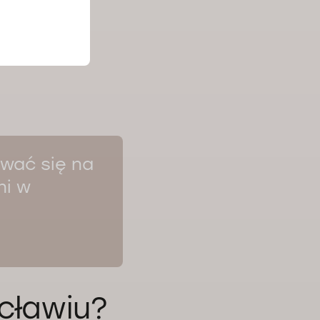
cjentek (menopauza), a
ginekologii dziecięcej i
dobór
filaktyki
dań i leczenia z
ia i potrzeb pacjentki
wać się na
ni w
cławiu?