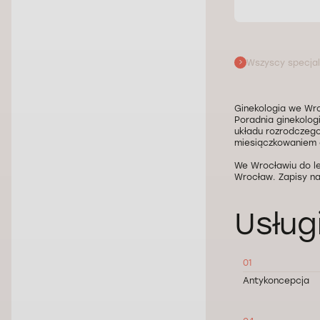
Wszyscy specjal
Ginekologia we Wro
Poradnia ginekolog
układu rozrodczego
miesiączkowaniem o
We Wrocławiu do l
Wrocław. Zapisy na
Usług
01
Antykoncepcja