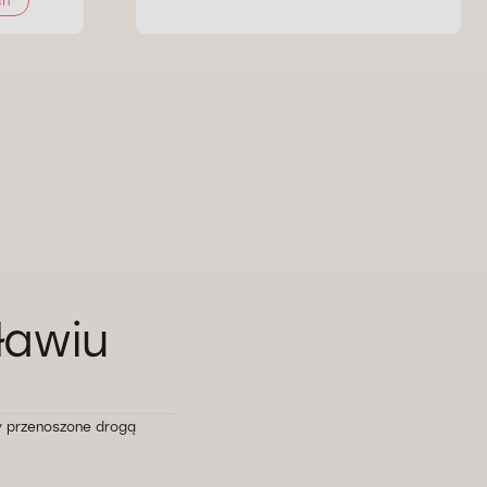
ch
ławiu
 przenoszone drogą