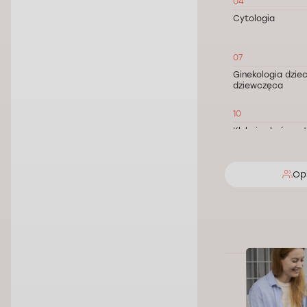
04
Cytologia
07
Ginekologia dziec
dziewczęca
10
Kłykciny kończys
13
Op
Mięśniak macicy
16
Usunięcie polipa 
19
Zapalenie jajnikó