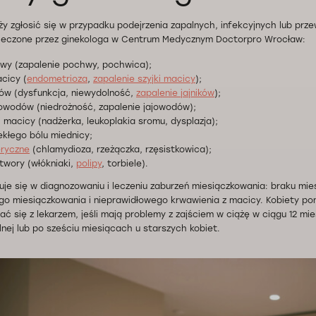
ży zgłosić się w przypadku podejrzenia zapalnych, infekcyjnych lub prz
leczone przez
ginekologa w Centrum Medycznym Doctorpro Wrocław:
wy (zapalenie pochwy, pochwica);
cicy (
endometrioza
,
zapalenie szyjki macicy
);
ków (dysfunkcja, niewydolność,
zapalenie jajników
);
jowodów (niedrożność, zapalenie jajowodów);
i macicy (nadżerka, leukoplakia sromu, dysplazja);
ekłego bólu miednicy;
ryczne
(chlamydioza, rzeżączka, rzęsistkowica);
wory (włókniaki,
polipy
, torbiele).
zuje się w diagnozowaniu i leczeniu zaburzeń miesiączkowania: braku mie
go miesiączkowania i nieprawidłowego krwawienia z macicy. Kobiety pon
ć się z lekarzem, jeśli mają problemy z zajściem w ciążę w ciągu 12 mie
nej lub po sześciu miesiącach u starszych kobiet.