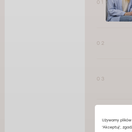
0 1
0 2
0 3
0 4
Używamy plików 
'Akceptuj', zgad