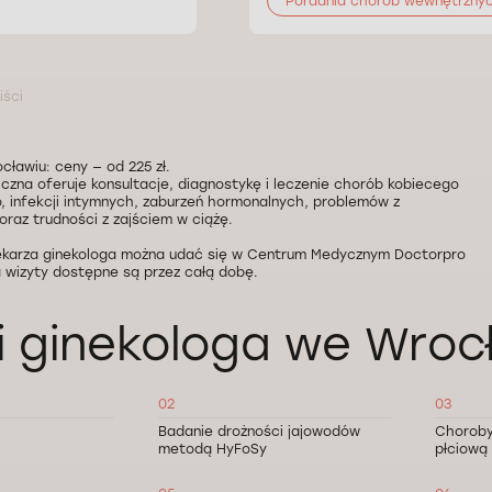
Poradnia chorób wewnętrzny
iści
cławiu: ceny — od 225 zł.
iczna oferuje konsultacje, diagnostykę i leczenie chorób kobiecego
, infekcji intymnych, zaburzeń hormonalnych, problemów z
raz trudności z zajściem w ciążę.
ekarza ginekologa można udać się w Centrum Medycznym Doctorpro
 wizyty dostępne są przez całą dobę.
i ginekologa we Wroc
02
03
Badanie drożności jajowodów
Choroby
metodą HyFoSy
płciową