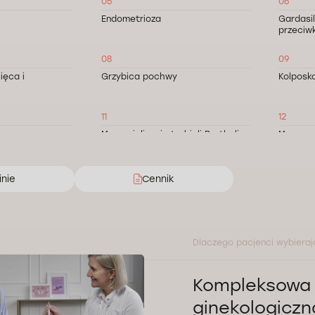
05
06
Endometrioza
Gardasil
przeciw
08
09
ięca i
Grzybica pochwy
Kolposk
11
12
te
Marsupializacja torbieli Bartholina
Menopa
14
15
inie
Cennik
Nadżerka szyjki macicy
Pessar 
17
18
szyjki macicy
Wkładka domaciczna
Zaburze
Dlaczego pacjenci wybieraj
20
21
w
Zapalenie przydatków
Zapaleni
Kompleksowa 
ginekologicz