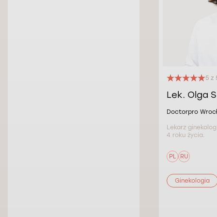
5 z 
Lek. Olga 
Doctorpro Wroc
Lekarz ginekolog
4 roku życia.
PL
RU
Ginekologia