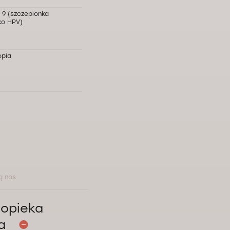
 9 (szczepionka
ko HPV)
opia
uza
ginekologiczny
nia miesiączkowania
ą nas
e szyjki macicy
opieka
na