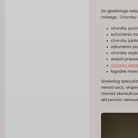
Do ginekologa nale
rodnego. Choroby 
choroby poch
schorzenia ma
choroby jajni
zaburzenia ja
choroby szyjk
zespół przewl
choroby wene
łagodne nowot
Ginekolog specjali
menstruacji, skąpe
również skonsultowa
aktywności seksual