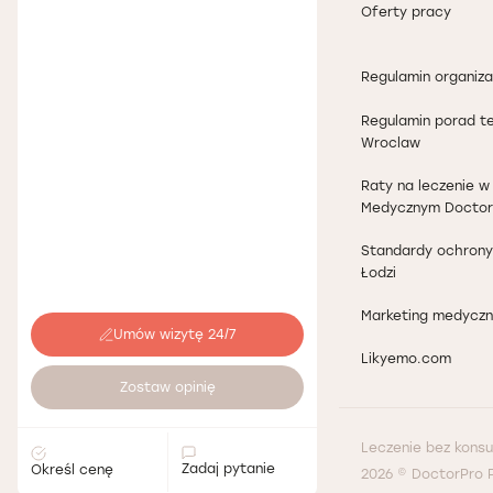
Oferty pracy
Regulamin organiza
Regulamin porad t
Wroclaw
Raty na leczenie 
Medycznym Doctor
Standardy ochrony
Łodzi
Marketing medyczn
Umów wizytę 24/7
Likyemo.com
Zostaw opinię
Umów wizytę 24/7
Leczenie bez konsu
Zadaj pytanie
Określ cenę
2026 © DoctorPro 