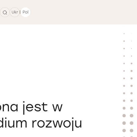
|
Ukr
Pol
ona jest w
dium rozwoju