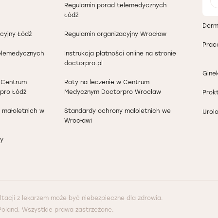
Regulamin porad telemedycznych
Łódź
Derm
cyjny Łódź
Regulamin organizacyjny Wrocław
Prac
elemedycznych
Instrukcja płatności online na stronie
doctorpro.pl
Gine
w Centrum
Raty na leczenie w Centrum
pro Łódź
Medycznym Doctorpro Wrocław
Prok
 małoletnich w
Standardy ochrony małoletnich we
Urolo
Wrocławi
y
ltacji z lekarzem może być niebezpieczne dla zdrowia.
Poland. Wszystkie prawa zastrzeżone.