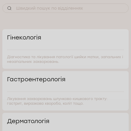
Гінекологія
Діагностика та лікування патології шийки матки, запальних і
незапальних захворювань.
Гастроентерологія
Лікування захворювань шлунково-кишкового тракту:
гастрит, виразкова хвороба, коліт тощо.
Дерматологія