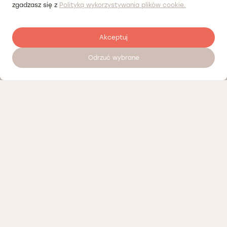
zgadzasz się z
Polityką wykorzystywania plików cookie.
Akceptuj
Odrzuć wybrane
Записатися на прийом 24/7
Наші партнери
Політика конфіденційності
Політика Cookies
Інформація про нашу діяльність
Доступні вакансії
Положення про телемедичні консультації Лодзь