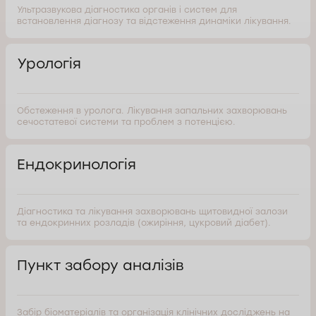
Ультразвукова діагностика органів і систем для
встановлення діагнозу та відстеження динаміки лікування.
Урологія
Обстеження в уролога. Лікування запальних захворювань
сечостатевої системи та проблем з потенцією.
Ендокринологія
Діагностика та лікування захворювань щитовидної залози
та ендокринних розладів (ожиріння, цукровий діабет).
Пункт забору аналізів
Забір біоматеріалів та організація клінічних досліджень на