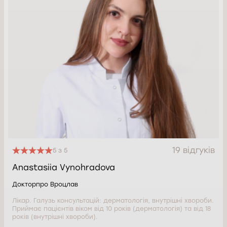
19 відгуків
5 з 5
Anastasiia Vynohradova
Докторпро Вроцлав
Лікар. Галузь консультацій: дерматологія, внутрішні хвороби.
Приймає пацієнтів віком від 10 років (дерматологія) та від 18
років (внутрішні хвороби).