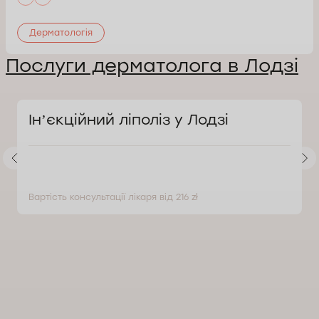
Дерматологія
Послуги дерматолога в Лодзі
Інʼєкційний ліполіз у Лодзі
Вартість консультації лікаря від 216 zł