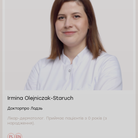
Irmina Olejniczak-Staruch
Докторпро Лодзь
Лікар-дерматолог. Приймає пацієнтів з 0 років (з
народження).
PL
EN