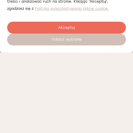
treści i analizować ruch na stronie. Klikając 'Akceptuj',
zgadzasz się z
Polityką wykorzystywania plików cookie.
Akceptuj
Odrzuć wybrane
Залишити відгук
Наші партнери
Політика конфіденційності
Політика Cookies
Інформація про нашу діяльність
Доступні вакансії