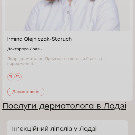
Irmina Olejniczak-Staruch
Докторпро Лодзь
Лікар-дерматолог. Приймає пацієнтів з 0 років (з
народження).
PL
EN
Дерматологія
Послуги дерматолога в Лодзі
Інʼєкційний ліполіз у Лодзі