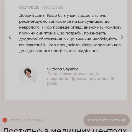
Відповідь: 15.07.2026
Добрий день! Якщо біль у шиї віддає в плечі,
рекомендуємо записатися на консультацію до
невролога. Лікар проведе огляд, визначить можливу
причину симптомів і, за потреби, призначить
додаткові обстеження. Якщо виникне необхідність
консультації іншого спеціаліста, лікар направить вас
до відповідного профільного відділення.
Svitlana Sayenko
Лікар. Галузь консультацій:
неврологія. Приймає пацієнтів з 18
років.
Читати усі питання
Поставити питання
Доступно в медичних центрах