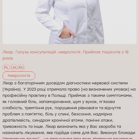
Лікар. Галузь консультацій: неврологія. Приймає пацієнтів з 18
років.
PL
UA
RU
Неврологія
Лікар з багаторічним досвідом діагностики нервової системи
(Україна). У 2023 році отримала право (на визначених умовах) на
професійну практику в Польщі. Приймає з такими симптомами,
як головний біль, запаморочення, шум у вухах, м’язова
слабкість, тремтіння рук, порушення рівноваги та відчуття
проблем з пам'яттю, біль у спині, безсоння, надмірна
дратівливість, синдром хронічної втоми, панічні атаки,
тривожність та інше. Лікар визначить яка у Вас хвороба та
назначить лікування, яке підійде саме для Вас. Виконує блокади
“тригерних точок” - це процедури при яких лікарська речовина