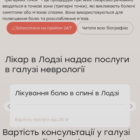
вводиться в точкові зони (тригерні точки), які викликають болючі
симптоми або м’язові спазми. Вони використовуються для
полегшення болю та розслаблення м’язів.
Записатися на прийом 24/7
Читати всю біографію
Лікар в Лодзі надає послуги
в галузі неврології
Лікування болю в спині в Лодзі
Вартість послуги від 210 zł
В
Вартість консультації у галузі