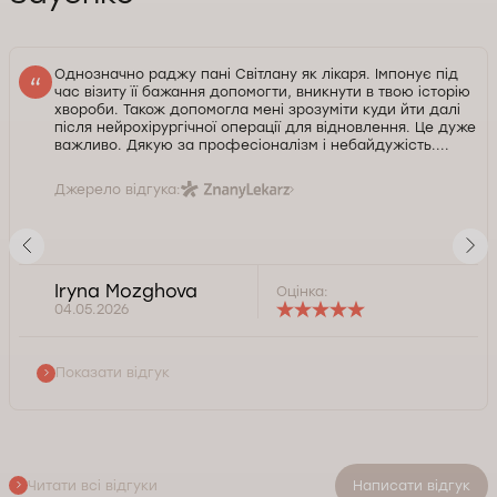
Однозначно раджу пані Світлану як лікаря. Імпонує під
час візиту її бажання допомогти, вникнути в твою історію
хвороби. Також допомогла мені зрозуміти куди йти далі
після нейрохірургічної операції для відновлення. Це дуже
важливо. Дякую за професіоналізм і небайдужість....
Джерело відгука:
Iryna Mozghova
Оцінка:
04.05.2026
Показати відгук
Читати всі відгуки
Написати відгук