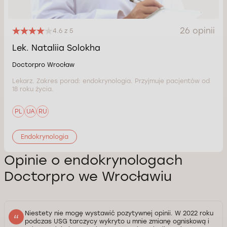
26 opinii
4.6 z 5
Lek. Nataliia Solokha
Doctorpro Wrocław
Lekarz. Zakres porad: endokrynologia. Przyjmuje pacjentów od
18 roku życia.
PL
UA
RU
Endokrynologia
Opinie o endokrynologach
Doctorpro we Wrocławiu
Niestety nie mogę wystawić pozytywnej opinii. W 2022 roku
podczas USG tarczycy wykryto u mnie zmianę ogniskową i