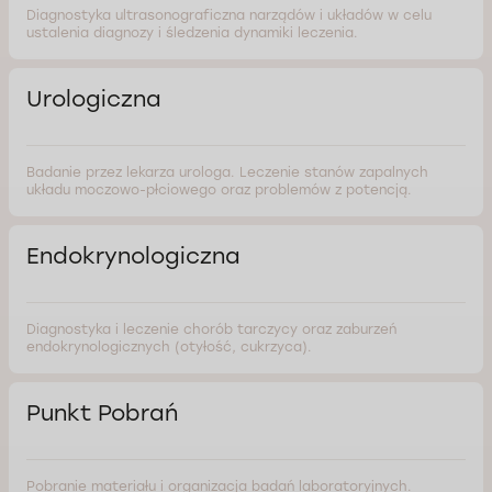
Diagnostyka ultrasonograficzna narządów i układów w celu
ustalenia diagnozy i śledzenia dynamiki leczenia.
Urologiczna
Badanie przez lekarza urologa. Leczenie stanów zapalnych
układu moczowo-płciowego oraz problemów z potencją.
Endokrynologiczna
Diagnostyka i leczenie chorób tarczycy oraz zaburzeń
endokrynologicznych (otyłość, cukrzyca).
Punkt Pobrań
Pobranie materiału i organizacja badań laboratoryjnych.