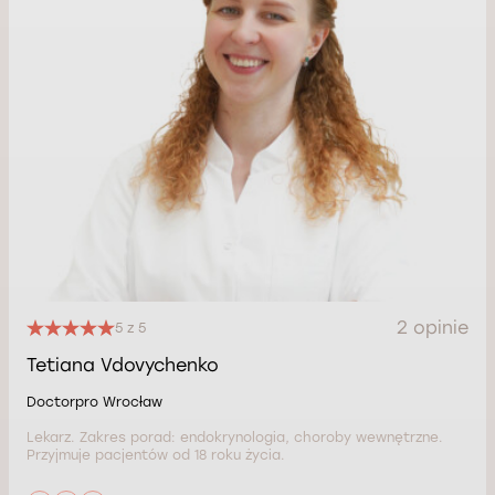
2 opinie
5 z 5
Tetiana Vdovychenko
Doctorpro Wrocław
Lekarz. Zakres porad: endokrynologia, choroby wewnętrzne.
Przyjmuje pacjentów od 18 roku życia.