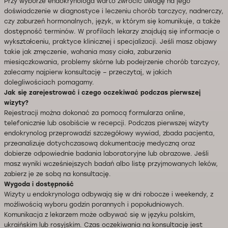
Przy wyborze endokrynologa warto zwrócić uwagę na jego
doświadczenie w diagnostyce i leczeniu chorób tarczycy, nadnerczy,
czy zaburzeń hormonalnych, język, w którym się komunikuje, a także
dostępność terminów. W profilach lekarzy znajdują się informacje o
wykształceniu, praktyce klinicznej i specjalizacji. Jeśli masz objawy
takie jak zmęczenie, wahania masy ciała, zaburzenia
miesiączkowania, problemy skórne lub podejrzenie chorób tarczycy,
zalecamy najpierw konsultację – przeczytaj, w jakich
dolegliwościach pomagamy.
Jak się zarejestrować i czego oczekiwać podczas pierwszej
wizyty?
Rejestracji można dokonać za pomocą formularza online,
telefonicznie lub osobiście w recepcji. Podczas pierwszej wizyty
endokrynolog przeprowadzi szczegółowy wywiad, zbada pacjenta,
przeanalizuje dotychczasową dokumentację medyczną oraz
dobierze odpowiednie badania laboratoryjne lub obrazowe. Jeśli
masz wyniki wcześniejszych badań albo listę przyjmowanych leków,
zabierz je ze sobą na konsultację.
Wygoda i dostępność
Wizyty u endokrynologa odbywają się w dni robocze i weekendy, z
możliwością wyboru godzin porannych i popołudniowych.
Komunikacja z lekarzem może odbywać się w języku polskim,
ukraińskim lub rosyjskim. Czas oczekiwania na konsultację jest