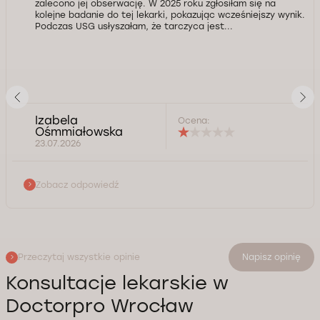
zalecono jej obserwację. W 2025 roku zgłosiłam się na
kolejne badanie do tej lekarki, pokazując wcześniejszy wynik.
Podczas USG usłyszałam, że tarczyca jest...
Izabela
Ocena:
Ośmmiałowska
23.07.2026
Zobacz odpowiedź
Przeczytaj wszystkie opinie
Napisz opinię
Konsultacje lekarskie w
Doctorpro Wrocław