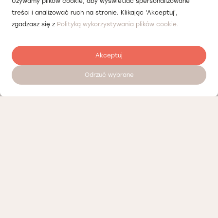
Używamy plików cookie, aby wyświetlać spersonalizowane
treści i analizować ruch na stronie. Klikając 'Akceptuj',
zgadzasz się z
Polityką wykorzystywania plików cookie.
Akceptuj
Odrzuć wybrane
Umów wizytę 24/7
Nasi partnerzy
Polityka prywatności
Polityka Cookies
Informacje o naszej działalności
Oferty pracy