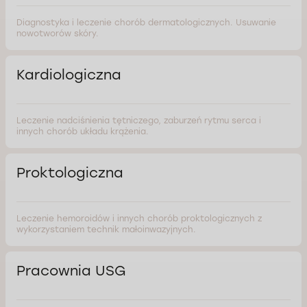
Diagnostyka i leczenie chorób dermatologicznych. Usuwanie
nowotworów skóry.
Kardiologiczna
Leczenie nadciśnienia tętniczego, zaburzeń rytmu serca i
innych chorób układu krążenia.
Proktologiczna
Leczenie hemoroidów i innych chorób proktologicznych z
wykorzystaniem technik małoinwazyjnych.
Pracownia USG