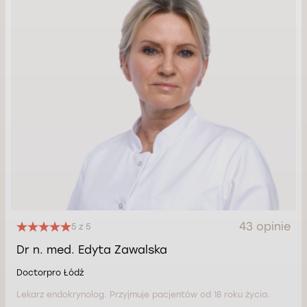
43 opinie
5 z 5
Dr n. med. Edyta Zawalska
Doctorpro Łódź
Lekarz endokrynolog. Przyjmuje pacjentów od 18 roku życia.